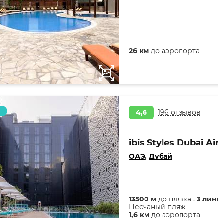
26 км
до аэропорта
т
4,6
196 отзывов
ibis Styles Dubai Ai
ОАЭ
,
Дубай
13500 м
до пляжа ,
3 лин
Песчаный пляж
1,6 км
до аэропорта