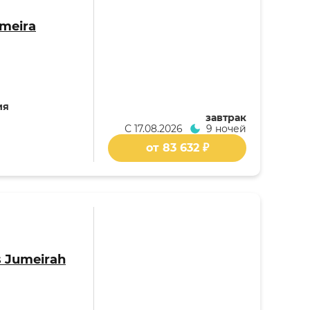
umeira
ия
завтрак
С
17.08.2026
9 ночей
от 83 632 ₽
s Jumeirah