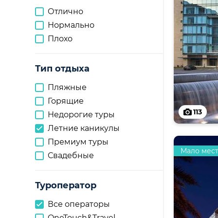
Отлично
Нормально
Плохо
Тип отдыха
Пляжные
Горящие
113
Недорогие туры
Летние каникулы
Премиум туры
Мало мес
Свадебные
Туроператор
Все операторы
OneTouch&Travel