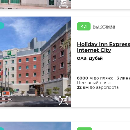
т
4,1
162 отзыва
Holiday Inn Express
Internet City
ОАЭ
,
Дубай
6000 м
до пляжа ,
3 лин
Песчаный пляж
22 км
до аэропорта