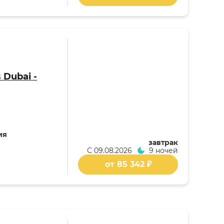
 Dubai -
ия
завтрак
С
09.08.2026
9 ночей
от 85 342 ₽