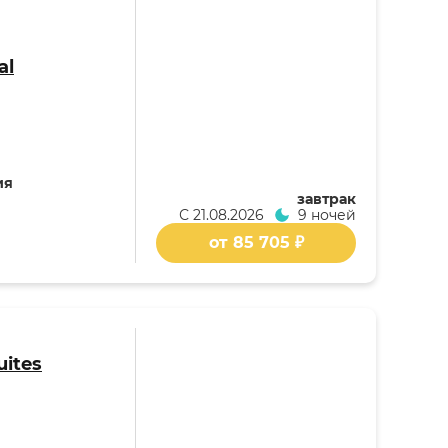
al
ия
завтрак
С
21.08.2026
9 ночей
от 85 705 ₽
uites