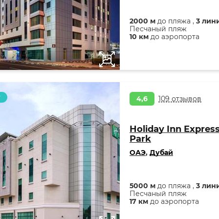
2000 м
до пляжа ,
3 лин
Песчаный пляж
10 км
до аэропорта
т
4,6
109 отзывов
Holiday Inn Express
Park
ОАЭ
,
Дубай
5000 м
до пляжа ,
3 лин
Песчаный пляж
17 км
до аэропорта