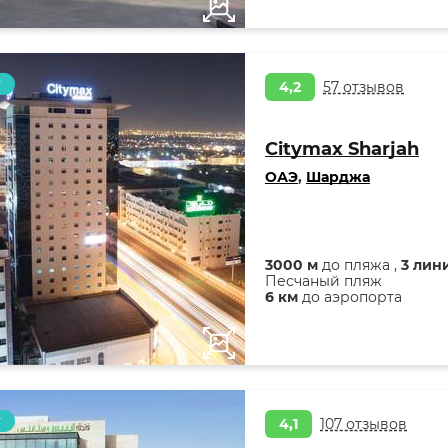
т
4,2
57 отзывов
Citymax Sharjah
ОАЭ
,
Шарджа
3000 м
до пляжа ,
3 лин
Песчаный пляж
6 км
до аэропорта
т
4,1
107 отзывов