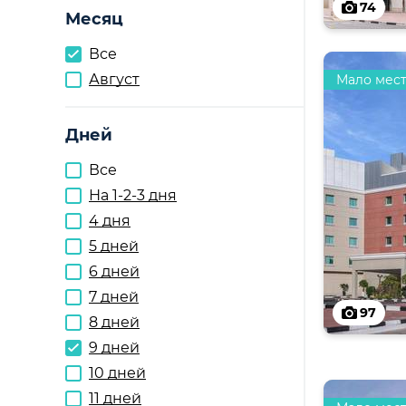
74
Месяц
Все
Август
Мало мес
Дней
Все
На 1-2-3 дня
4 дня
5 дней
6 дней
7 дней
97
8 дней
9 дней
10 дней
11 дней