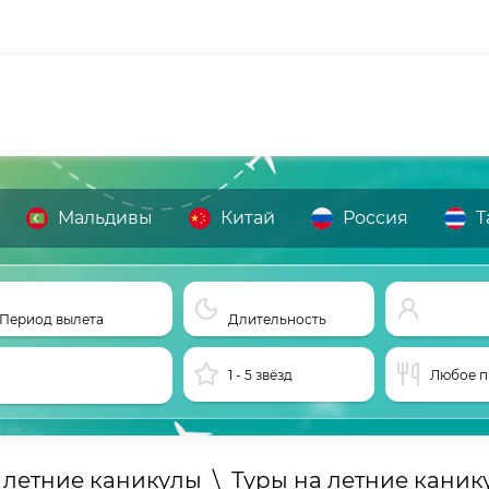
Мальдивы
Китай
Россия
Т
Период вылета
Длительность
1 - 5 звёзд
Любое п
 летние каникулы
\
Туры на летние каник