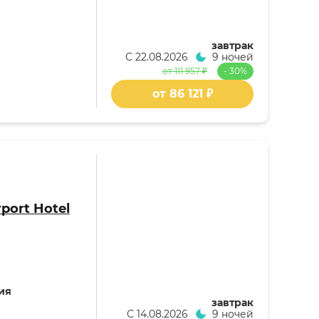
завтрак
С
22.08.2026
9 ночей
от 111 957 ₽
- 30%
от 86 121 ₽
rport Hotel
ия
завтрак
С
14.08.2026
9 ночей