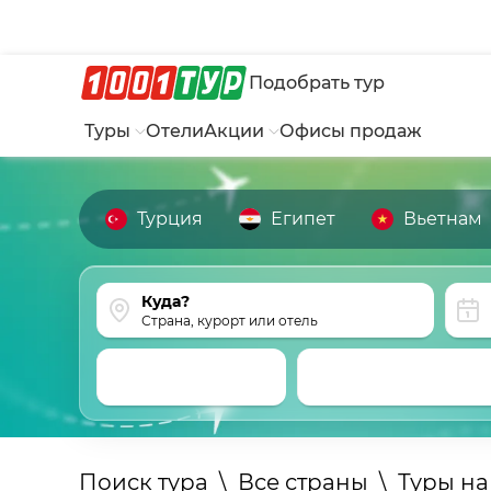
Подобрать тур
Туры
Отели
Акции
Офисы продаж
Турция
Египет
Вьетнам
Страна, курорт или отель
Поиск тура
\
Все страны
\
Туры на