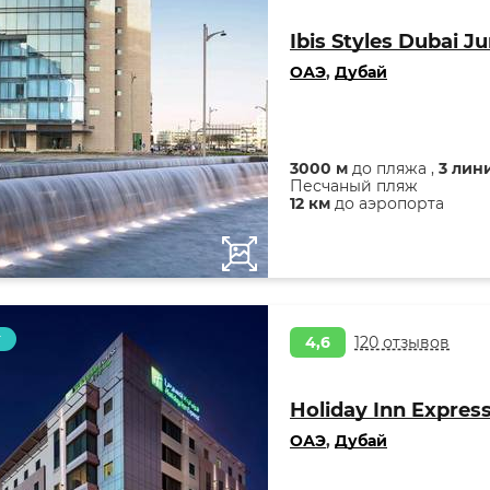
Ibis Styles Dubai J
ОАЭ
,
Дубай
3000 м
до пляжа ,
3 лин
Песчаный пляж
12 км
до аэропорта
т
4,6
120 отзывов
Holiday Inn Expres
ОАЭ
,
Дубай