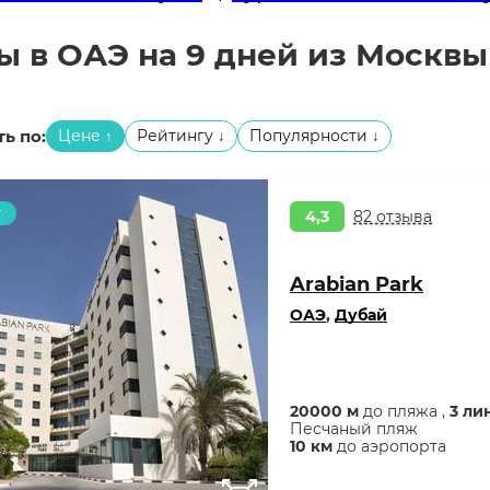
ы в ОАЭ на 9 дней из Москвы
ь по:
Цене
Рейтингу
Популярности
↑
↓
↓
т
4,3
82 отзыва
Arabian Park
ОАЭ
,
Дубай
20000 м
до пляжа ,
3 ли
Песчаный пляж
10 км
до аэропорта