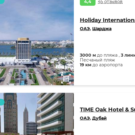
т
4,4
45 отзывов
Holiday Internation
ОАЭ
,
Шарджа
3000 м
до пляжа ,
3 лин
Песчаный пляж
19 км
до аэропорта
т
TIME Oak Hotel & S
ОАЭ
,
Дубай