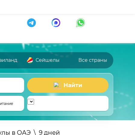
аиланд
Сейшелы
Все страны
Найти
итание
улы в ОАЭ
\
9 дней