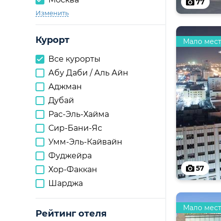
77
Изменить
Курорт
Мало мес
Все курорты
Абу Даби / Аль Айн
Аджман
Дубай
Рас-Эль-Хайма
Сир-Бани-Яс
Умм-Эль-Кайвайн
Фуджейра
57
Хор-Факкан
Шарджа
Мало мес
Рейтинг отеля