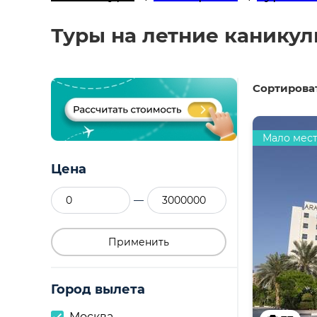
Туры на летние каникул
Сортироват
Мало мес
Цена
—
Применить
Город вылета
Москва