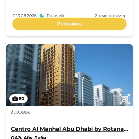
С
13.08.2026
11 ночей
2-x мест. номер
Уточнить
80
2 отзыва
Centro Al Manhal Abu Dhabi by Rotana 3*
ОАЭ
,
Абу-Даби