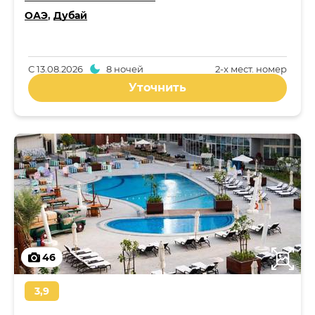
ОАЭ
,
Дубай
С
13.08.2026
8 ночей
2-x мест. номер
Уточнить
46
3,9