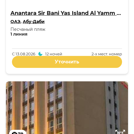
Anantara Sir Bani Yas Island Al Yamm Villa Resort 5*
ОАЭ
,
Абу-Даби
Песчаный пляж
1 линия
С
13.08.2026
12 ночей
2-x мест. номер
Уточнить