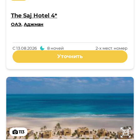
The Saj Hotel 4*
ОАЭ
,
Аджман
С
13.08.2026
8 ночей
2-x мест. номер
Уточнить
113