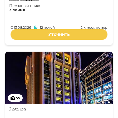
Песчаный пляж
3 линия
С
13.08.2026
12 ночей
2-x мест. номер
Уточнить
55
2 отзыва