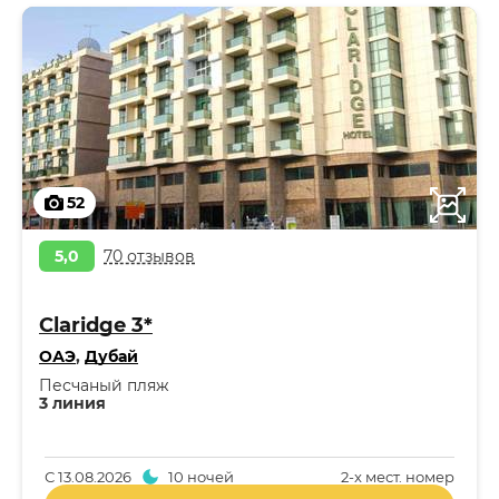
52
5,0
70 отзывов
Claridge 3*
ОАЭ
,
Дубай
Песчаный пляж
3 линия
С
13.08.2026
10 ночей
2-x мест. номер