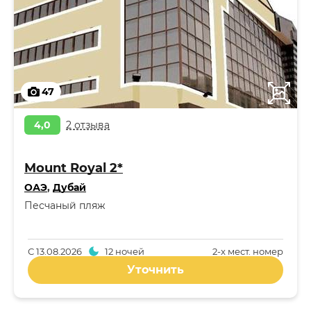
47
4,0
2 отзыва
Mount Royal 2*
ОАЭ
,
Дубай
Песчаный пляж
С
13.08.2026
12 ночей
2-x мест. номер
Уточнить