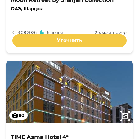
Moon Retreat by Sharjah Collection
ОАЭ
,
Шарджа
С
13.08.2026
6 ночей
2-x мест. номер
Уточнить
80
TIME Asma Hotel 4*