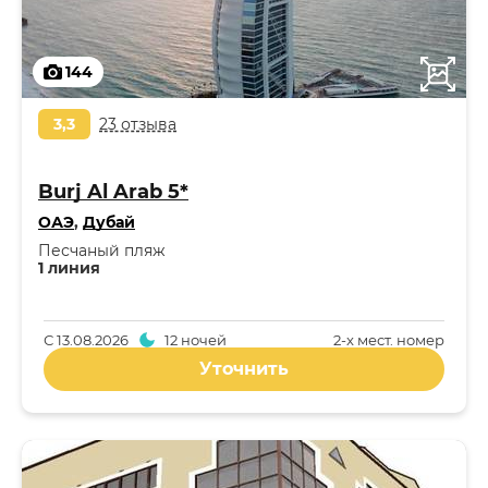
144
3,3
23 отзыва
Burj Al Arab 5*
ОАЭ
,
Дубай
Песчаный пляж
1 линия
С
13.08.2026
12 ночей
2-x мест. номер
Уточнить