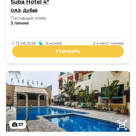
Suba Hotel 4*
ОАЭ
,
Дубай
Песчаный пляж
3 линия
С
13.08.2026
6 ночей
2-x мест. номер
Уточнить
37