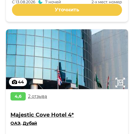
С
13.08.2026
7 ночей
2-x мест. номер
Уточнить
44
4,6
2 отзыва
Majestic Cove Hotel 4*
ОАЭ
,
Дубай