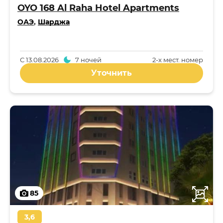
OYO 168 Al Raha Hotel Apartments
ОАЭ
,
Шарджа
С
13.08.2026
7 ночей
2-x мест. номер
Уточнить
85
3,6