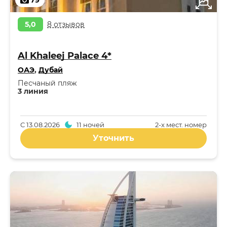
79
5,0
8 отзывов
Al Khaleej Palace 4*
ОАЭ
,
Дубай
Песчаный пляж
3 линия
С
13.08.2026
11 ночей
2-x мест. номер
Уточнить