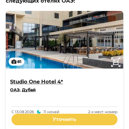
следующих отелях ОАЭ:
81
Studio One Hotel 4*
ОАЭ
,
Дубай
С
13.08.2026
11 ночей
2-x мест. номер
Уточнить