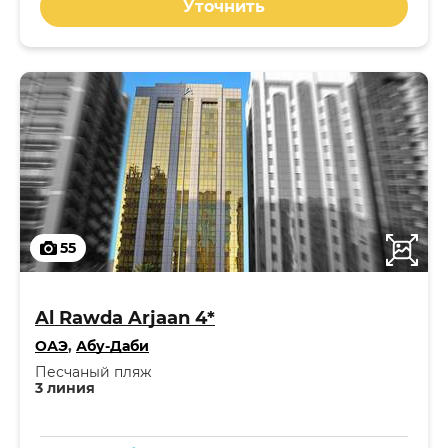
Уточнить
55
Al Rawda Arjaan 4*
ОАЭ
,
Абу-Даби
Песчаный пляж
3 линия