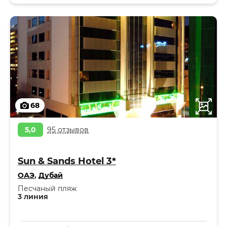
68
5,0
95 отзывов
Sun & Sands Hotel 3*
ОАЭ
,
Дубай
Песчаный пляж
3 линия