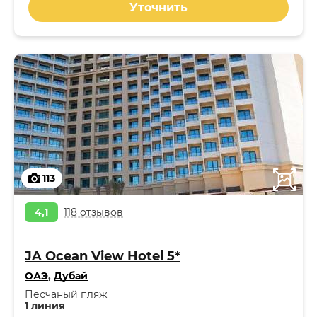
Уточнить
113
4,1
118 отзывов
JA Ocean View Hotel 5*
ОАЭ
,
Дубай
Песчаный пляж
1 линия