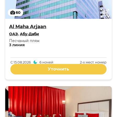
60
Al Maha Arjaan
ОАЭ
,
Абу-Даби
Песчаный пляж
3 линия
С
15.08.2026
6 ночей
2-x мест. номер
Уточнить