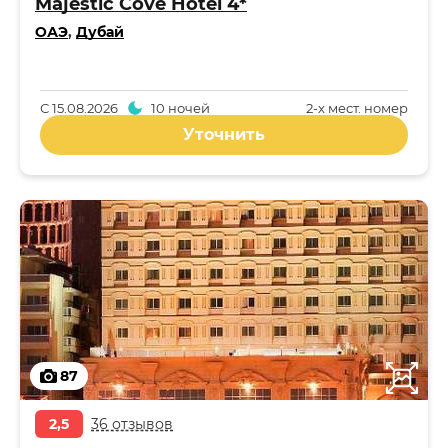
Majestic Cove Hotel 4*
ОАЭ
,
Дубай
С
15.08.2026
10 ночей
2-x мест. номер
Уточнить
87
2,5
36 отзывов