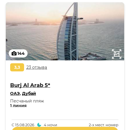
144
3,3
23 отзыва
Burj Al Arab 5*
ОАЭ
,
Дубай
Песчаный пляж
1 линия
С
15.08.2026
4 ночи
2-x мест. номер