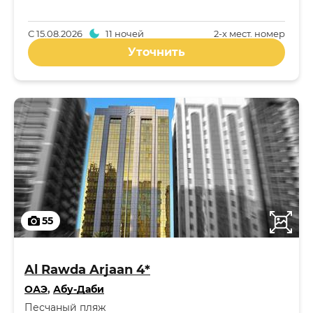
С
15.08.2026
11 ночей
2-x мест. номер
Уточнить
55
Al Rawda Arjaan 4*
ОАЭ
,
Абу-Даби
Песчаный пляж