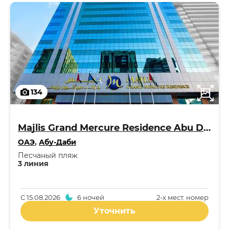
134
Majlis Grand Mercure Residence Abu Dhabi 5*
ОАЭ
,
Абу-Даби
Песчаный пляж
3 линия
С
15.08.2026
6 ночей
2-x мест. номер
Уточнить