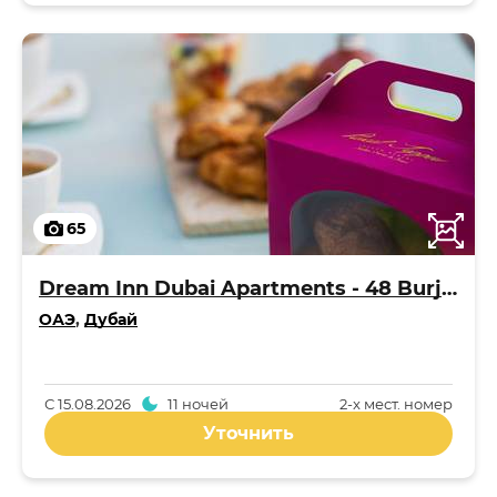
65
Dream Inn Dubai Apartments - 48 Burj Gate
ОАЭ
,
Дубай
С
15.08.2026
11 ночей
2-x мест. номер
Уточнить