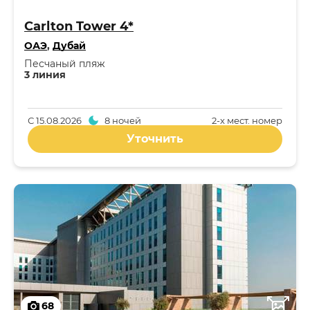
Carlton Tower 4*
ОАЭ
,
Дубай
Песчаный пляж
3 линия
С
15.08.2026
8 ночей
2-x мест. номер
Уточнить
68