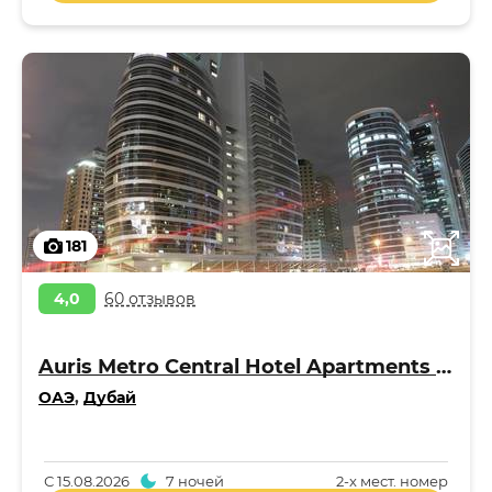
181
4,0
60 отзывов
Auris Metro Central Hotel Apartments 4*
ОАЭ
,
Дубай
С
15.08.2026
7 ночей
2-x мест. номер