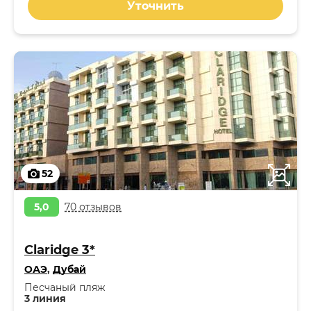
Уточнить
52
5,0
70 отзывов
Claridge 3*
ОАЭ
,
Дубай
Песчаный пляж
3 линия