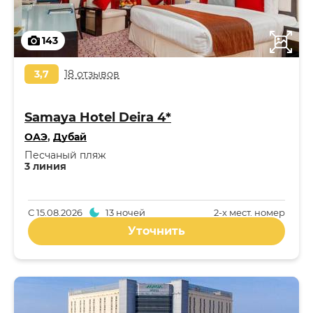
143
3,7
18 отзывов
Samaya Hotel Deira 4*
ОАЭ
,
Дубай
Песчаный пляж
3 линия
С
15.08.2026
13 ночей
2-x мест. номер
Уточнить