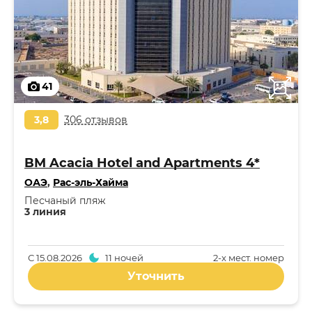
41
3,8
306 отзывов
BM Acacia Hotel and Apartments 4*
ОАЭ
,
Рас-эль-Хайма
Песчаный пляж
3 линия
С
15.08.2026
11 ночей
2-x мест. номер
Уточнить