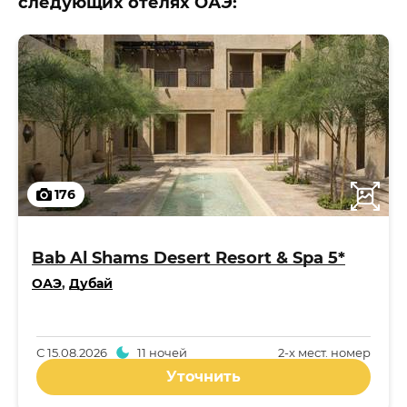
следующих отелях ОАЭ:
176
Bab Al Shams Desert Resort & Spa 5*
ОАЭ
,
Дубай
С
15.08.2026
11 ночей
2-x мест. номер
Уточнить