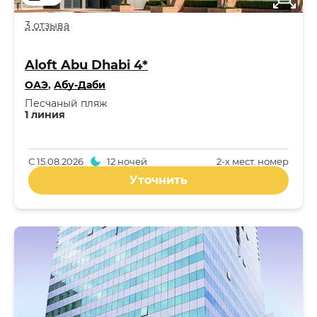
3 отзыва
Aloft Abu Dhabi 4*
ОАЭ
,
Абу-Даби
Песчаный пляж
1 линия
С
15.08.2026
12 ночей
2-x мест. номер
Уточнить