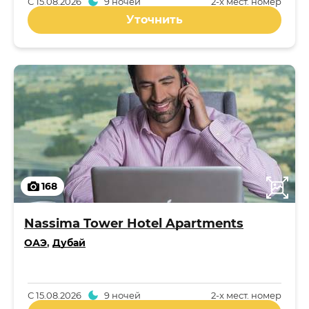
С
15.08.2026
9 ночей
2-x мест. номер
Уточнить
168
Nassima Tower Hotel Apartments
ОАЭ
,
Дубай
С
15.08.2026
9 ночей
2-x мест. номер