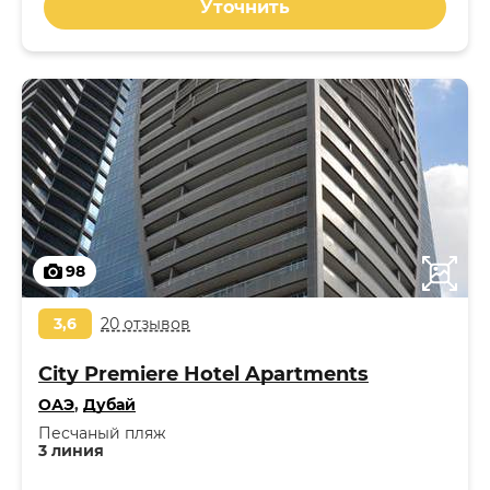
Уточнить
98
3,6
20 отзывов
City Premiere Hotel Apartments
ОАЭ
,
Дубай
Песчаный пляж
3 линия