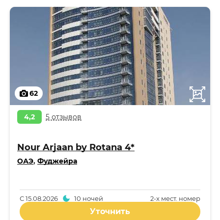
62
4,2
5 отзывов
Nour Arjaan by Rotana 4*
ОАЭ
,
Фуджейра
С
15.08.2026
10 ночей
2-x мест. номер
Уточнить