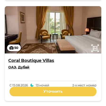
50
Coral Boutique Villas
ОАЭ
,
Дубай
С
15.08.2026
13 ночей
2-x мест. номер
Уточнить