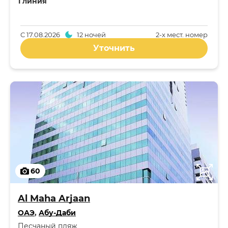
1 линия
С
17.08.2026
12 ночей
2-x мест. номер
Уточнить
60
Al Maha Arjaan
ОАЭ
,
Абу-Даби
Песчаный пляж