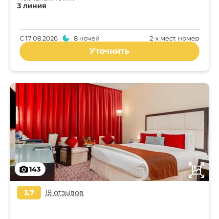
3 линия
С
17.08.2026
8 ночей
2-x мест. номер
Уточнить
143
3,7
18 отзывов