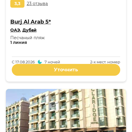
3,3
23 отзыва
Burj Al Arab 5*
ОАЭ
,
Дубай
Песчаный пляж
1 линия
С
17.08.2026
7 ночей
2-x мест. номер
Уточнить