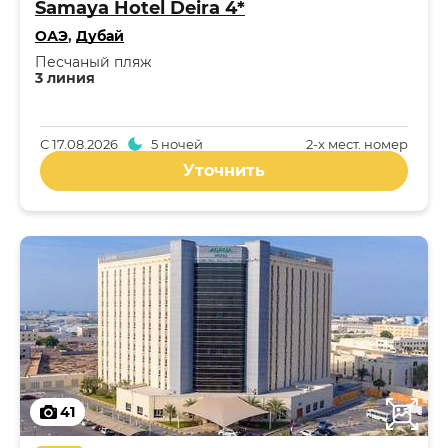
Samaya Hotel Deira 4*
ОАЭ
,
Дубай
Песчаный пляж
3 линия
С
17.08.2026
5 ночей
2-x мест. номер
Уточнить
41