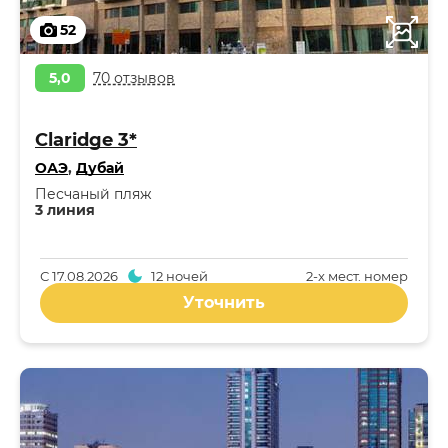
52
5,0
70 отзывов
Claridge 3*
ОАЭ
,
Дубай
Песчаный пляж
3 линия
С
17.08.2026
12 ночей
2-x мест. номер
Уточнить