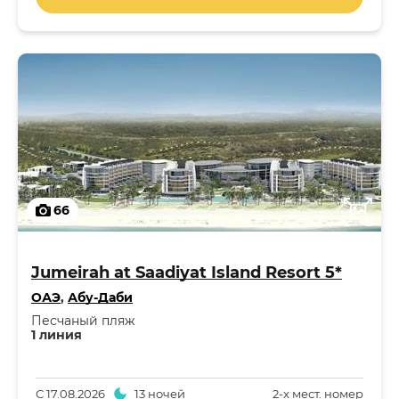
66
Jumeirah at Saadiyat Island Resort 5*
ОАЭ
,
Абу-Даби
Песчаный пляж
1 линия
С
17.08.2026
13 ночей
2-x мест. номер