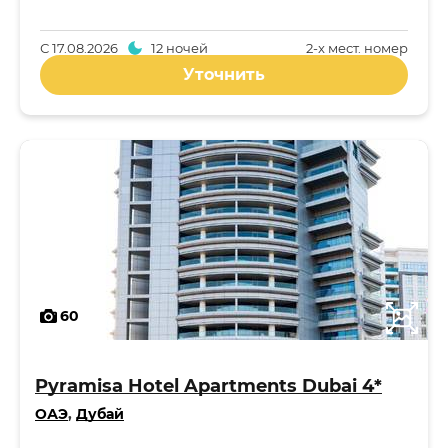
С
17.08.2026
12 ночей
2-x мест. номер
Уточнить
60
Pyramisa Hotel Apartments Dubai 4*
ОАЭ
,
Дубай