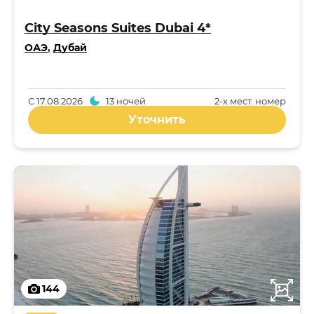
City Seasons Suites Dubai 4*
ОАЭ
,
Дубай
С
17.08.2026
13 ночей
2-x мест. номер
Уточнить
144