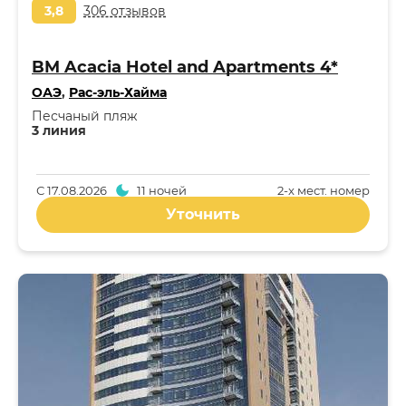
3,8
306 отзывов
BM Acacia Hotel and Apartments 4*
ОАЭ
,
Рас-эль-Хайма
Песчаный пляж
3 линия
С
17.08.2026
11 ночей
2-x мест. номер
Уточнить