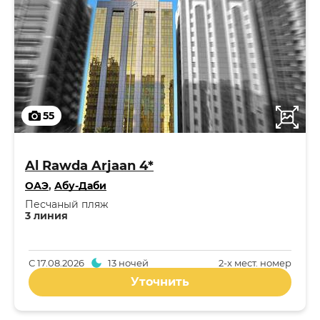
55
Al Rawda Arjaan 4*
ОАЭ
,
Абу-Даби
Песчаный пляж
3 линия
С
17.08.2026
13 ночей
2-x мест. номер
Уточнить