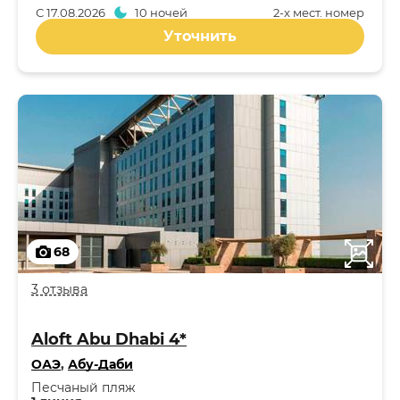
С
17.08.2026
10 ночей
2-x мест. номер
Уточнить
68
3 отзыва
Aloft Abu Dhabi 4*
ОАЭ
,
Абу-Даби
Песчаный пляж