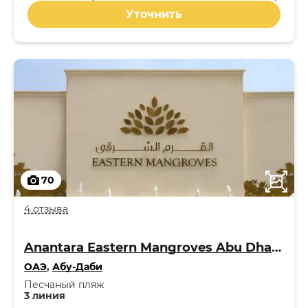
Уточнить
70
4 отзыва
Anantara Eastern Mangroves Abu Dhabi Hotel 5*
ОАЭ
,
Абу-Даби
Песчаный пляж
3 линия