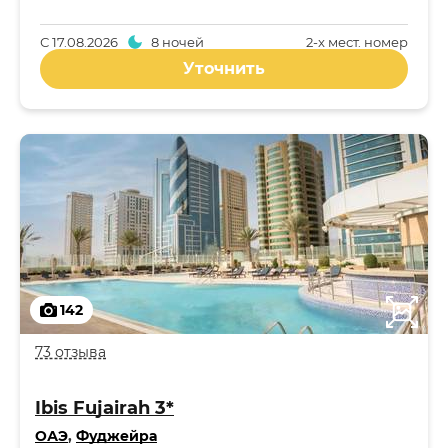
С
17.08.2026
8 ночей
2-x мест. номер
Уточнить
142
73 отзыва
Ibis Fujairah 3*
ОАЭ
,
Фуджейра