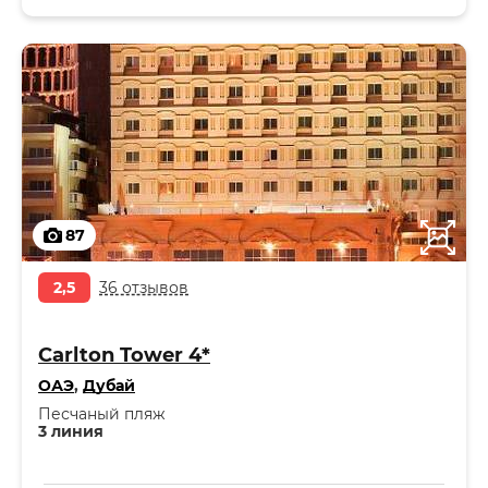
87
2,5
36 отзывов
Carlton Tower 4*
ОАЭ
,
Дубай
Песчаный пляж
3 линия