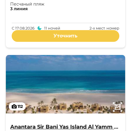
Песчаный пляж
3 линия
С
17.08.2026
11 ночей
2-x мест. номер
Уточнить
112
Anantara Sir Bani Yas Island Al Yamm Villa Resort 5*