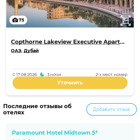
75
Copthorne Lakeview Executive Apartments Dubai, Green Community 4*
ОАЭ
,
Дубай
С
17.08.2026
3 ночи
2-x мест. номер
Уточнить
Последние отзывы об
Добавить отзыв
отелях
Paramount Hotel Midtown 5*