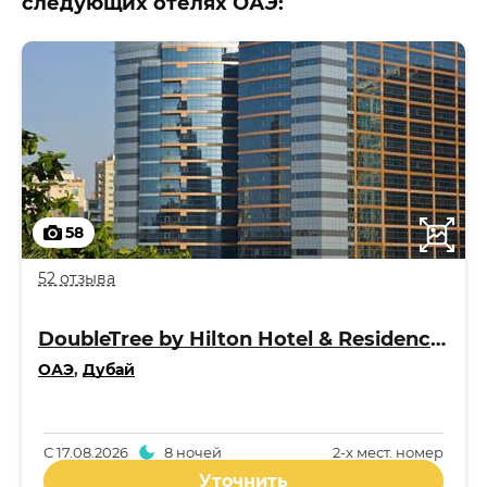
следующих отелях ОАЭ:
58
52 отзыва
DoubleTree by Hilton Hotel & Residences Dubai - Al Barsha 4*
ОАЭ
,
Дубай
С
17.08.2026
8 ночей
2-x мест. номер
Уточнить