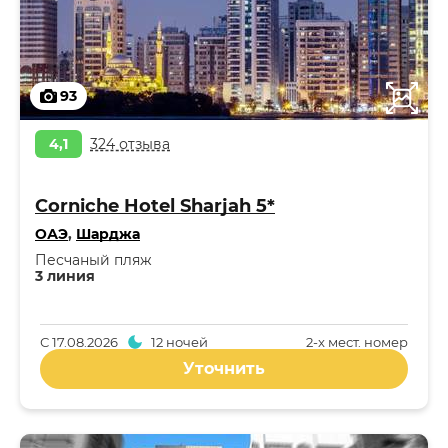
93
4,1
324 отзыва
Corniche Hotel Sharjah 5*
ОАЭ
,
Шарджа
Песчаный пляж
3 линия
С
17.08.2026
12 ночей
2-x мест. номер
Уточнить