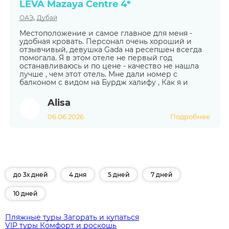
LEVA Mazaya Centre 4*
,
ОАЭ
Дубай
Местоположение и самое главное для меня -
удобная кровать. Персонал очень хороший и
отзывчивый, девушка Gada на ресепшен всегда
помогала. Я в этом отеле не первый год
останавливаюсь и по цене - качество не нашла
лучше , чем этот отель. Мне дали номер с
балконом с видом на Бурдж халифу , Как я и
Alisa
06.06.2026
Подробнее
до 3х дней
4 дня
5 дней
7 дней
10 дней
Пляжные туры
Загорать и купаться
VIP туры
Комфорт и роскошь