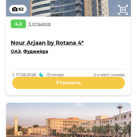
62
4,2
5 отзывов
Nour Arjaan by Rotana 4*
ОАЭ
,
Фуджейра
С
17.08.2026
13 ночей
2-x мест. номер
Уточнить