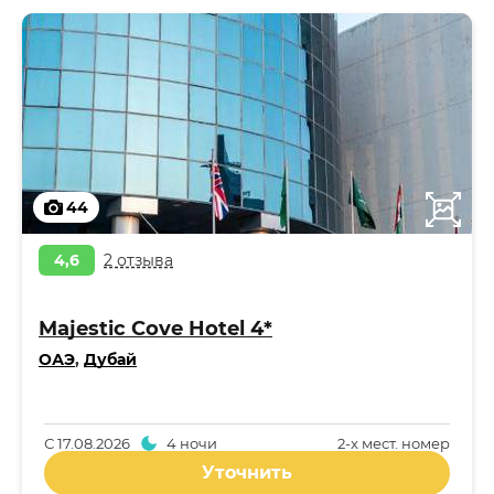
44
4,6
2 отзыва
Majestic Cove Hotel 4*
ОАЭ
,
Дубай
С
17.08.2026
4 ночи
2-x мест. номер
Уточнить