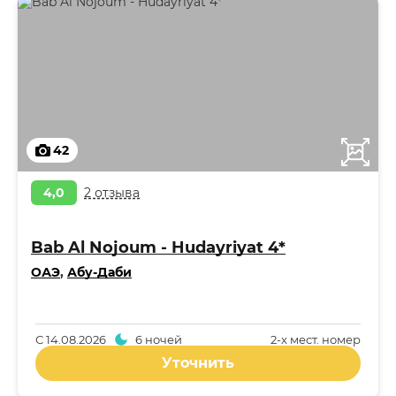
42
4,0
2 отзыва
Bab Al Nojoum - Hudayriyat 4*
ОАЭ
,
Абу-Даби
С
14.08.2026
6 ночей
2-x мест. номер
Уточнить