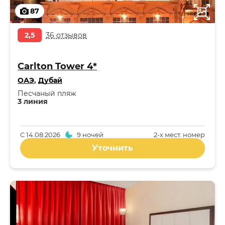
87
2,5
36 отзывов
Carlton Tower 4*
ОАЭ
,
Дубай
Песчаный пляж
3 линия
С
14.08.2026
9 ночей
2-x мест. номер
Уточнить