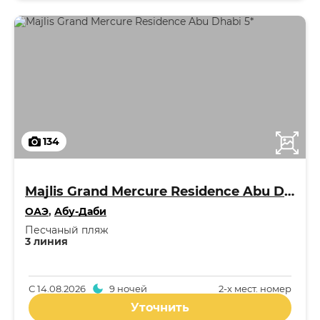
134
Majlis Grand Mercure Residence Abu Dhabi 5*
ОАЭ
,
Абу-Даби
Песчаный пляж
3 линия
С
14.08.2026
9 ночей
2-x мест. номер
Уточнить