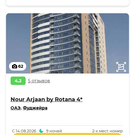
62
4,2
5 отзывов
Nour Arjaan by Rotana 4*
ОАЭ
,
Фуджейра
С
14.08.2026
9 ночей
2-x мест. номер