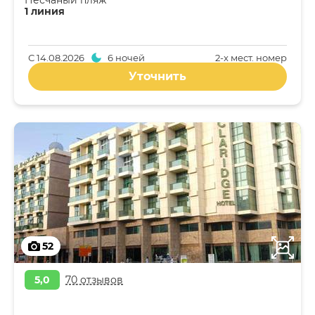
Песчаный пляж
1 линия
С
14.08.2026
6 ночей
2-x мест. номер
Уточнить
52
5,0
70 отзывов