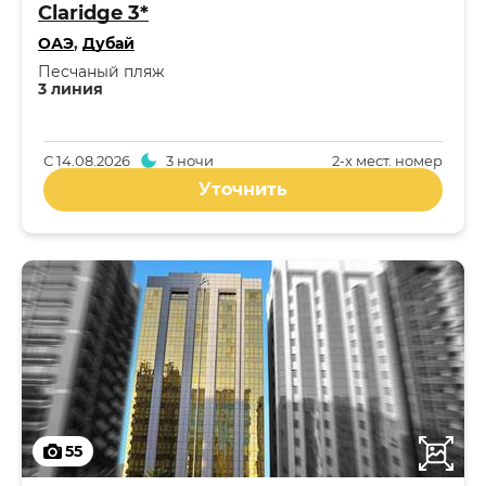
Claridge 3*
ОАЭ
,
Дубай
Песчаный пляж
3 линия
С
14.08.2026
3 ночи
2-x мест. номер
Уточнить
55