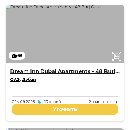
65
Dream Inn Dubai Apartments - 48 Burj Gate
ОАЭ
,
Дубай
С
14.08.2026
13 ночей
2-x мест. номер
Уточнить