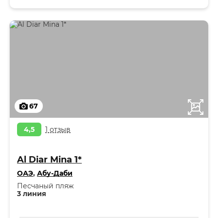
67
4,5
1 отзыв
Al Diar Mina 1*
ОАЭ
,
Абу-Даби
Песчаный пляж
3 линия