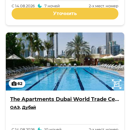
С
14.08.2026
7 ночей
2-x мест. номер
Уточнить
62
The Apartments Dubai World Trade Centre
ОАЭ
,
Дубай
С
14.08.2026
10 ночей
2-x мест. номер