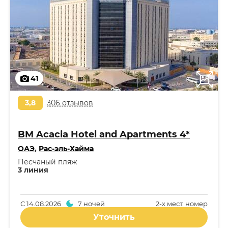
41
3,8
306 отзывов
BM Acacia Hotel and Apartments 4*
ОАЭ
,
Рас-эль-Хайма
Песчаный пляж
3 линия
С
14.08.2026
7 ночей
2-x мест. номер
Уточнить