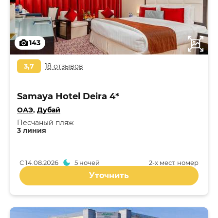
143
3,7
18 отзывов
Samaya Hotel Deira 4*
ОАЭ
,
Дубай
Песчаный пляж
3 линия
С
14.08.2026
5 ночей
2-x мест. номер
Уточнить