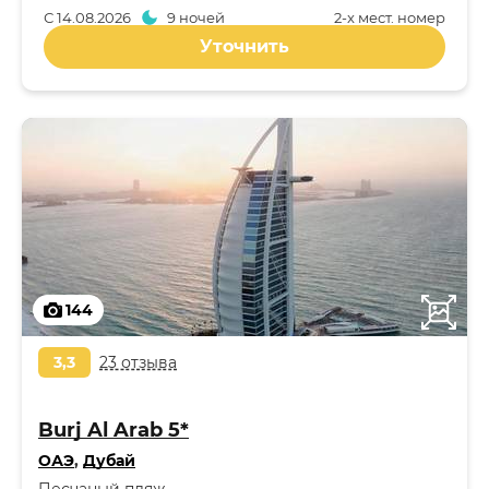
С
14.08.2026
9 ночей
2-x мест. номер
Уточнить
144
3,3
23 отзыва
Burj Al Arab 5*
ОАЭ
,
Дубай