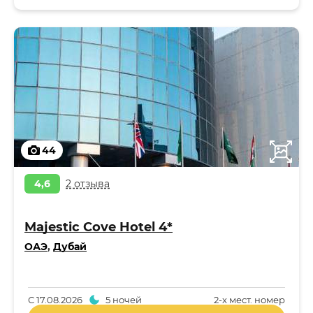
44
4,6
2 отзыва
Majestic Cove Hotel 4*
ОАЭ
,
Дубай
С
17.08.2026
5 ночей
2-x мест. номер