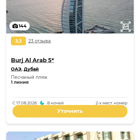
144
3,3
23 отзыва
Burj Al Arab 5*
ОАЭ
,
Дубай
Песчаный пляж
1 линия
С
17.08.2026
8 ночей
2-x мест. номер
Уточнить