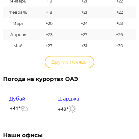
Январь
+18
+21
+22
Февраль
+18
+21
+22
Март
+20
+24
+23
Апрель
+23
+27
+26
Май
+27
+31
+30
Другие месяцы
Погода на курортах ОАЭ
Дубай
Шарджа
+41°
+42°
Наши офисы