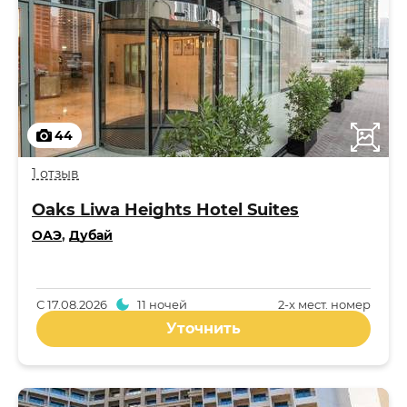
44
1 отзыв
Oaks Liwa Heights Hotel Suites
ОАЭ
,
Дубай
С
17.08.2026
11 ночей
2-x мест. номер
Уточнить