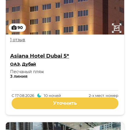
90
1 отзыв
Asiana Hotel Dubai 5*
ОАЭ
,
Дубай
Песчаный пляж
3 линия
С
17.08.2026
10 ночей
2-x мест. номер
Уточнить