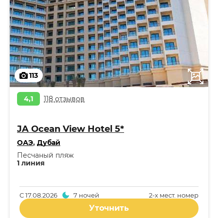
113
4,1
118 отзывов
JA Ocean View Hotel 5*
ОАЭ
,
Дубай
Песчаный пляж
1 линия
С
17.08.2026
7 ночей
2-x мест. номер
Уточнить