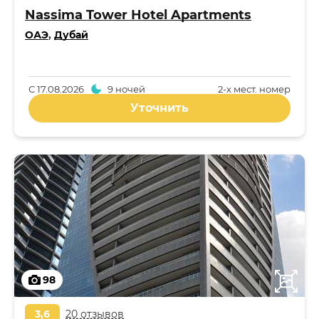
Nassima Tower Hotel Apartments
ОАЭ
,
Дубай
С
17.08.2026
9 ночей
2-x мест. номер
Уточнить
98
3,6
20 отзывов