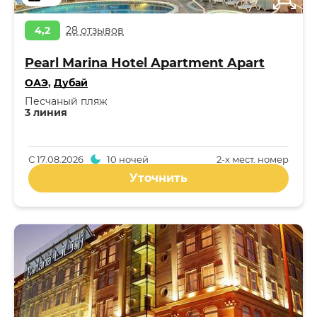
4,2
28 отзывов
Pearl Marina Hotel Apartment Apart
ОАЭ
,
Дубай
Песчаный пляж
3 линия
С
17.08.2026
10 ночей
2-x мест. номер
Уточнить