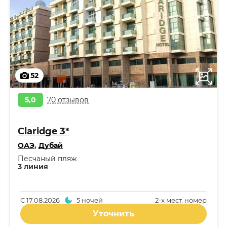
52
5,0
70 отзывов
Claridge 3*
ОАЭ
,
Дубай
Песчаный пляж
3 линия
С
17.08.2026
5 ночей
2-x мест. номер
Уточнить