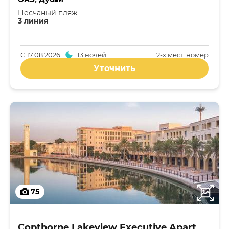
Песчаный пляж
3 линия
С
17.08.2026
13 ночей
2-x мест. номер
Уточнить
75
Copthorne Lakeview Executive Apartments Dubai, Green Community 4*