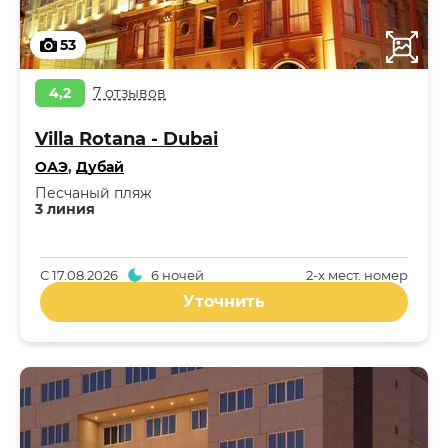
53
4,2
7 отзывов
Villa Rotana - Dubai
ОАЭ
,
Дубай
Песчаный пляж
3 линия
С
17.08.2026
6 ночей
2-x мест. номер
Уточнить