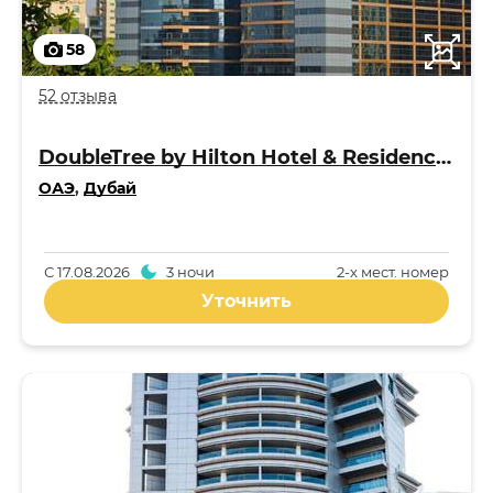
58
52 отзыва
DoubleTree by Hilton Hotel & Residences Dubai - Al Barsha 4*
ОАЭ
,
Дубай
С
17.08.2026
3 ночи
2-x мест. номер
Уточнить