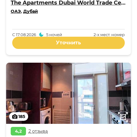
The Apartments Dubai World Trade Centre
ОАЭ
,
Дубай
С
17.08.2026
5 ночей
2-x мест. номер
Уточнить
185
4,2
2 отзыва