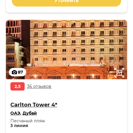
Уточнить
87
2,5
36 отзывов
Carlton Tower 4*
ОАЭ
,
Дубай
Песчаный пляж
3 линия