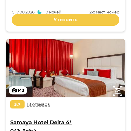
С
17.08.2026
10 ночей
2-x мест. номер
Уточнить
143
3,7
18 отзывов
Samaya Hotel Deira 4*
ОАЭ
,
Дубай