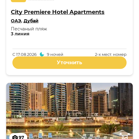
City Premiere Hotel Apartments
ОАЭ
,
Дубай
Песчаный пляж
3 линия
С
17.08.2026
9 ночей
2-x мест. номер
Уточнить
97