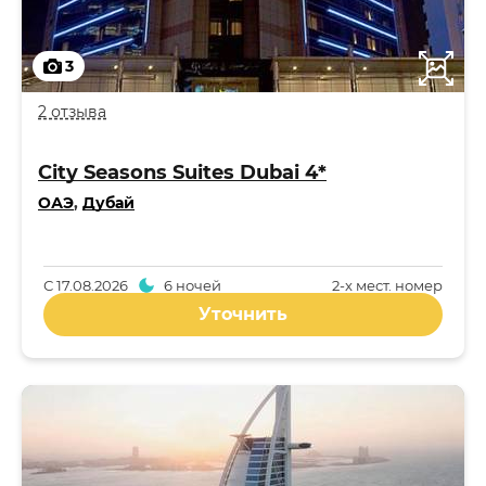
3
2 отзыва
City Seasons Suites Dubai 4*
ОАЭ
,
Дубай
С
17.08.2026
6 ночей
2-x мест. номер
Уточнить