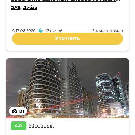
ОАЭ
,
Дубай
С
17.08.2026
13 ночей
2-x мест. номер
Уточнить
181
4,0
60 отзывов