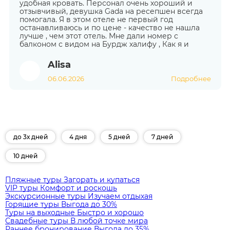
удобная кровать. Персонал очень хороший и
отзывчивый, девушка Gada на ресепшен всегда
помогала. Я в этом отеле не первый год
останавливаюсь и по цене - качество не нашла
лучше , чем этот отель. Мне дали номер с
балконом с видом на Бурдж халифу , Как я и
Alisa
06.06.2026
Подробнее
до 3х дней
4 дня
5 дней
7 дней
10 дней
Пляжные туры
Загорать и купаться
VIP туры
Комфорт и роскошь
Экскурсионные туры
Изучаем отдыхая
Горящие туры
Выгода до 30%
Туры на выходные
Быстро и хорошо
Свадебные туры
В любой точке мира
Раннее бронирование
Выгода до 35%