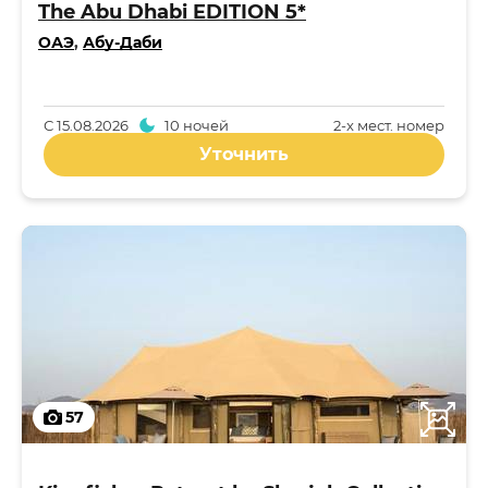
The Abu Dhabi EDITION 5*
ОАЭ
,
Абу-Даби
С
15.08.2026
10 ночей
2-x мест. номер
Уточнить
57