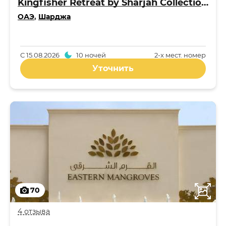
Kingfisher Retreat by Sharjah Collection 5*
ОАЭ
,
Шарджа
С
15.08.2026
10 ночей
2-x мест. номер
Уточнить
70
4 отзыва