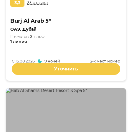
3,3
23 отзыва
Burj Al Arab 5*
ОАЭ
,
Дубай
Песчаный пляж
1 линия
С
15.08.2026
9 ночей
2-x мест. номер
Уточнить