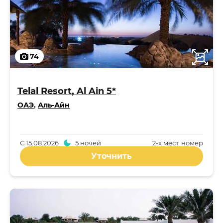
74
Telal Resort, Al Ain 5*
ОАЭ
,
Аль-Айн
С
15.08.2026
5 ночей
2-x мест. номер
Уточнить