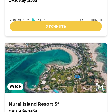
ОАЭ
,
Абу-Даби
С
15.08.2026
5 ночей
2-x мест. номер
Уточнить
109
Nurai Island Resort 5*
ОАЭ
,
Абу-Даби