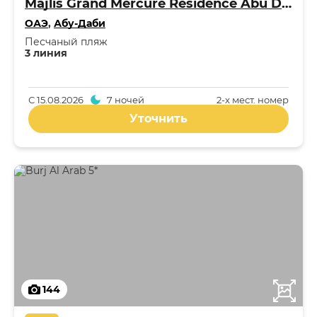
Majlis Grand Mercure Residence Abu Dhabi 5*
ОАЭ
,
Абу-Даби
Песчаный пляж
3 линия
С
15.08.2026
7 ночей
2-x мест. номер
Уточнить
144