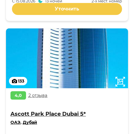
С
15.08.2026
13 ночей
2-x мест. номер
Уточнить
133
4,0
2 отзыва
Ascott Park Place Dubai 5*
ОАЭ
,
Дубай