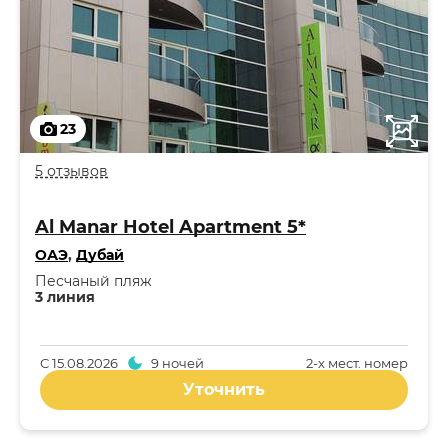
23
5 отзывов
Al Manar Hotel Apartment 5*
ОАЭ
,
Дубай
Песчаный пляж
3 линия
С
15.08.2026
9 ночей
2-x мест. номер
Уточнить