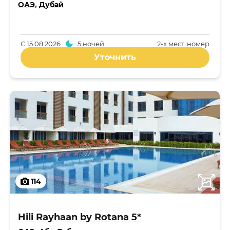
ОАЭ
,
Дубай
С
15.08.2026
5 ночей
2-x мест. номер
Уточнить
114
Hili Rayhaan by Rotana 5*