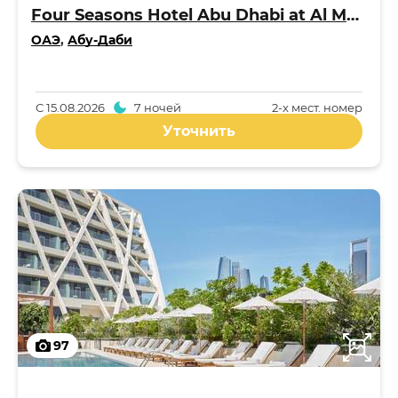
Four Seasons Hotel Abu Dhabi at Al Maryah Island 5*
ОАЭ
,
Абу-Даби
С
15.08.2026
7 ночей
2-x мест. номер
Уточнить
97