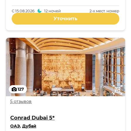
С
15.08.2026
12 ночей
2-x мест. номер
Уточнить
127
5 отзывов
Conrad Dubai 5*
ОАЭ
,
Дубай