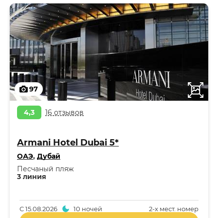
97
4,3
16 отзывов
Armani Hotel Dubai 5*
ОАЭ
,
Дубай
Песчаный пляж
3 линия
С
15.08.2026
10 ночей
2-x мест. номер