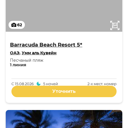
62
Barracuda Beach Resort 5*
ОАЭ
,
Умм аль Кувейн
Песчаный пляж
1 линия
С
15.08.2026
5 ночей
2-x мест. номер
Уточнить