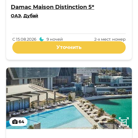
Damac Maison Distinction 5*
ОАЭ
,
Дубай
С
15.08.2026
9 ночей
2-x мест. номер
Уточнить
64