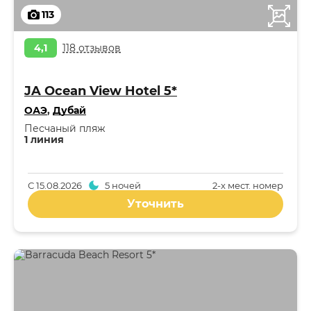
113
4,1
118 отзывов
JA Ocean View Hotel 5*
ОАЭ
,
Дубай
Песчаный пляж
1 линия
С
15.08.2026
5 ночей
2-x мест. номер
Уточнить