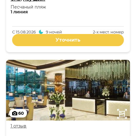
Песчаный пляж
1 линия
С
15.08.2026
9 ночей
2-x мест. номер
Уточнить
60
1 отзыв