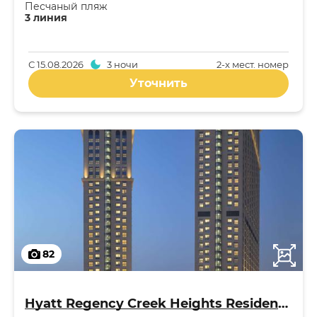
Песчаный пляж
3 линия
С
15.08.2026
3 ночи
2-x мест. номер
Уточнить
82
Hyatt Regency Creek Heights Residences 5*