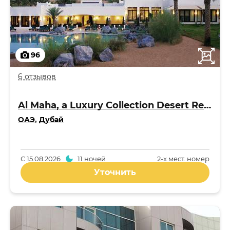
96
6 отзывов
Al Maha, a Luxury Collection Desert Resort & Spa 5*
ОАЭ
,
Дубай
С
15.08.2026
11 ночей
2-x мест. номер
Уточнить