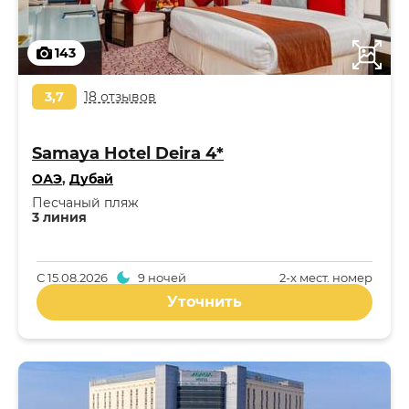
143
3,7
18 отзывов
Samaya Hotel Deira 4*
ОАЭ
,
Дубай
Песчаный пляж
3 линия
С
15.08.2026
9 ночей
2-x мест. номер
Уточнить