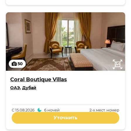
50
Coral Boutique Villas
ОАЭ
,
Дубай
С
15.08.2026
6 ночей
2-x мест. номер
Уточнить