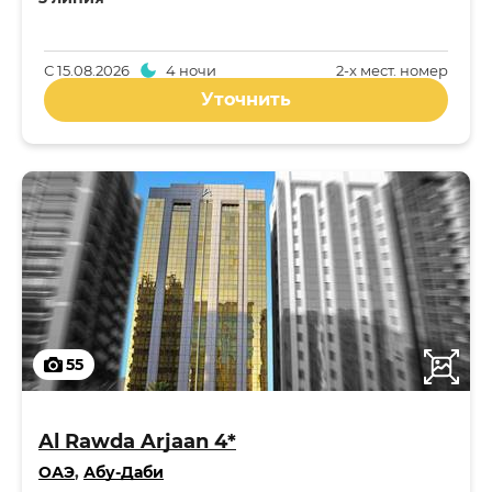
С
15.08.2026
4 ночи
2-x мест. номер
Уточнить
55
Al Rawda Arjaan 4*
ОАЭ
,
Абу-Даби