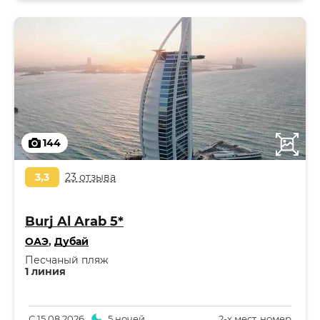
144
3,3
23 отзыва
Burj Al Arab 5*
ОАЭ
,
Дубай
Песчаный пляж
1 линия
С
15.08.2026
5 ночей
2-x мест. номер