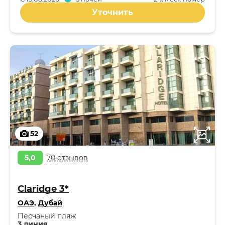
Уточнить
52
5,0
70 отзывов
Claridge 3*
ОАЭ
,
Дубай
Песчаный пляж
3 линия