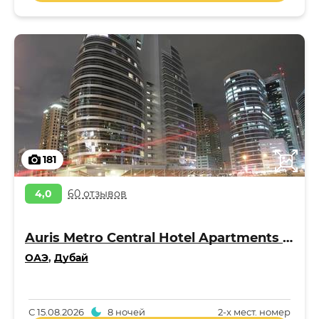
181
4,0
60 отзывов
Auris Metro Central Hotel Apartments 4*
ОАЭ
,
Дубай
С
15.08.2026
8 ночей
2-x мест. номер