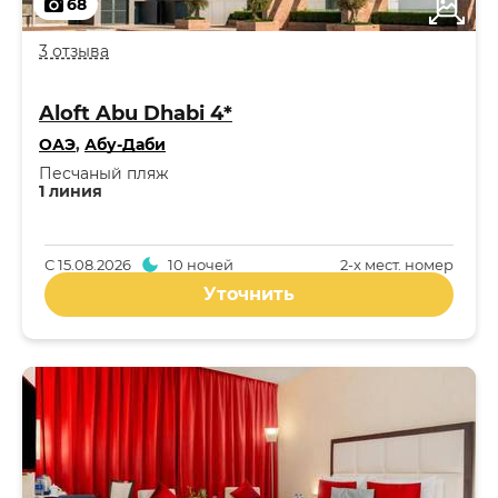
68
3 отзыва
Aloft Abu Dhabi 4*
ОАЭ
,
Абу-Даби
Песчаный пляж
1 линия
С
15.08.2026
10 ночей
2-x мест. номер
Уточнить