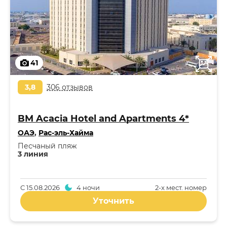
41
3,8
306 отзывов
BM Acacia Hotel and Apartments 4*
ОАЭ
,
Рас-эль-Хайма
Песчаный пляж
3 линия
С
15.08.2026
4 ночи
2-x мест. номер
Уточнить