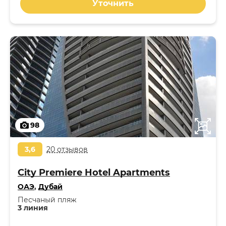
Уточнить
98
3,6
20 отзывов
City Premiere Hotel Apartments
ОАЭ
,
Дубай
Песчаный пляж
3 линия