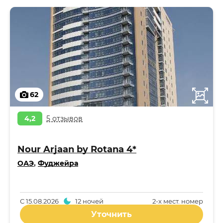
62
4,2
5 отзывов
Nour Arjaan by Rotana 4*
ОАЭ
,
Фуджейра
С
15.08.2026
12 ночей
2-x мест. номер
Уточнить