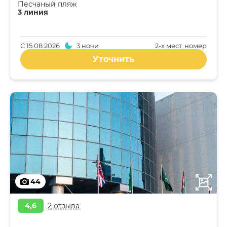
Песчаный пляж
3 линия
С
15.08.2026
3 ночи
2-x мест. номер
Уточнить
44
4,6
2 отзыва