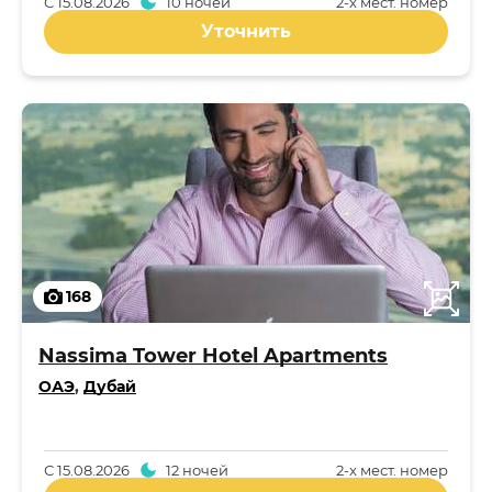
С
15.08.2026
10 ночей
2-x мест. номер
Уточнить
168
Nassima Tower Hotel Apartments
ОАЭ
,
Дубай
С
15.08.2026
12 ночей
2-x мест. номер