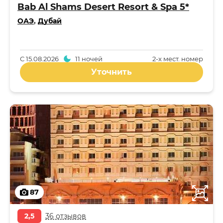
Bab Al Shams Desert Resort & Spa 5*
ОАЭ
,
Дубай
С
15.08.2026
11 ночей
2-x мест. номер
Уточнить
87
2,5
36 отзывов