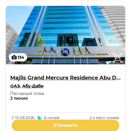
134
Majlis Grand Mercure Residence Abu Dhabi 5*
ОАЭ
,
Абу-Даби
Песчаный пляж
3 линия
С
15.08.2026
6 ночей
2-x мест. номер
Уточнить