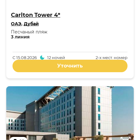
Carlton Tower 4*
ОАЭ
,
Дубай
Песчаный пляж
3 линия
С
15.08.2026
12 ночей
2-x мест. номер
Уточнить