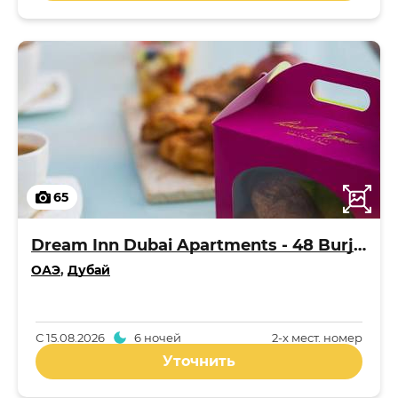
65
Dream Inn Dubai Apartments - 48 Burj Gate
ОАЭ
,
Дубай
С
15.08.2026
6 ночей
2-x мест. номер
Уточнить