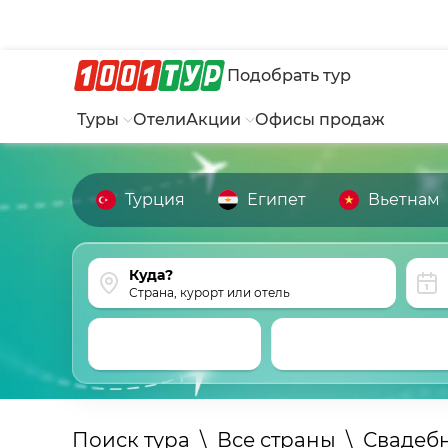
Подобрать тур
Туры
Отели
Акции
Офисы продаж
Турция
Египет
Вьетнам
Страна, курорт или отель
Поиск тура
\
Все страны
\
Свадеб