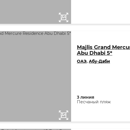
Majlis Grand Mercu
Abu Dhabi 5*
ОАЭ
,
Абу-Даби
3 линия
Песчаный пляж