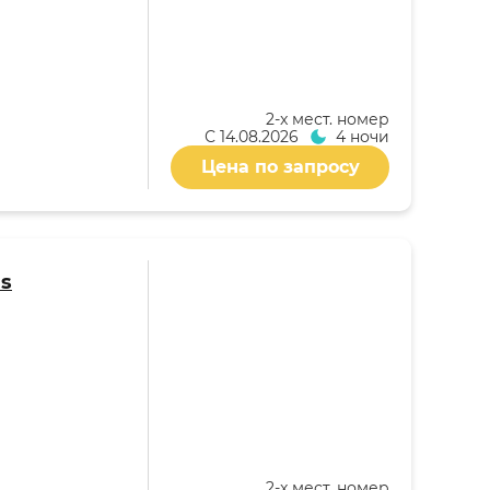
2-x мест. номер
С
14.08.2026
4 ночи
Цена по запросу
as
2-x мест. номер