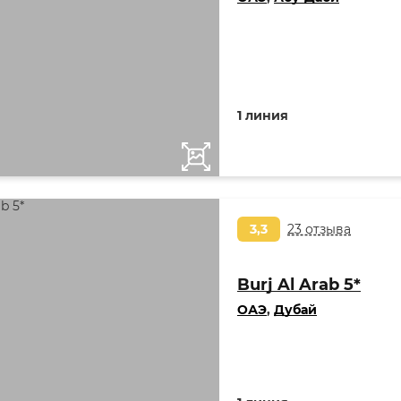
1 линия
3,3
23 отзыва
Burj Al Arab 5*
ОАЭ
,
Дубай