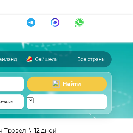
аиланд
Сейшелы
Все страны
Найти
итание
ч Трэвел
\
12 дней