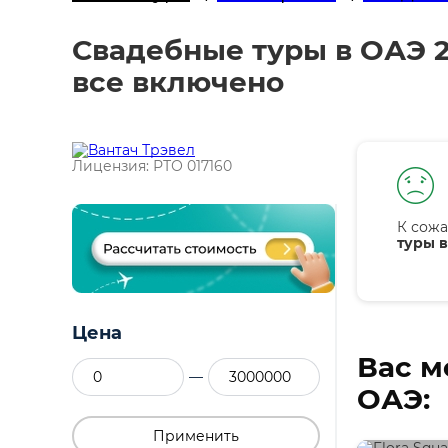
Свадебные туры в ОАЭ 2
все включено
Лицензия: РТО 017160
К сожа
туры в
Цена
Вас м
—
ОАЭ:
Применить