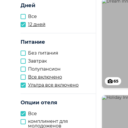
Дней
Все
12 дней
Питание
Без питания
Завтрак
Полупансион
Все включено
65
Ультра все включено
Опции отеля
Все
комплимент для
молодоженов