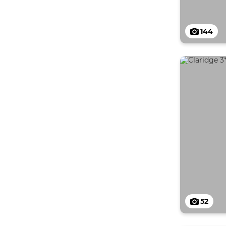
144
52