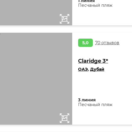
1 линия
Песчаный пляж
5,0
70 отзывов
Claridge 3*
ОАЭ
,
Дубай
3 линия
Песчаный пляж