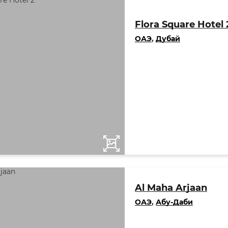
Flora Square Hotel 
ОАЭ
,
Дубай
Al Maha Arjaan
ОАЭ
,
Абу-Даби