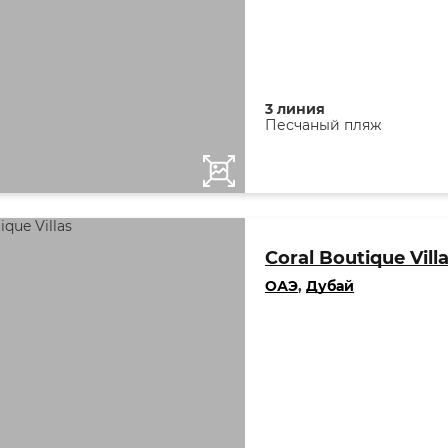
3 линия
Песчаный пляж
Coral Boutique Vill
ОАЭ
,
Дубай