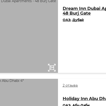
Dream Inn Dubai A
48 Burj Gate
ОАЭ
,
Дубай
2 отзыва
Holiday Inn Abu Dh
ОАЭ
,
Абу-Даби