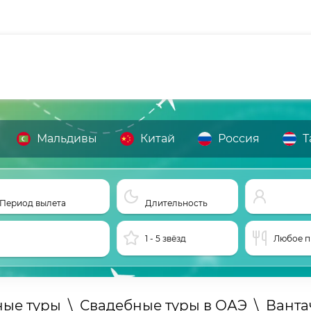
Мальдивы
Китай
Россия
Т
Период вылета
Длительность
1 - 5 звёзд
Любое п
ные туры
\
Свадебные туры в ОАЭ
\
Ванта