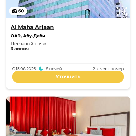
60
Al Maha Arjaan
ОАЭ
,
Абу-Даби
Песчаный пляж
3 линия
С
15.08.2026
8 ночей
2-x мест. номер
Уточнить