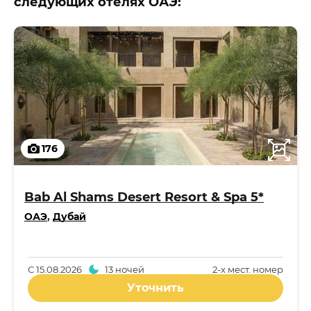
следующих отелях ОАЭ:
176
Bab Al Shams Desert Resort & Spa 5*
ОАЭ
,
Дубай
С
15.08.2026
13 ночей
2-x мест. номер
Уточнить