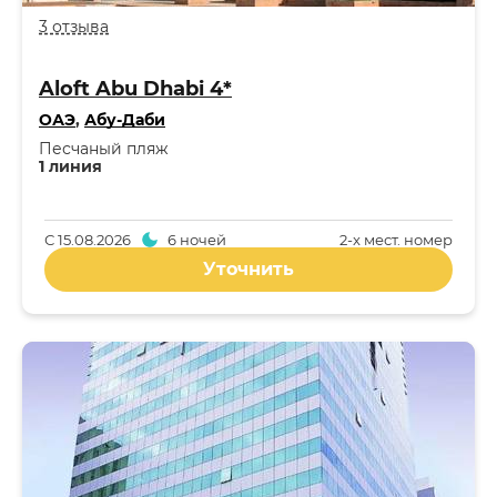
3 отзыва
Aloft Abu Dhabi 4*
ОАЭ
,
Абу-Даби
Песчаный пляж
1 линия
С
15.08.2026
6 ночей
2-x мест. номер
Уточнить