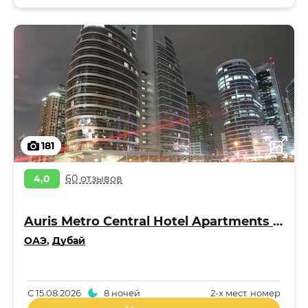
181
4,0
60 отзывов
Auris Metro Central Hotel Apartments 4*
ОАЭ
,
Дубай
С
15.08.2026
8 ночей
2-x мест. номер