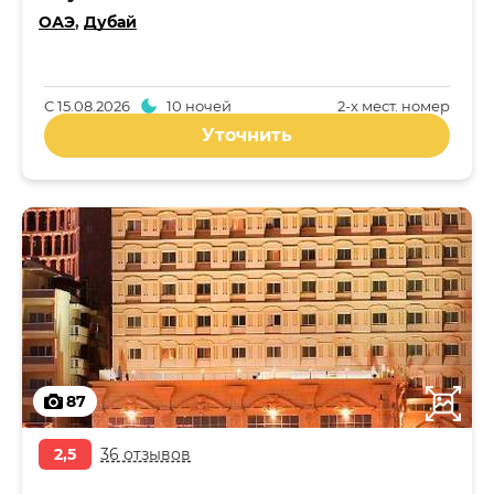
ОАЭ
,
Дубай
С
15.08.2026
10 ночей
2-x мест. номер
Уточнить
87
2,5
36 отзывов