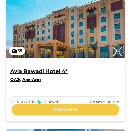
35
Ayla Bawadi Hotel 4*
ОАЭ
,
Аль-Айн
С
15.08.2026
7 ночей
2-x мест. номер
Уточнить