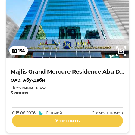
134
Majlis Grand Mercure Residence Abu Dhabi 5*
ОАЭ
,
Абу-Даби
Песчаный пляж
3 линия
С
15.08.2026
11 ночей
2-x мест. номер
Уточнить