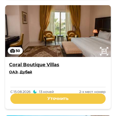
50
Coral Boutique Villas
ОАЭ
,
Дубай
С
15.08.2026
13 ночей
2-x мест. номер
Уточнить