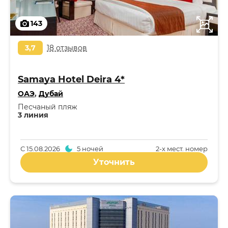
143
3,7
18 отзывов
Samaya Hotel Deira 4*
ОАЭ
,
Дубай
Песчаный пляж
3 линия
С
15.08.2026
5 ночей
2-x мест. номер
Уточнить