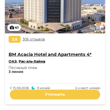
41
3,8
306 отзывов
BM Acacia Hotel and Apartments 4*
ОАЭ
,
Рас-эль-Хайма
Песчаный пляж
3 линия
С
15.08.2026
9 ночей
2-x мест. номер
Уточнить