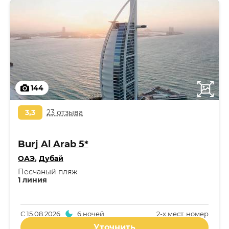
144
3,3
23 отзыва
Burj Al Arab 5*
ОАЭ
,
Дубай
Песчаный пляж
1 линия
С
15.08.2026
6 ночей
2-x мест. номер
Уточнить