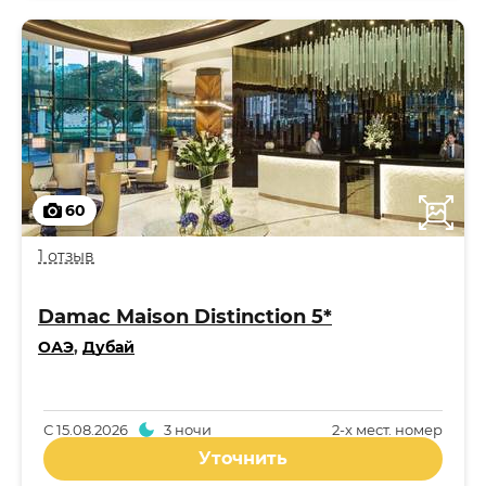
60
1 отзыв
Damac Maison Distinction 5*
ОАЭ
,
Дубай
С
15.08.2026
3 ночи
2-x мест. номер
Уточнить