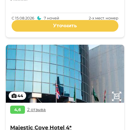
С
15.08.2026
7 ночей
2-x мест. номер
Уточнить
44
4,6
2 отзыва
Majestic Cove Hotel 4*