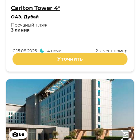
Carlton Tower 4*
ОАЭ
,
Дубай
Песчаный пляж
3 линия
С
15.08.2026
4 ночи
2-x мест. номер
Уточнить
68