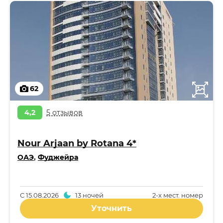
62
4,2
5 отзывов
Nour Arjaan by Rotana 4*
ОАЭ
,
Фуджейра
С
15.08.2026
13 ночей
2-x мест. номер
Уточнить