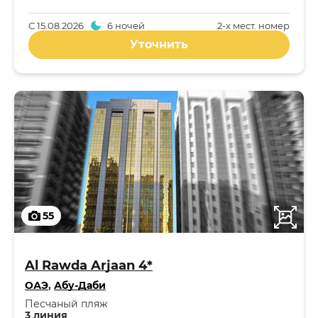
С
15.08.2026
6 ночей
2-x мест. номер
Уточнить
55
Al Rawda Arjaan 4*
ОАЭ
,
Абу-Даби
Песчаный пляж
3 линия