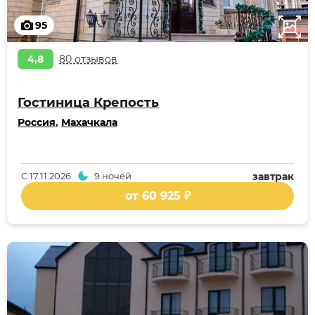
95
4,8
80 отзывов
Гостиница Крепость
Россия
,
Махачкала
С
17.11.2026
9 ночей
завтрак
от 60 925 ₽