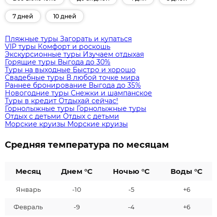
7 дней
10 дней
Пляжные туры
Загорать и купаться
VIP туры
Комфорт и роскошь
Экскурсионные туры
Изучаем отдыхая
Горящие туры
Выгода до 30%
Туры на выходные
Быстро и хорошо
Свадебные туры
В любой точке мира
Раннее бронирование
Выгода до 35%
Новогодние туры
Снежки и шампанское
Туры в кредит
Отдыхай сейчас!
Горнолыжные туры
Горнолыжные туры
Отдых с детьми
Отдых с детьми
Морские круизы
Морские круизы
Средняя температура по месяцам
Месяц
Днем °C
Ночью °C
Воды °C
Январь
-10
-5
+6
Февраль
-9
-4
+6