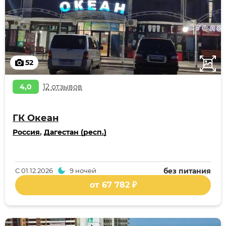
52
4,0
12 отзывов
ГК Океан
Россия
,
Дагестан (респ.)
С
01.12.2026
9 ночей
без питания
от 67 782 ₽