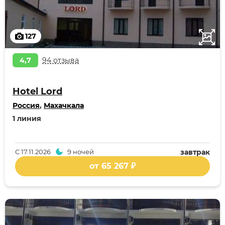
127
4,7
94 отзыва
Hotel Lord
Россия
,
Махачкала
1 линия
С
17.11.2026
9 ночей
завтрак
от 65 267 ₽