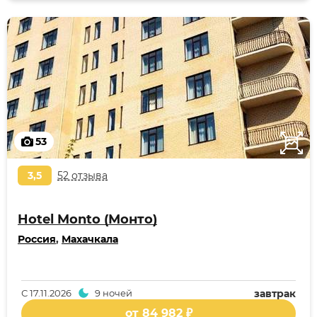
53
3,5
52 отзыва
Hotel Monto (Монто)
Россия
,
Махачкала
С
17.11.2026
9 ночей
завтрак
от 84 982 ₽