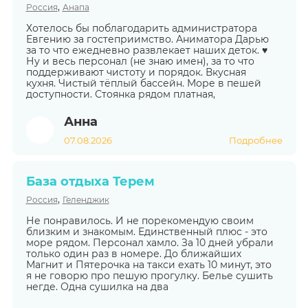
,
Россия
Анапа
Хотелось бы поблагодарить администратора
Евгению за гостеприимство. Аниматора Дарью
за то что ежедневно развлекает наших деток. ♥️
Ну и весь персонал (не знаю имен), за то что
поддерживают чистоту и порядок. Вкусная
кухня. Чистый тёплый бассейн. Море в пешей
доступности. Стоянка рядом платная,
Анна
07.08.2026
Подробнее
База отдыха Терем
,
Россия
Геленджик
Не понравилось. И не порекомендую своим
близким и знакомым. Единственный плюс - это
море рядом. Персонал хамло. За 10 дней убрали
только один раз в номере. До ближайших
Магнит и Пятерочка на такси ехать 10 минут, это
я не говорю про пешую прогулку. Белье сушить
негде. Одна сушилка на два