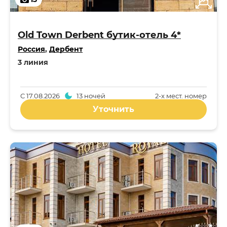
Old Town Derbent бутик-отель 4*
Россия
,
Дербент
3 линия
С
17.08.2026
13 ночей
2-x мест. номер
Уточнить