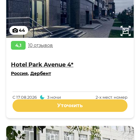
44
4,1
10 отзывов
Hotel Park Avenue 4*
Россия
,
Дербент
С
17.08.2026
3 ночи
2-x мест. номер
Уточнить