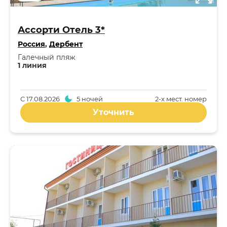
Ассорти Отель 3*
Россия
,
Дербент
Галечный пляж
1 линия
С
17.08.2026
5 ночей
2-x мест. номер
Уточнить