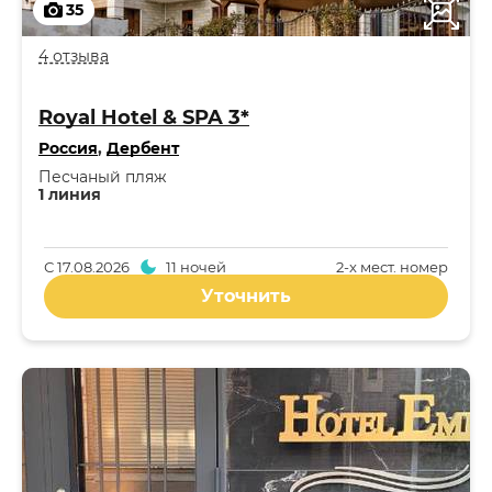
35
4 отзыва
Royal Hotel & SPA 3*
Россия
,
Дербент
Песчаный пляж
1 линия
С
17.08.2026
11 ночей
2-x мест. номер
Уточнить