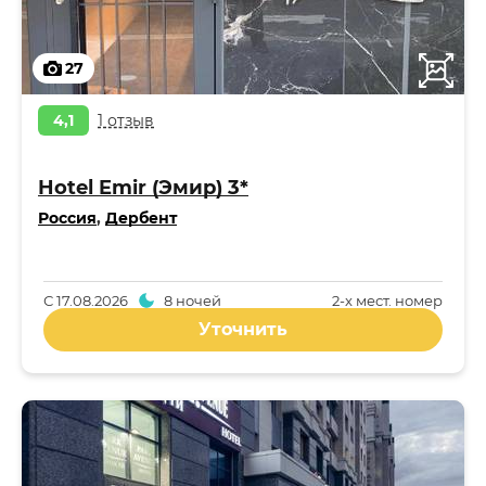
27
4,1
1 отзыв
Hotel Emir (Эмир) 3*
Россия
,
Дербент
С
17.08.2026
8 ночей
2-x мест. номер
Уточнить