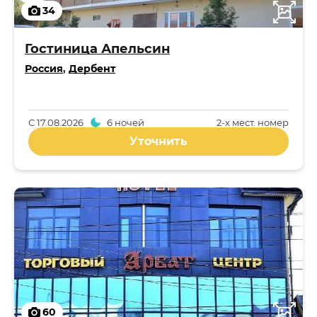
34
Гостиница Апельсин
Россия
,
Дербент
С
17.08.2026
6 ночей
2-x мест. номер
Уточнить
60