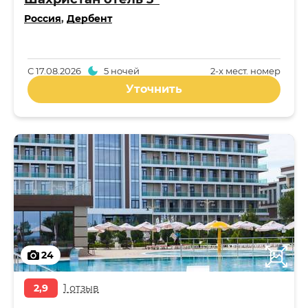
Россия
,
Дербент
С
17.08.2026
5 ночей
2-x мест. номер
Уточнить
24
2,9
1 отзыв