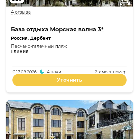
4 отзыва
База отдыха Морская волна 3*
Россия
,
Дербент
Песчано-галечный пляж
1 линия
С
17.08.2026
4 ночи
2-x мест. номер
Уточнить