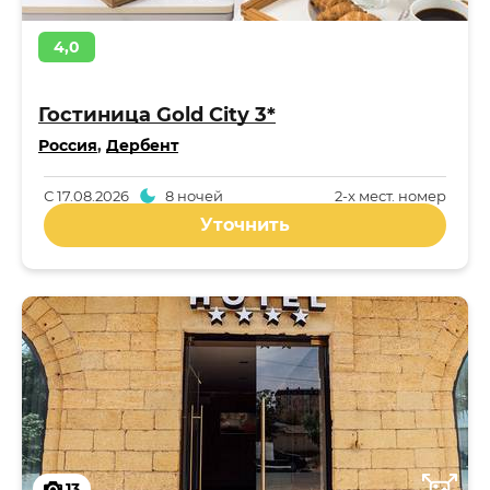
4,0
Гостиница Gold City 3*
Россия
,
Дербент
С
17.08.2026
8 ночей
2-x мест. номер
Уточнить
13