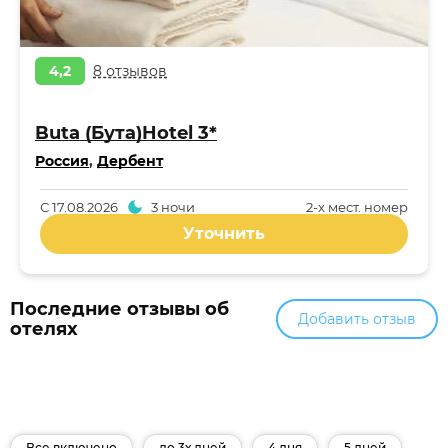
4,2
8 отзывов
Buta (Бута)Hotel 3*
Россия
,
Дербент
С
17.08.2026
3 ночи
2-x мест. номер
Уточнить
Последние отзывы об
Добавить отзыв
отелях
Все включено
до 3х дней
4 дня
5 дней