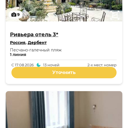
9
Ривьера отель 3*
Россия
,
Дербент
Песчано-галечный пляж
1 линия
С
17.08.2026
13 ночей
2-x мест. номер
Уточнить