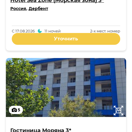
Hotel Sea Zone (Морская зона) 3*
Россия
,
Дербент
С
17.08.2026
11 ночей
2-x мест. номер
Уточнить
5
Гостиница Моряна 3*