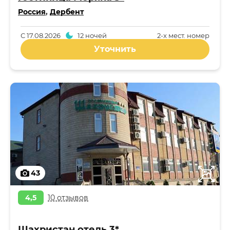
Россия
,
Дербент
С
17.08.2026
12 ночей
2-x мест. номер
Уточнить
43
4,5
10 отзывов
Шахристан отель 3*