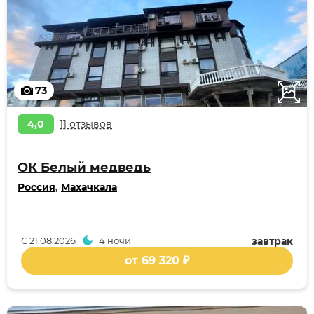
73
4,0
11 отзывов
ОК Белый медведь
Россия
,
Махачкала
С
21.08.2026
4 ночи
завтрак
от 69 320 ₽