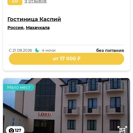
3,0
9 отзывов
Гостиница Каспий
Россия
,
Махачкала
С
21.08.2026
4 ночи
без питания
от 17 000 ₽
Мало мест
127