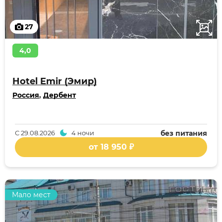
27
4,0
Hotel Emir (Эмир)
Россия
,
Дербент
С
29.08.2026
4 ночи
без питания
от 18 950 ₽
Мало мест