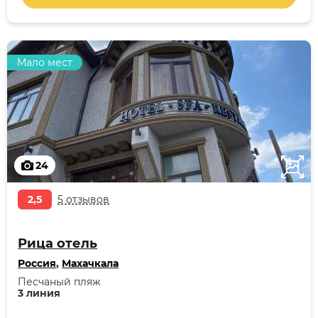
Мало мест
24
2,5
5 отзывов
Рица отель
Россия
,
Махачкала
Песчаный пляж
3 линия