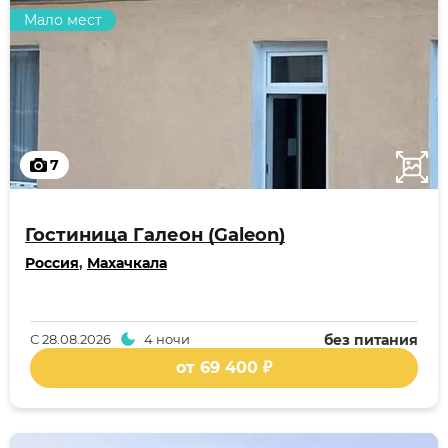
Мало мест
7
Гостиница Галеон (Galeon)
Россия
,
Махачкала
С
28.08.2026
4 ночи
без питания
от 69 400 ₽