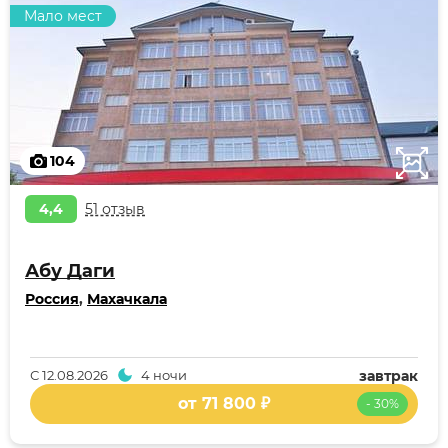
Мало мест
104
4,4
51 отзыв
Абу Даги
Россия
,
Махачкала
С
12.08.2026
4 ночи
завтрак
от 71 800 ₽
- 30%