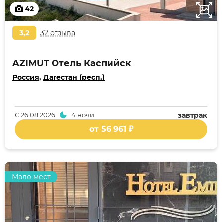
42
3,2
32 отзыва
AZIMUT Отель Каспийск
Россия
,
Дагестан (респ.)
С
26.08.2026
4 ночи
завтрак
от 56 961 ₽
Мало мест