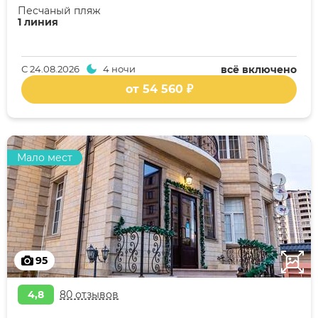
Песчаный пляж
1 линия
С
24.08.2026
4 ночи
всё включено
от 54 560 ₽
Мало мест
95
4,8
80 отзывов