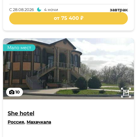
С
28.08.2026
4 ночи
завтрак
от 75 400 ₽
Мало мест
10
She hotel
Россия
,
Махачкала