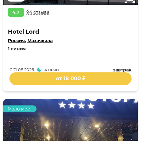
4,7
94 отзыва
Hotel Lord
Россия
,
Махачкала
1 линия
С
21.08.2026
4 ночи
завтрак
от 18 000 ₽
Мало мест