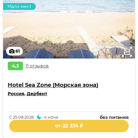
Мало мест
61
4,3
11 отзывов
Hotel Sea Zone (Морская зона)
Россия
,
Дербент
С
25.08.2026
4 ночи
без питания
от 22 334 ₽