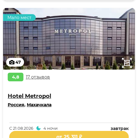
Мало мест
47
4,8
17 отзывов
Hotel Metropol
Россия
,
Махачкала
С
21.08.2026
4 ночи
завтрак
от 25 311 ₽