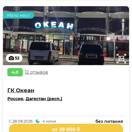
Мало мест
52
4,0
12 отзывов
ГК Океан
Россия
,
Дагестан (респ.)
С
28.08.2026
4 ночи
без питания
от 29 900 ₽