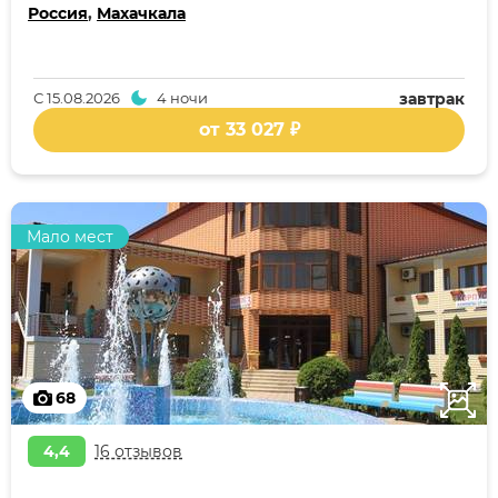
Россия
,
Махачкала
С
15.08.2026
4 ночи
завтрак
от 33 027 ₽
Мало мест
68
4,4
16 отзывов