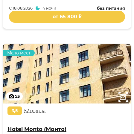
С
18.08.2026
4 ночи
без питания
от 65 800 ₽
Мало мест
53
3,5
52 отзыва
Hotel Monto (Монто)