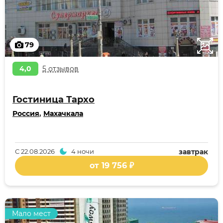
79
4,0
5 отзывов
Гостиница Тархо
Россия
,
Махачкала
С
22.08.2026
4 ночи
завтрак
от 19 756 ₽
Мало мест