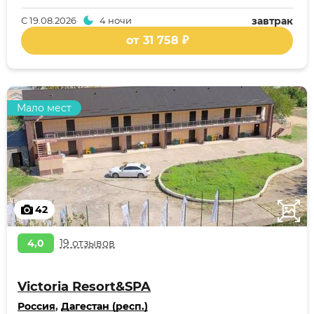
С
19.08.2026
4 ночи
завтрак
от 31 758 ₽
Мало мест
42
4,0
19 отзывов
Victoria Resort&SPA
Россия
,
Дагестан (респ.)