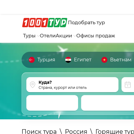
Подобрать тур
Туры
Отели
Акции
Офисы продаж
Турция
Египет
Вьетнам
Страна, курорт или отель
Поиск тура
\
Россия
\
Горящие ту