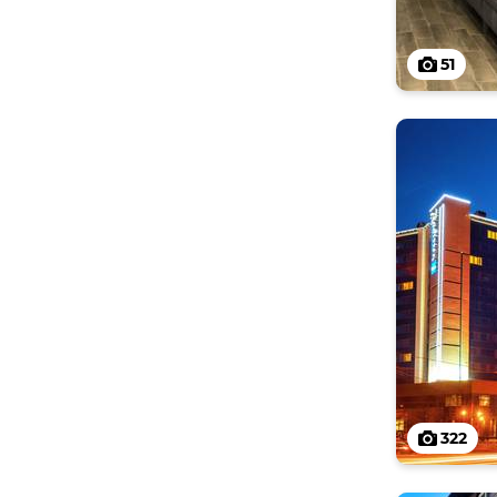
51
322