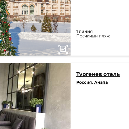
1 линия
Песчаный пляж
Тургенев отель
Россия
,
Анапа