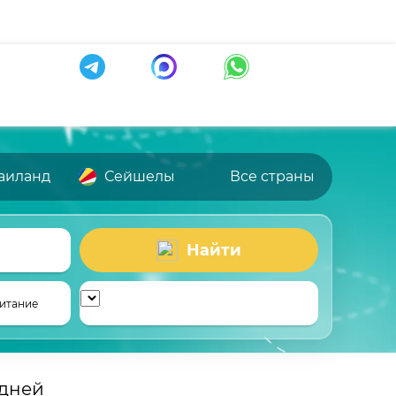
аиланд
Сейшелы
Все страны
Найти
итание
 дней