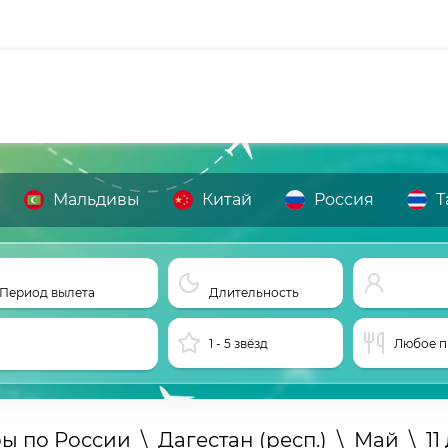
Мальдивы
Китай
Россия
Т
Период вылета
Длительность
1 - 5 звёзд
Любое п
ры по России
\
Дагестан (респ.)
\
Май
\
11