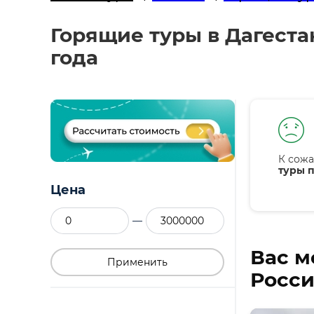
Горящие туры в Дагестан
года
К сожа
туры п
Цена
—
Вас м
Применить
Росси