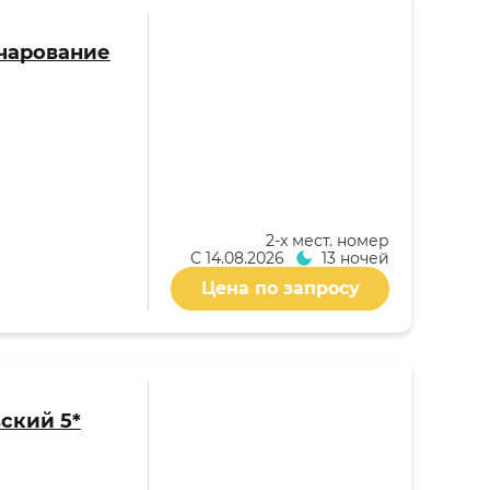
(Очарование
2-x мест. номер
С
14.08.2026
13 ночей
Цена по запросу
ский 5*