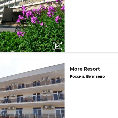
More Resort
Россия
,
Витязево