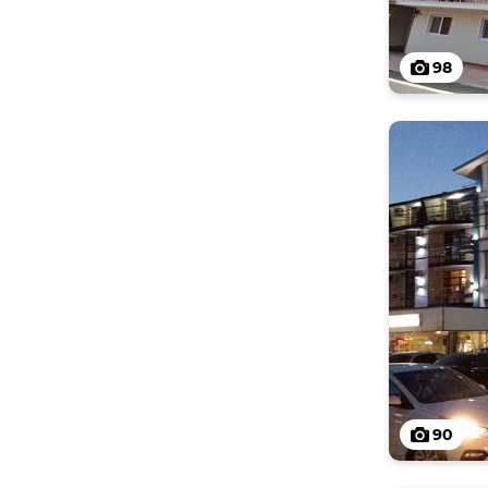
98
90