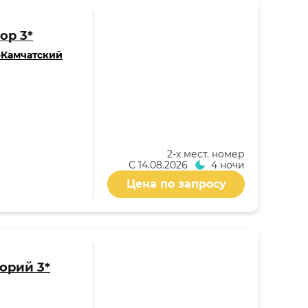
ор 3*
-Камчатский
2-x мест. номер
С
14.08.2026
4 ночи
Цена по запросу
орий 3*