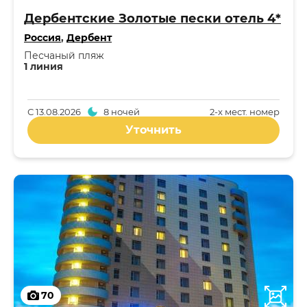
Дербентские Золотые пески отель 4*
Россия
,
Дербент
Песчаный пляж
1 линия
С
13.08.2026
8 ночей
2-x мест. номер
Уточнить
70