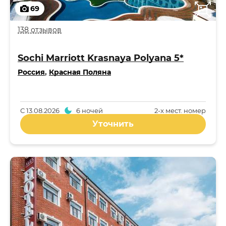
69
138 отзывов
Sochi Marriott Krasnaya Polyana 5*
Россия
,
Красная Поляна
С
13.08.2026
6 ночей
2-x мест. номер
Уточнить