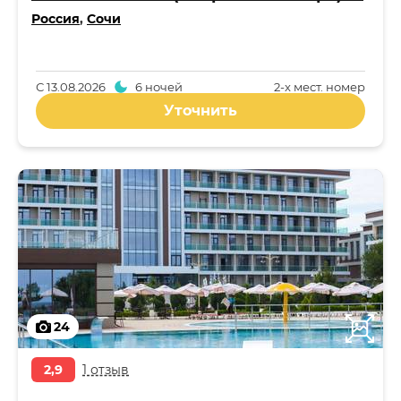
Россия
,
Сочи
С
13.08.2026
6 ночей
2-x мест. номер
Уточнить
24
2,9
1 отзыв