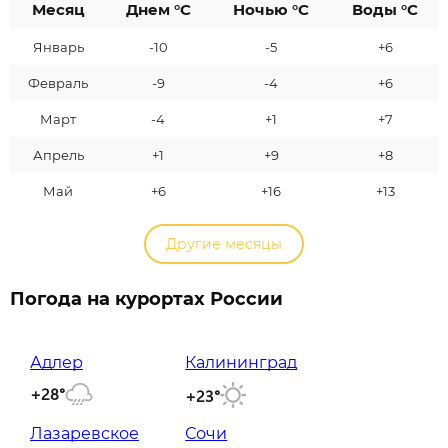
Месяц
Днем °C
Ночью °C
Воды °C
Январь
-10
-5
+6
Февраль
-9
-4
+6
Март
-4
+1
+7
Апрель
+1
+9
+8
Май
+6
+16
+13
Другие месяцы
Погода на курортах России
Адлер
Калининград
+28°
+23°
Лазаревское
Сочи