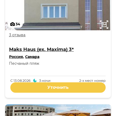
34
3 отзыва
Maks Haus (ex. Maxima) 3*
Россия
,
Самара
Песчаный пляж
С
13.08.2026
3 ночи
2-x мест. номер
Уточнить