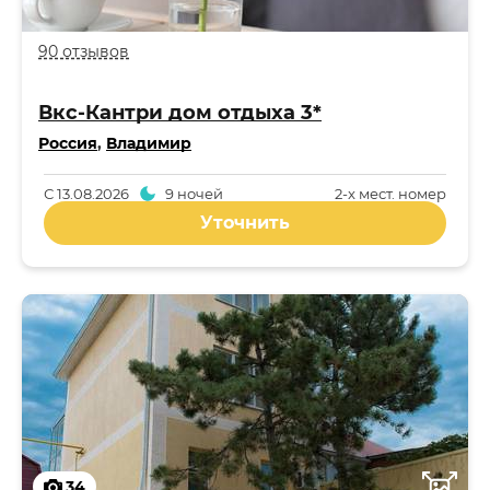
90 отзывов
Вкс-Кантри дом отдыха 3*
Россия
,
Владимир
С
13.08.2026
9 ночей
2-x мест. номер
Уточнить
34