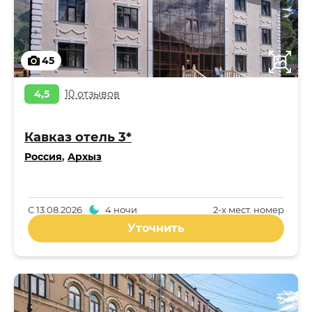
45
4,5
10 отзывов
Кавказ отель 3*
Россия
,
Архыз
С
13.08.2026
4 ночи
2-x мест. номер
Уточнить