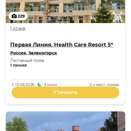
229
1 отзыв
Первая Линия. Health Care Resort 5*
Россия
,
Зеленогорск
Песчаный пляж
1 линия
С
13.08.2026
3 ночи
2-x мест. номер
Уточнить