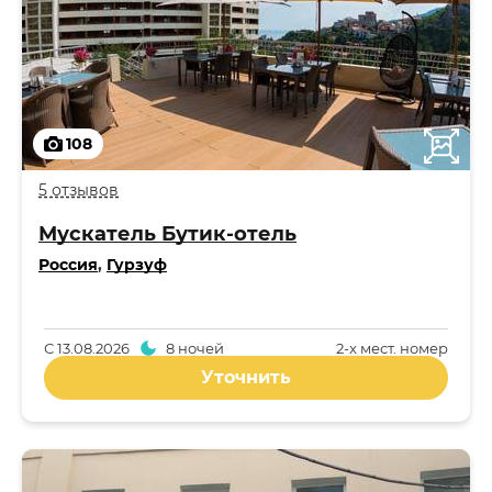
108
5 отзывов
Мускатель Бутик-отель
Россия
,
Гурзуф
С
13.08.2026
8 ночей
2-x мест. номер
Уточнить