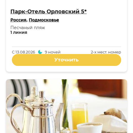
Парк-Отель Орловский 5*
Россия
,
Подмосковье
Песчаный пляж
1 линия
С
13.08.2026
9 ночей
2-x мест. номер
Уточнить