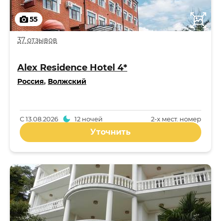
55
37 отзывов
Alex Residence Hotel 4*
Россия
,
Волжский
С
13.08.2026
12 ночей
2-x мест. номер
Уточнить