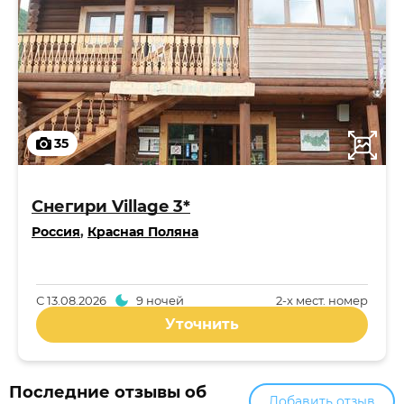
35
Снегири Village 3*
Россия
,
Красная Поляна
С
13.08.2026
9 ночей
2-x мест. номер
Уточнить
Последние отзывы об
Добавить отзыв