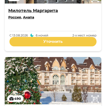
Милотель Маргарита
Россия
,
Анапа
С
13.08.2026
6 ночей
2-x мест. номер
Уточнить
490