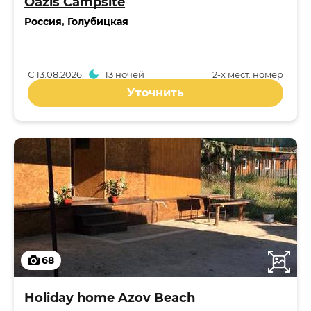
Oazis Campsite
Россия
,
Голубицкая
С
13.08.2026
13 ночей
2-x мест. номер
Уточнить
68
Holiday home Azov Beach