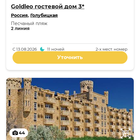
Goldleo гостевой дом 3*
Россия
,
Голубицкая
Песчаный пляж
2 линия
С
13.08.2026
11 ночей
2-x мест. номер
Уточнить
44