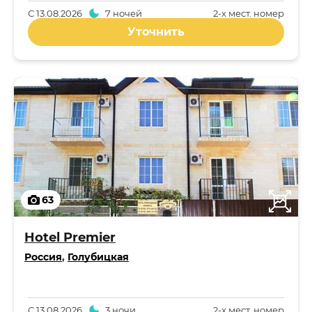
С
13.08.2026
7 ночей
2-x мест. номер
Уточнить
63
Hotel Premier
Россия
,
Голубицкая
С
13.08.2026
3 ночи
2-x мест. номер