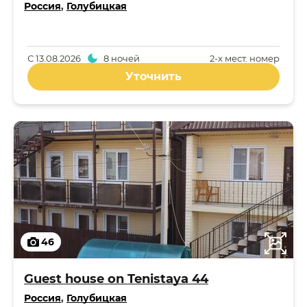
Россия
,
Голубицкая
С
13.08.2026
8 ночей
2-x мест. номер
Уточнить
46
Guest house on Tenistaya 44
Россия
,
Голубицкая