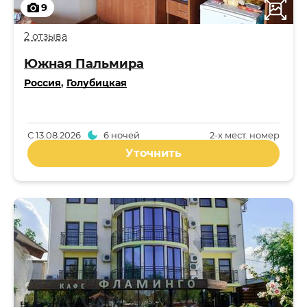
9
2 отзыва
Южная Пальмира
Россия
,
Голубицкая
С
13.08.2026
6 ночей
2-x мест. номер
Уточнить