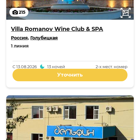
215
Villa Romanov Wine Club & SPA
Россия
,
Голубицкая
1 линия
С
13.08.2026
13 ночей
2-x мест. номер
Уточнить