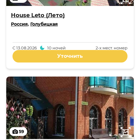
House Leto (Лето)
Россия
,
Голубицкая
С
13.08.2026
10 ночей
2-x мест. номер
Уточнить
59