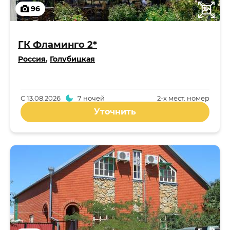
96
ГК Фламинго 2*
Россия
,
Голубицкая
С
13.08.2026
7 ночей
2-x мест. номер
Уточнить