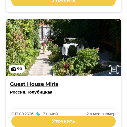
Уточнить
90
Guest House Miria
Россия
,
Голубицкая
С
13.08.2026
7 ночей
2-x мест. номер
Уточнить