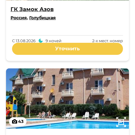
ГК Замок Азов
Россия
,
Голубицкая
С
13.08.2026
9 ночей
2-x мест. номер
Уточнить
43