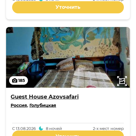
Уточнить
185
Guest House Azovsafari
Россия
,
Голубицкая
С
13.08.2026
8 ночей
2-x мест. номер