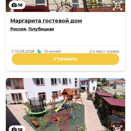
58
Маргарита гостевой дом
Россия
,
Голубицкая
С
13.08.2026
13 ночей
2-x мест. номер
Уточнить
58