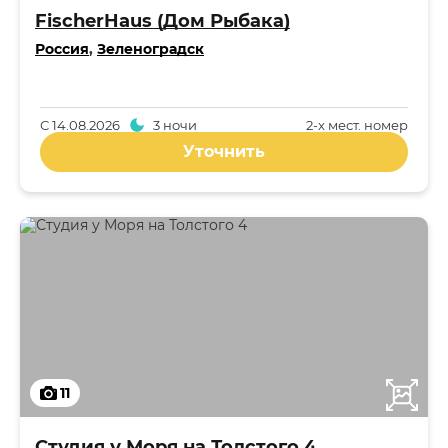
FischerHaus (Дом Рыбака)
Россия
,
Зеленоградск
С
14.08.2026
3 ночи
2-x мест. номер
Уточнить
11
Студия у Моря на Толстого 4