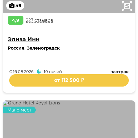
49
4,9
227 отзывов
Элиза Инн
Россия
,
Зеленоградск
С
16.08.2026
10 ночей
завтрак
от 112 500 ₽
Мало мест