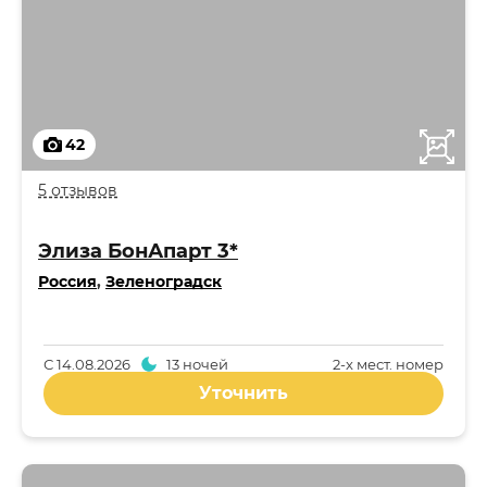
42
5 отзывов
Элиза БонАпарт 3*
Россия
,
Зеленоградск
С
14.08.2026
13 ночей
2-x мест. номер
Уточнить