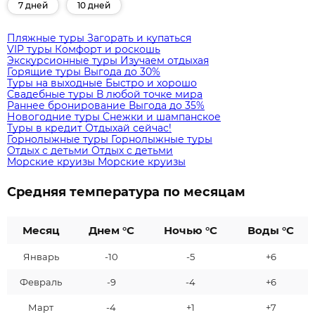
7 дней
10 дней
Пляжные туры
Загорать и купаться
VIP туры
Комфорт и роскошь
Экскурсионные туры
Изучаем отдыхая
Горящие туры
Выгода до 30%
Туры на выходные
Быстро и хорошо
Свадебные туры
В любой точке мира
Раннее бронирование
Выгода до 35%
Новогодние туры
Снежки и шампанское
Туры в кредит
Отдыхай сейчас!
Горнолыжные туры
Горнолыжные туры
Отдых с детьми
Отдых с детьми
Морские круизы
Морские круизы
Средняя температура по месяцам
Месяц
Днем °C
Ночью °C
Воды °C
Январь
-10
-5
+6
Февраль
-9
-4
+6
Март
-4
+1
+7