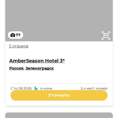
77
5 отзывов
AmberSeason Hotel 3*
Россия
,
Зеленоградск
С
14.08.2026
4 ночи
2-x мест. номер
Уточнить