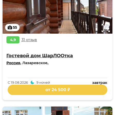
55
4,9
31 отзыв
Гостевой дом ШарЛООтка
Россия
, Лазаревское,
С
19.08.2026
9 ночей
завтрак
от 24 500 ₽