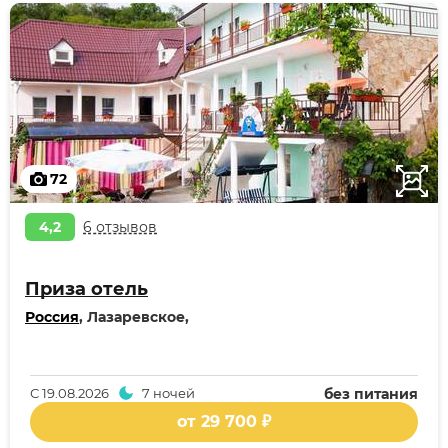
72
4,2
6 отзывов
Приза отель
Россия
, Лазаревское,
С
19.08.2026
7 ночей
без питания
от 29 700 ₽