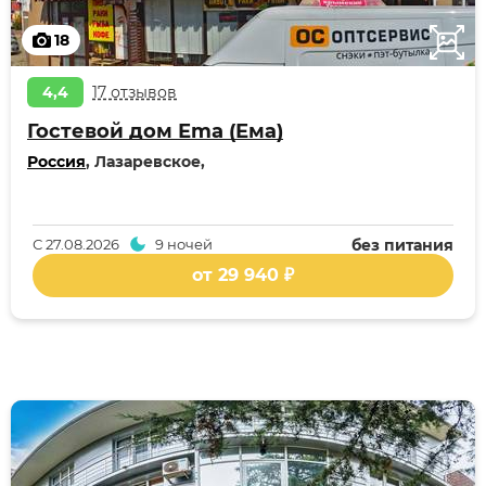
18
4,4
17 отзывов
Гостевой дом Еma (Ема)
Россия
, Лазаревское,
С
27.08.2026
9 ночей
без питания
от 29 940 ₽