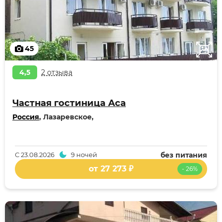
45
4,5
2 отзыва
Частная гостиница Аса
Россия
, Лазаревское,
С
23.08.2026
9 ночей
без питания
от 27 273 ₽
- 26%