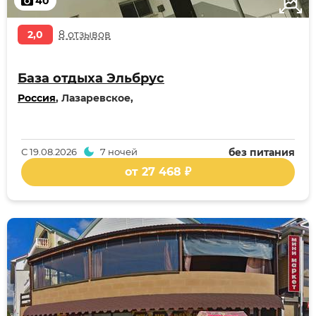
40
2,0
8 отзывов
База отдыха Эльбрус
Россия
, Лазаревское,
С
19.08.2026
7 ночей
без питания
от 27 468 ₽