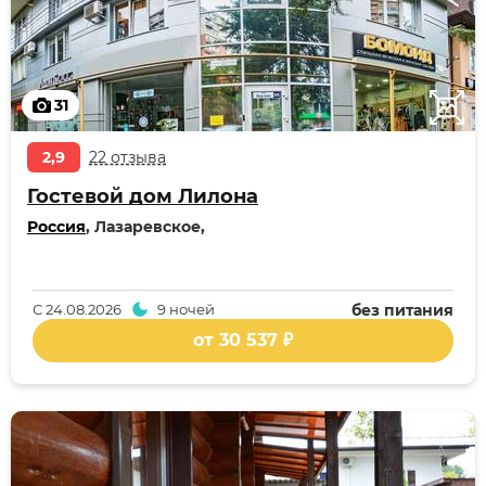
31
2,9
22 отзыва
Гостевой дом Лилона
Россия
, Лазаревское,
С
24.08.2026
9 ночей
без питания
от 30 537 ₽