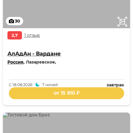
30
2,7
1 отзыв
АлАдАн - Вардане
Россия
, Лазаревское,
С
18.08.2026
7 ночей
завтрак
от 15 910 ₽