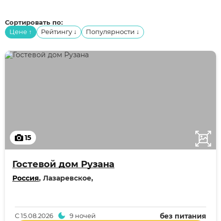
Сортировать по:
Цене
Рейтингу
Популярности
↑
↓
↓
15
Гостевой дом Рузана
Россия
, Лазаревское,
С
15.08.2026
9 ночей
без питания