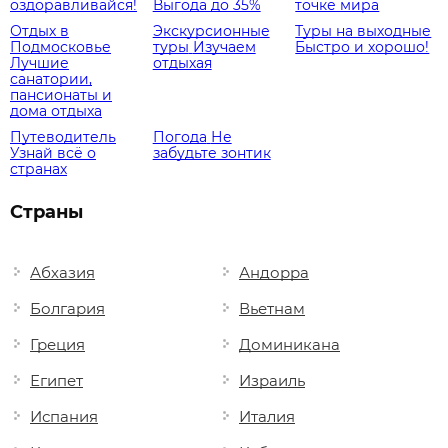
оздоравливайся!
Выгода до 35%
точке мира
Отдых в
Экскурсионные
Туры на выходные
Подмосковье
туры
Изучаем
Быстро и хорошо!
Лучшие
отдыхая
санатории,
пансионаты и
дома отдыха
Путеводитель
Погода
Не
Узнай всё о
забудьте зонтик
странах
Страны
Абхазия
Андорра
Болгария
Вьетнам
Греция
Доминикана
Египет
Израиль
Испания
Италия