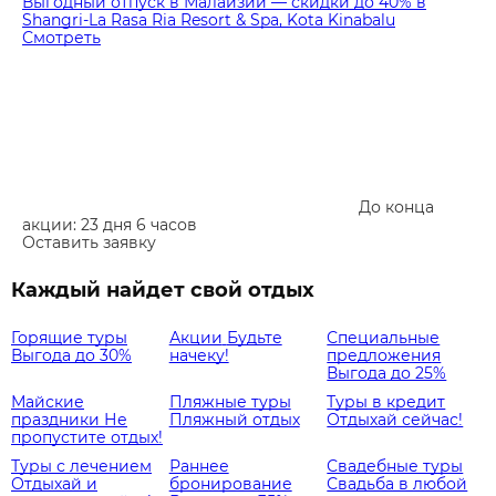
Выгодный отпуск в Малайзии — скидки до 40% в
Shangri-La Rasa Ria Resort & Spa, Kota Kinabalu
Смотреть
До конца
акции: 23 дня 6 часов
Оставить заявку
Каждый найдет свой отдых
Горящие туры
Акции
Будьте
Специальные
Выгода до 30%
начеку!
предложения
Выгода до 25%
Майские
Пляжные туры
Туры в кредит
праздники
Не
Пляжный отдых
Отдыхай сейчас!
пропустите отдых!
Туры с лечением
Раннее
Свадебные туры
Отдыхай и
бронирование
Свадьба в любой