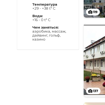
Температура
+29 - +38 t° C
119
Вода:
+16 - 0 t° C
Чем заняться:
аэробика, массаж,
дайвинг, гольф,
казино
137