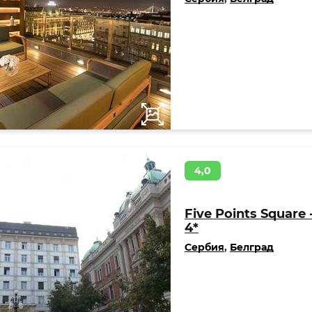
4,0
Five Points Square 
4*
Сербия
,
Белград