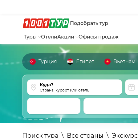
Подобрать тур
Туры
Отели
Акции
Офисы продаж
Турция
Египет
Вьетнам
Страна, курорт или отель
Поиск тура
\
Все страны
\
Экскур