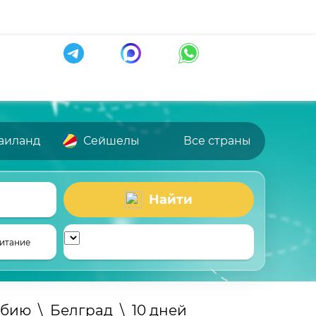
аиланд
Сейшелы
Все страны
Найти
итание
рбию
\
Белград
\
10 дней