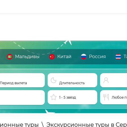
Мальдивы
Китай
Россия
Т
Период вылета
Длительность
1 - 5 звёзд
Любое п
сионные туры
\
Экскурсионные туры в Се