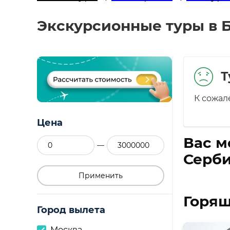
Экскурсионные туры в Б
Т
К сожал
Цена
Вас м
—
Серби
Применить
Горящ
Город вылета
Москва