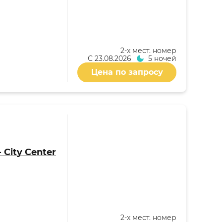
2-x мест. номер
С
23.08.2026
5 ночей
Цена по запросу
- City Center
2-x мест. номер