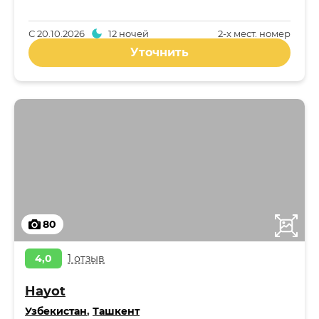
С
20.10.2026
12 ночей
2-x мест. номер
Уточнить
80
4,0
1 отзыв
Hayot
Узбекистан
,
Ташкент