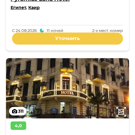
Египет
,
Каир
С
24.08.2026
11 ночей
2-x мест. номер
Уточнить
311
4,0