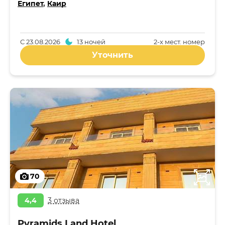
Египет
,
Каир
С
23.08.2026
13 ночей
2-x мест. номер
Уточнить
70
4,4
3 отзыва
Pyramids Land Hotel