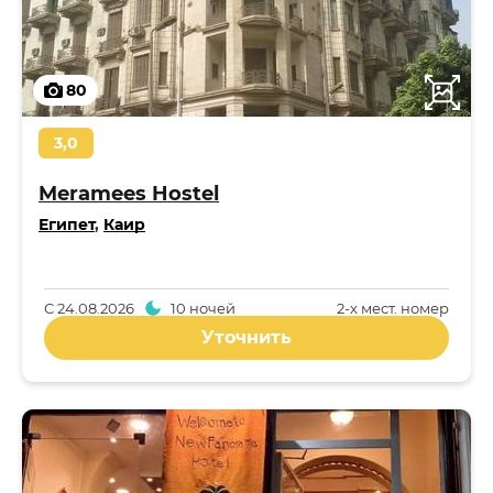
80
3,0
Meramees Hostel
Египет
,
Каир
С
24.08.2026
10 ночей
2-x мест. номер
Уточнить