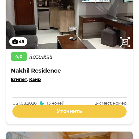
45
4,0
5 отзывов
Nakhil Residence
Египет
,
Каир
С
21.08.2026
13 ночей
2-x мест. номер
Уточнить