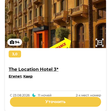
94
3,0
The Location Hotel 3*
Египет
,
Каир
С
23.08.2026
11 ночей
2-x мест. номер
Уточнить