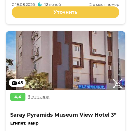
С
19.08.2026
12 ночей
2-x мест. номер
Уточнить
45
4,4
9 отзывов
Saray Pyramids Museum View Hotel 3*
Египет
,
Каир