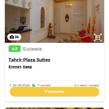
36
4,5
10 отзывов
Tahrir Plaza Suites
Египет
,
Каир
С
24.08.2026
7 ночей
2-x мест. номер
Уточнить