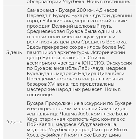
обсерватории Улугбека. Ночь в гостинице.
Самарканд - Бухара 280 км, 4,5 часов
Переезд в Бухару. Бухара - другой древний
город Узбекистана, через который также
проходил Великий шелковый путь.
Средневековая Бухара была одним из
главных политических, культурных и
религиозных центров Среднего Востока.
Здесь прекрасно сохранилось более 140
3 день
памятников архитектуры. Исторический
центр Бухары включен в Список
всемирного наследия ЮНЕСКО. Экскурсия
по Бухаре: ансамбль Ляби-Хауз, медресе
Кукельдаш, медресе Надира Диванбеги.
Посещение торгового квартала крытых
базаров XVI века, где представлены
мастерские народных ремесел. Ночь в
гостинице.
Бухара Продолжение экскурсии по Бухаре
и ее окрестностям: мавзолей Саманидов,
усыпальница Чашма Аюб, комплекс Боло-
Хауз, старинная крепость Арк, комплекс
4 день
Пой-Калян, медресе Абдулазиз-хана,
медресе Улугбека; дворец Ситораи Мохи-
Хоса, суфийский комплекс Бахаутдина