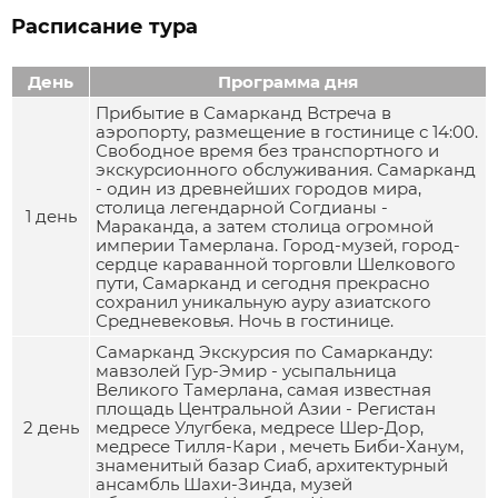
Расписание тура
День
Программа дня
Прибытие в Самарканд Встреча в
аэропорту, размещение в гостинице с 14:00.
Свободное время без транспортного и
экскурсионного обслуживания. Самарканд
- один из древнейших городов мира,
столица легендарной Согдианы -
1 день
Мараканда, а затем столица огромной
империи Тамерлана. Город-музей, город-
сердце караванной торговли Шелкового
пути, Самарканд и сегодня прекрасно
сохранил уникальную ауру азиатского
Средневековья. Ночь в гостинице.
Самарканд Экскурсия по Самарканду:
мавзолей Гур-Эмир - усыпальница
Великого Тамерлана, самая известная
площадь Центральной Азии - Регистан
2 день
медресе Улугбека, медресе Шер-Дор,
медресе Тилля-Кари , мечеть Биби-Ханум,
знаменитый базар Сиаб, архитектурный
ансамбль Шахи-Зинда, музей