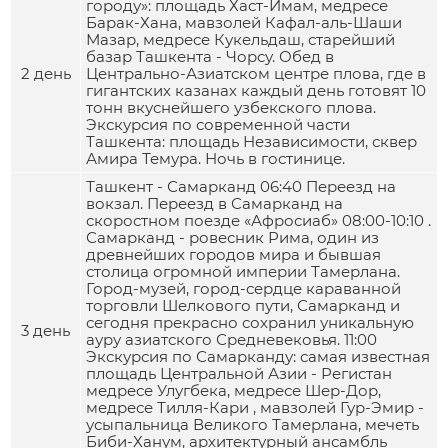
городу»: площадь Хаст-Имам, медресе
Барак-Хана, мавзолей Кафал-аль-Шаши
Мазар, медресе Кукельдаш, старейший
базар Ташкента - Чорсу. Обед в
2 день
Центрально-Азиатском центре плова, где в
гигантских казанах каждый день готовят 10
тонн вкуснейшего узбекского плова.
Экскурсия по современной части
Ташкента: площадь Независимости, сквер
Амира Темура. Ночь в гостинице.
Ташкент - Самарканд 06:40 Переезд на
вокзал. Переезд в Самарканд на
скоростном поезде «Афросиаб» 08:00-10:10 .
Самарканд - ровесник Рима, один из
древнейших городов мира и бывшая
столица огромной империи Тамерлана.
Город-музей, город-сердце караванной
торговли Шелкового пути, Самарканд и
сегодня прекрасно сохранил уникальную
3 день
ауру азиатского Средневековья. 11:00
Экскурсия по Самарканду: самая известная
площадь Центральной Азии - Регистан
медресе Улугбека, медресе Шер-Дор,
медресе Тилля-Кари , мавзолей Гур-Эмир -
усыпальница Великого Тамерлана, мечеть
Биби-Ханум, архитектурный ансамбль