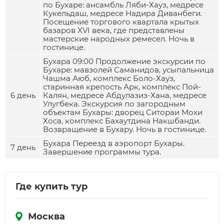
по Бухаре: ансамбль Ляби-Хауз, медресе
Кукельдаш, медресе Надира Диванбеги.
Посещение торгового квартала крытых
базаров XVI века, где представлены
мастерские народных ремесел. Ночь в
гостинице.
Бухара 09:00 Продолжение экскурсии по
Бухаре: мавзолей Саманидов, усыпальница
Чашма Аюб, комплекс Боло-Хауз,
старинная крепость Арк, комплекс Пой-
6 день
Калян, медресе Абдулазиз-Хана, медресе
Улугбека. Экскурсия по загородным
объектам Бухары: дворец Ситораи Мохи
Хоса, комплекс Бахаутдина Накшбанди.
Возвращение в Бухару. Ночь в гостинице.
Бухара Переезд в аэропорт Бухары.
7 день
Завершение программы тура.
Где купить тур
Москва