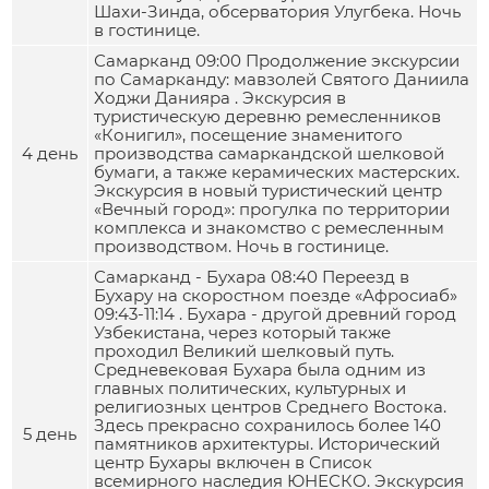
Шахи-Зинда, обсерватория Улугбека. Ночь
в гостинице.
Самарканд 09:00 Продолжение экскурсии
по Самарканду: мавзолей Святого Даниила
Ходжи Данияра . Экскурсия в
туристическую деревню ремесленников
«Конигил», посещение знаменитого
4 день
производства самаркандской шелковой
бумаги, а также керамических мастерских.
Экскурсия в новый туристический центр
«Вечный город»: прогулка по территории
комплекса и знакомство с ремесленным
производством. Ночь в гостинице.
Самарканд - Бухара 08:40 Переезд в
Бухару на скоростном поезде «Афросиаб»
09:43-11:14 . Бухара - другой древний город
Узбекистана, через который также
проходил Великий шелковый путь.
Средневековая Бухара была одним из
главных политических, культурных и
религиозных центров Среднего Востока.
Здесь прекрасно сохранилось более 140
5 день
памятников архитектуры. Исторический
центр Бухары включен в Список
всемирного наследия ЮНЕСКО. Экскурсия