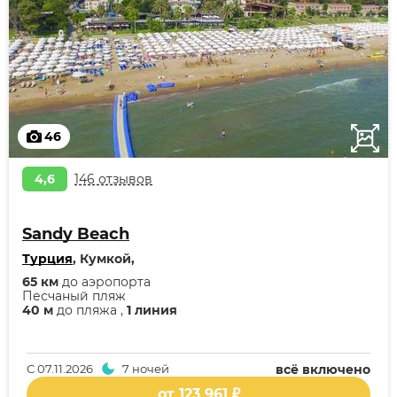
46
4,6
146 отзывов
Sandy Beach
Турция
, Кумкой,
65 км
до аэропорта
Песчаный пляж
40 м
до пляжа ,
1 линия
С
07.11.2026
7 ночей
всё включено
от 123 961 ₽