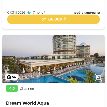
С
03.11.2026
7 ночей
всё включено
от 136 080 ₽
54
4,5
21 отзыв
Dream World Aqua