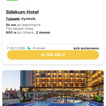
Sidekum Hotel
Турция
, Кумкой,
54 км
до аэропорта
Песчаный пляж
600 м
до пляжа ,
2 линия
С
06.11.2026
8 ночей
всё включено
от 108 434 ₽