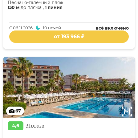
Песчано-галечный пляж
150 м
до пляжа ,
1 линия
С
06.11.2026
10 ночей
всё включено
от 193 966 ₽
67
4,6
31 отзыв