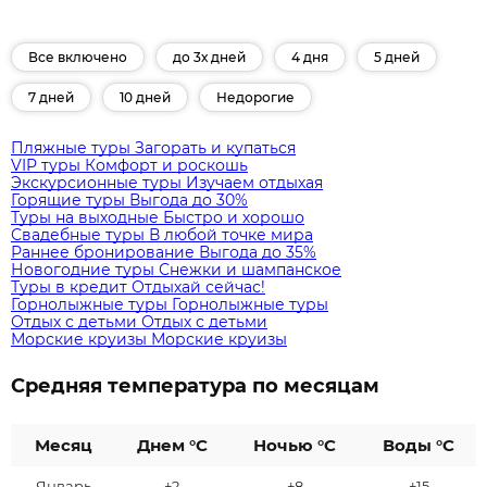
Все включено
до 3х дней
4 дня
5 дней
7 дней
10 дней
Недорогие
Пляжные туры
Загорать и купаться
VIP туры
Комфорт и роскошь
Экскурсионные туры
Изучаем отдыхая
Горящие туры
Выгода до 30%
Туры на выходные
Быстро и хорошо
Свадебные туры
В любой точке мира
Раннее бронирование
Выгода до 35%
Новогодние туры
Снежки и шампанское
Туры в кредит
Отдыхай сейчас!
Горнолыжные туры
Горнолыжные туры
Отдых с детьми
Отдых с детьми
Морские круизы
Морские круизы
Средняя температура по месяцам
Месяц
Днем °C
Ночью °C
Воды °C
Январь
+2
+8
+15