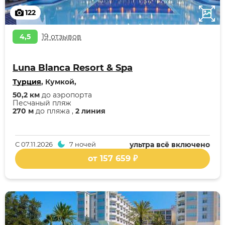
122
4,5
19 отзывов
Luna Blanca Resort & Spa
Турция
, Кумкой,
50,2 км
до аэропорта
Песчаный пляж
270 м
до пляжа ,
2 линия
С
07.11.2026
7 ночей
ультра всё включено
от 157 659 ₽