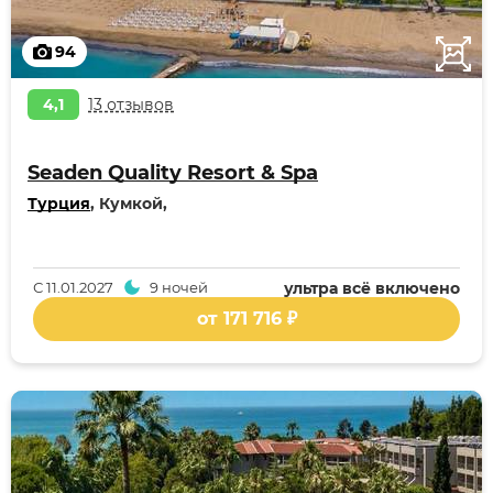
94
4,1
13 отзывов
Seaden Quality Resort & Spa
Турция
, Кумкой,
С
11.01.2027
9 ночей
ультра всё включено
от 171 716 ₽