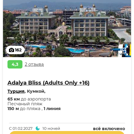
162
4,3
2 отзыва
Adalya Bliss (Adults Only +16)
Турция
, Кумкой,
65 км
до аэропорта
Песчаный пляж
150 м
до пляжа ,
1 линия
С
01.02.2027
10 ночей
всё включено