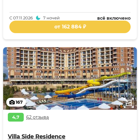
С
07.11.2026
7 ночей
всё включено
от 162 884 ₽
167
4,7
62 отзыва
Villa Side Residence