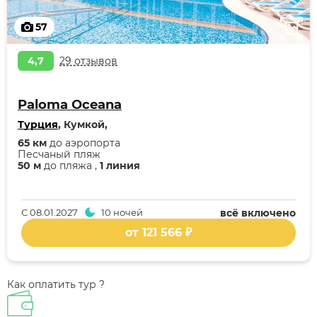
57
4,7
29 отзывов
Paloma Oceana
Турция
, Кумкой,
65 км
до аэропорта
Песчаный пляж
50 м
до пляжа ,
1 линия
С
08.01.2027
10 ночей
всё включено
от 121 566 ₽
Как оплатить тур ?