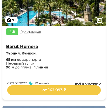
91
4,8
170 отзывов
Barut Hemera
Турция
, Кумкой,
65 км
до аэропорта
Песчаный пляж
90 м
до пляжа ,
1 линия
С
02.02.2027
10 ночей
всё включено
от 162 993 ₽