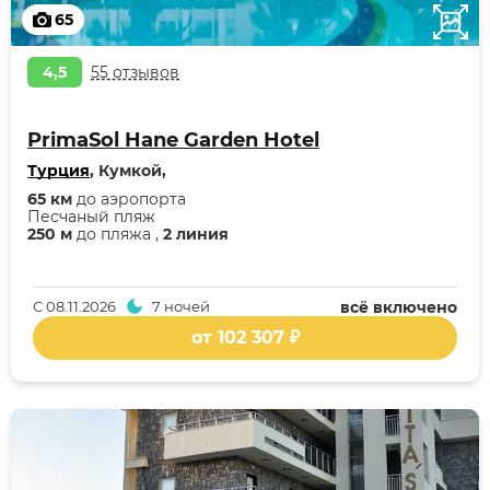
65
4,5
55 отзывов
PrimaSol Hane Garden Hotel
Турция
, Кумкой,
65 км
до аэропорта
Песчаный пляж
250 м
до пляжа ,
2 линия
С
08.11.2026
7 ночей
всё включено
от 102 307 ₽