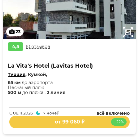
23
4,5
10 отзывов
La Vita's Hotel (Lavitas Hotel)
Турция
, Кумкой,
65 км
до аэропорта
Песчаный пляж
500 м
до пляжа ,
2 линия
С
08.11.2026
7 ночей
всё включено
от 99 060 ₽
- 22%