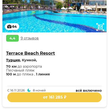
64
4,4
9 отзывов
Terrace Beach Resort
Турция
, Кумкой,
70 км
до аэропорта
Песчаный пляж
100 м
до пляжа ,
1 линия
С
16.11.2026
8 ночей
всё включено
от 161 285 ₽