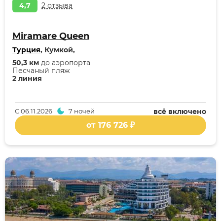
4,7
2 отзыва
Miramare Queen
Турция
, Кумкой,
50,3 км
до аэропорта
Песчаный пляж
2 линия
С
06.11.2026
7 ночей
всё включено
от 176 726 ₽