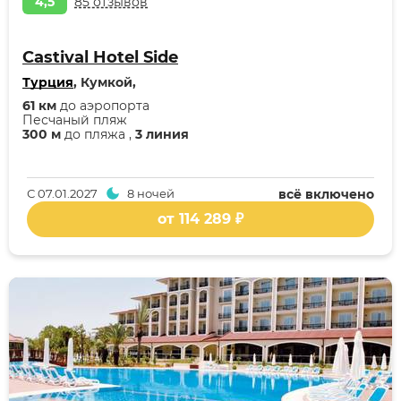
4,5
85 отзывов
Castival Hotel Side
Турция
, Кумкой,
61 км
до аэропорта
Песчаный пляж
300 м
до пляжа ,
3 линия
С
07.01.2027
8 ночей
всё включено
от 114 289 ₽