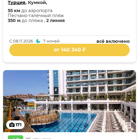
Турция
, Кумкой,
55 км
до аэропорта
Песчано-галечный пляж
350 м
до пляжа ,
2 линия
С
08.11.2026
7 ночей
всё включено
от 140 340 ₽
171