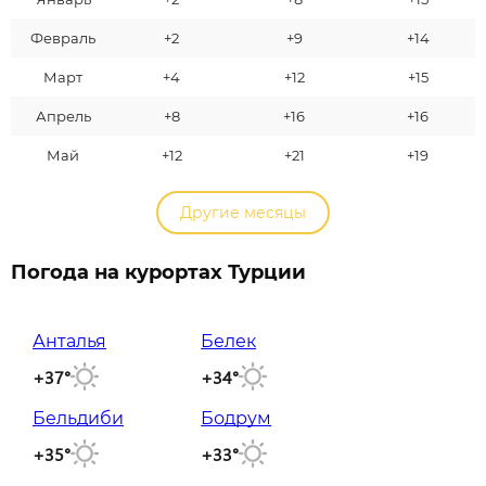
Февраль
+2
+9
+14
Март
+4
+12
+15
Апрель
+8
+16
+16
Май
+12
+21
+19
Другие месяцы
Погода на курортах Турции
Анталья
Белек
+37°
+34°
Бельдиби
Бодрум
+35°
+33°