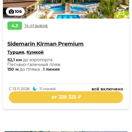
106
4,3
14 отзывов
Sidemarin Kirman Premium
Турция
,
Кумкой
52,1 км
до аэропорта
Песчано-галечный пляж
150 м
до пляжа ,
1 линия
С
13.11.2026
11 ночей
всё включено
от 239 325 ₽