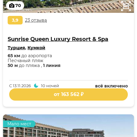
70
3,9
23 отзыва
Sunrise Queen Luxury Resort & Spa
Турция
,
Кумкой
65 км
до аэропорта
Песчаный пляж
50 м
до пляжа ,
1 линия
С
13.11.2026
10 ночей
всё включено
от 163 562 ₽
Мало мест