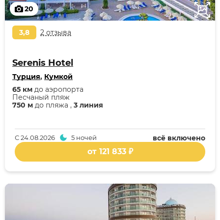
20
3,8
2 отзыва
Serenis Hotel
Турция
,
Кумкой
65 км
до аэропорта
Песчаный пляж
750 м
до пляжа ,
3 линия
С
24.08.2026
5 ночей
всё включено
от 121 833 ₽