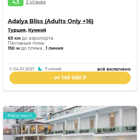
4,3
2 отзыва
Adalya Bliss (Adults Only +16)
Турция
,
Кумкой
65 км
до аэропорта
Песчаный пляж
150 м
до пляжа ,
1 линия
С
04.01.2027
7 ночей
всё включено
от 149 060 ₽
Мало мест