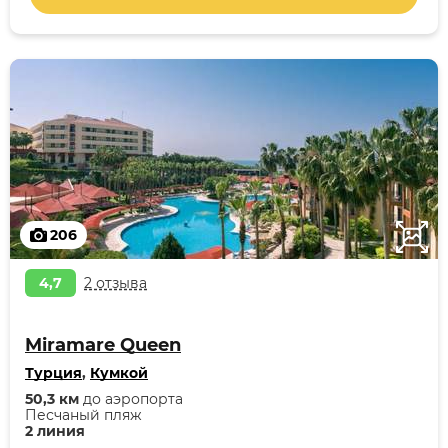
206
4,7
2 отзыва
Miramare Queen
Турция
,
Кумкой
50,3 км
до аэропорта
Песчаный пляж
2 линия