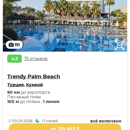
151
4,5
75 отзывов
Trendy Palm Beach
Турция
,
Кумкой
60 км
до аэропорта
Песчаный пляж
100 м
до пляжа ,
1 линия
С
03.09.2026
11 ночей
всё включено
от 219 463 ₽