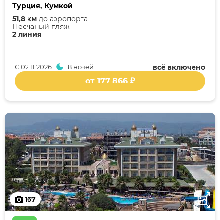
Турция
,
Кумкой
51,8 км
до аэропорта
Песчаный пляж
2 линия
С
02.11.2026
8 ночей
всё включено
от 177 866 ₽
167