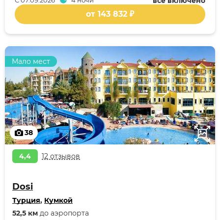
С
07.09.2026
4 ночи
всё включено
от 143 832 ₽
Мало мест
38
4,4
12 отзывов
Dosi
Турция
,
Кумкой
52,5 км
до аэропорта