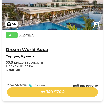
54
4,5
21 отзыв
Dream World Aqua
Турция
,
Кумкой
50,3 км
до аэропорта
Песчаный пляж
3 линия
С
04.09.2026
4 ночи
всё включено
от 140 576 ₽