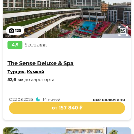
125
4,5
5 отзывов
The Sense Deluxe & Spa
Турция
,
Кумкой
52,6 км
до аэропорта
С
22.08.2026
14 ночей
всё включено
от 157 840 ₽