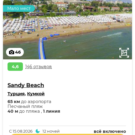
Мало мест
46
4,6
146 отзывов
Sandy Beach
Турция
,
Кумкой
65 км
до аэропорта
Песчаный пляж
40 м
до пляжа ,
1 линия
С
15.08.2026
12 ночей
всё включено