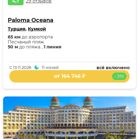
4,7
29 отзывов
Paloma Oceana
Турция
,
Кумкой
65 км
до аэропорта
Песчаный пляж
50 м
до пляжа ,
1 линия
С
13.11.2026
11 ночей
всё включено
от 164 746 ₽
- 31%