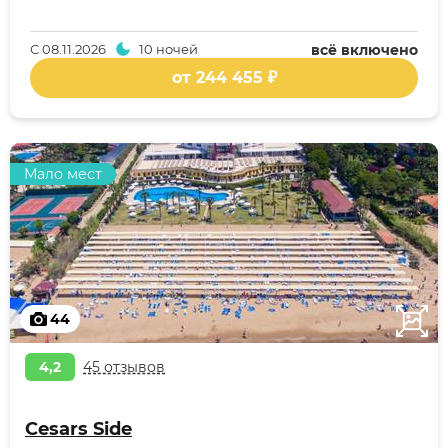
С
08.11.2026
10 ночей
всё включено
от 244 455 ₽
Мало мест
44
4,2
45 отзывов
Cesars Side