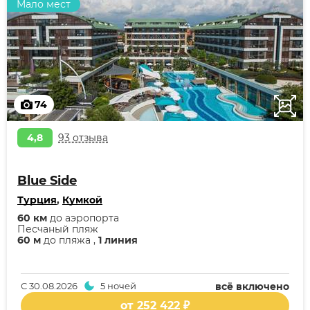
Мало мест
74
4,8
93 отзыва
Blue Side
Турция
,
Кумкой
60 км
до аэропорта
Песчаный пляж
60 м
до пляжа ,
1 линия
С
30.08.2026
5 ночей
всё включено
от 252 422 ₽