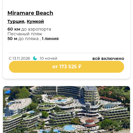
Miramare Beach
Турция
,
Кумкой
60 км
до аэропорта
Песчаный пляж
50 м
до пляжа ,
1 линия
С
13.11.2026
10 ночей
всё включено
от 173 525 ₽