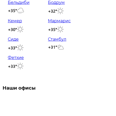
Бельдиби
Бодрум
+35°
+32°
Кемер
Мармарис
+30°
+35°
Сиде
Стамбул
+31°
+33°
Фетхие
+33°
Наши офисы