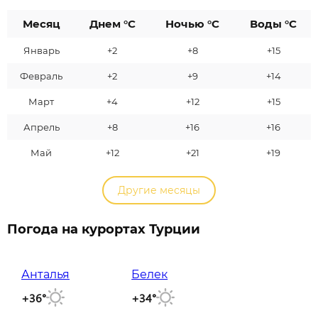
Месяц
Днем °C
Ночью °C
Воды °C
Январь
+2
+8
+15
Февраль
+2
+9
+14
Март
+4
+12
+15
Апрель
+8
+16
+16
Май
+12
+21
+19
Другие месяцы
Погода на курортах Турции
Анталья
Белек
+36°
+34°