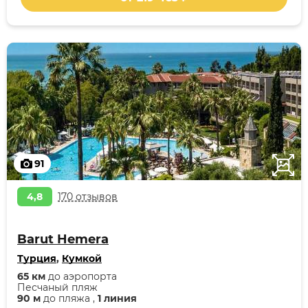
91
4,8
170 отзывов
Barut Hemera
Турция
,
Кумкой
65 км
до аэропорта
Песчаный пляж
90 м
до пляжа ,
1 линия