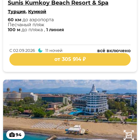
Sunis Kumkoy Beach Resort & Spa
Турция
,
Кумкой
60 км
до аэропорта
Песчаный пляж
100 м
до пляжа ,
1 линия
С
02.09.2026
11 ночей
всё включено
от 305 914 ₽
94