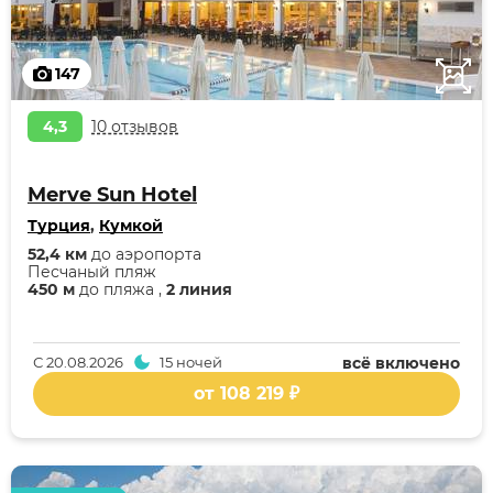
147
4,3
10 отзывов
Merve Sun Hotel
Турция
,
Кумкой
52,4 км
до аэропорта
Песчаный пляж
450 м
до пляжа ,
2 линия
С
20.08.2026
15 ночей
всё включено
от 108 219 ₽