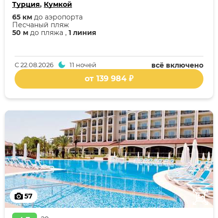
Турция
,
Кумкой
65 км
до аэропорта
Песчаный пляж
50 м
до пляжа ,
1 линия
С
22.08.2026
11 ночей
всё включено
от 139 984 ₽
57