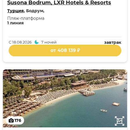
Susona Bodrum, LXR Hotels & Resorts
Турция
, Бодрум,
Пляж-платформа
1 линия
С
18.08.2026
7 ночей
завтрак
от 408 139 ₽
176