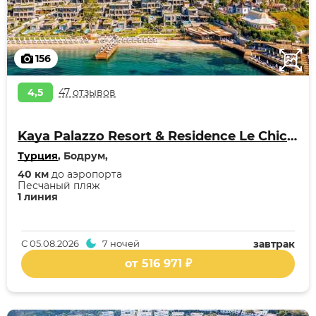
156
4,5
47 отзывов
Kaya Palazzo Resort & Residence Le Chic Bodrum
Турция
, Бодрум,
40 км
до аэропорта
Песчаный пляж
1 линия
С
05.08.2026
7 ночей
завтрак
от 516 971 ₽