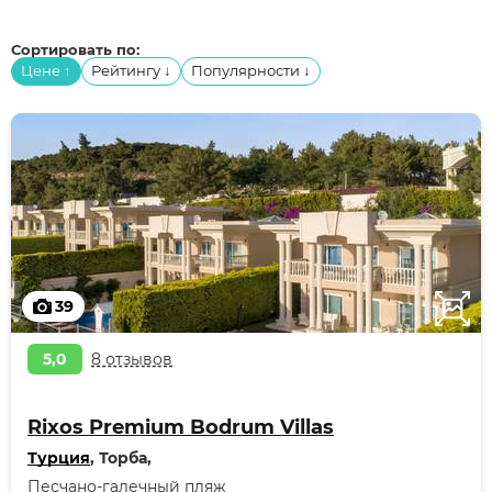
Сортировать по:
Цене
Рейтингу
Популярности
↑
↓
↓
39
5,0
8 отзывов
Rixos Premium Bodrum Villas
Турция
, Торба,
Песчано-галечный пляж