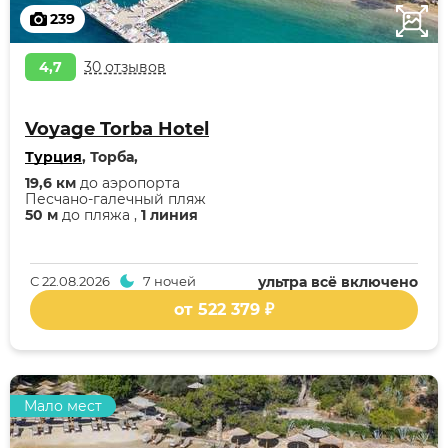
239
4,7
30 отзывов
Voyage Torba Hotel
Турция
, Торба,
19,6 км
до аэропорта
Песчано-галечный пляж
50 м
до пляжа ,
1 линия
С
22.08.2026
7 ночей
ультра всё включено
от 522 379 ₽
Мало мест