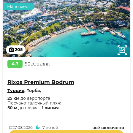
Мало мест
205
4,7
90 отзывов
Rixos Premium Bodrum
Турция
, Торба,
25 км
до аэропорта
Песчано-галечный пляж
50 м
до пляжа ,
1 линия
С
27.08.2026
7 ночей
всё включено