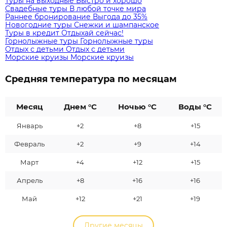
Туры на выходные
Быстро и хорошо
Свадебные туры
В любой точке мира
Раннее бронирование
Выгода до 35%
Новогодние туры
Снежки и шампанское
Туры в кредит
Отдыхай сейчас!
Горнолыжные туры
Горнолыжные туры
Отдых с детьми
Отдых с детьми
Морские круизы
Морские круизы
Средняя температура по месяцам
Месяц
Днем °C
Ночью °C
Воды °C
Январь
+2
+8
+15
Февраль
+2
+9
+14
Март
+4
+12
+15
Апрель
+8
+16
+16
Май
+12
+21
+19
Другие месяцы