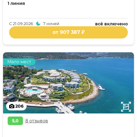
1 линия
С
21.09.2026
7 ночей
всё включено
от 907 387 ₽
Мало мест
206
5,0
8 отзывов