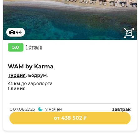
44
5,0
1 отзыв
WAM by Karma
Турция
, Бодрум,
41 км
до аэропорта
1 линия
С
07.08.2026
7 ночей
завтрак
от 438 502 ₽