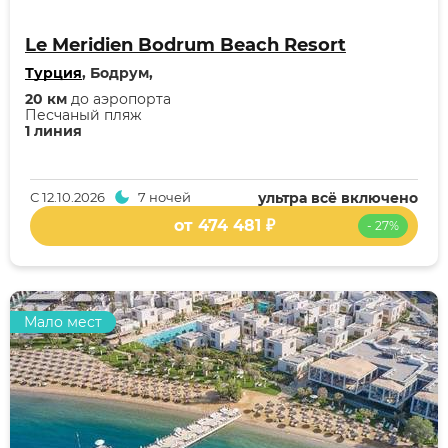
Le Meridien Bodrum Beach Resort
Турция
, Бодрум,
20 км
до аэропорта
Песчаный пляж
1 линия
С
12.10.2026
7 ночей
ультра всё включено
от 474 481 ₽
- 27%
Мало мест