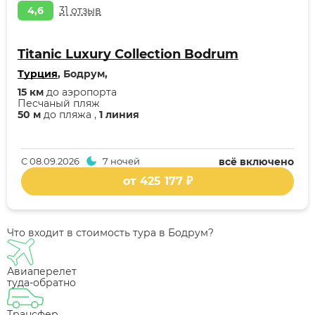
4,6
31 отзыв
Titanic Luxury Collection Bodrum
Турция
, Бодрум,
15 км
до аэропорта
Песчаный пляж
50 м
до пляжа ,
1 линия
С
08.09.2026
7 ночей
всё включено
от 425 177 ₽
Что входит в стоимость тура в Бодрум?
Авиаперелет
туда-обратно
Трансфер