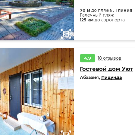
70 м
до пляжа ,
1 линия
Галечный пляж
125 км
до аэропорта
4,9
18 отзывов
Гостевой дом Уют
Абхазия,
Пицунда