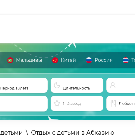
Мальдивы
Китай
Россия
Т
Период вылета
Длительность
1 - 5 звёзд
Любое п
 детьми
\
Отдых с детьми в Абхазию