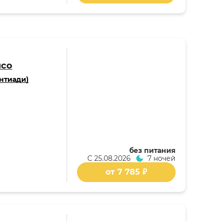
псо
нтиади)
без питания
С
25.08.2026
7 ночей
от 7 785 ₽