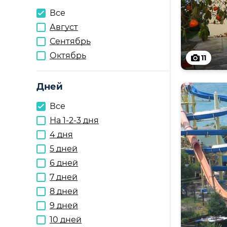
Все
Август
Сентябрь
Октябрь
11
Дней
Все
На 1-2-3 дня
4 дня
5 дней
6 дней
7 дней
8 дней
9 дней
10 дней