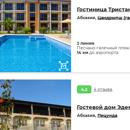
Гостиница Триста
Абхазия,
Цандрыпш (га
2 линия
Песчано-галечный пляж
14 км
до аэропорта
4,2
4 отзыва
Гостевой дом Эде
Абхазия,
Пицунда