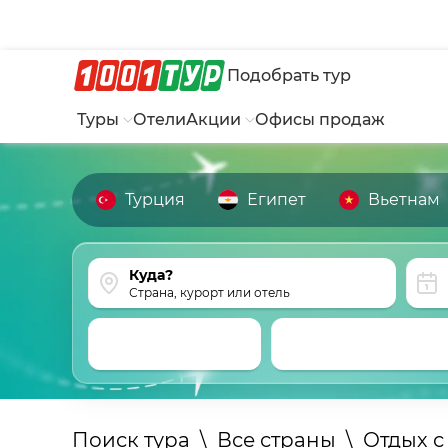
Подобрать тур
Туры
Отели
Акции
Офисы продаж
Турция
Египет
Вьетнам
Страна, курорт или отель
Поиск тура
\
Все страны
\
Отдых с