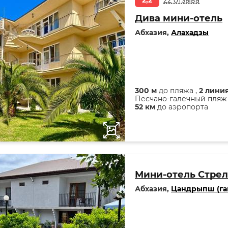
2,2
22 отзыва
Дива мини-отель
Абхазия,
Алахадзы
300 м
до пляжа ,
2 лини
Песчано-галечный пляж
52 км
до аэропорта
Мини-отель Стре
Абхазия,
Цандрыпш (га