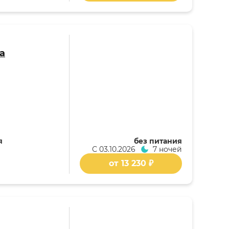
а
я
без питания
С
03.10.2026
7 ночей
от 13 230 ₽