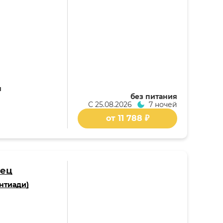
я
без питания
С
25.08.2026
7 ночей
от 11 788 ₽
лец
нтиади)