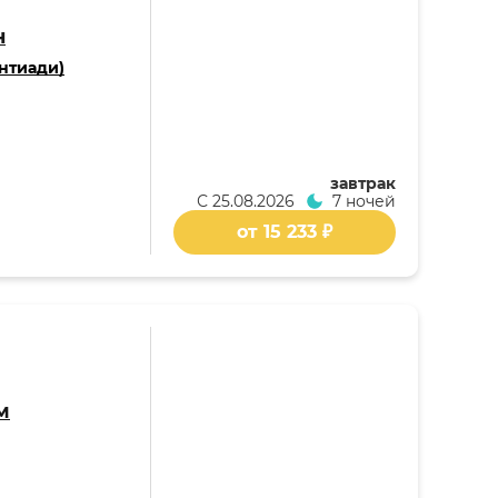
н
нтиади)
завтрак
С
25.08.2026
7 ночей
от 15 233 ₽
м