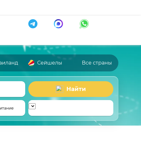
аиланд
Сейшелы
Все страны
Найти
итание