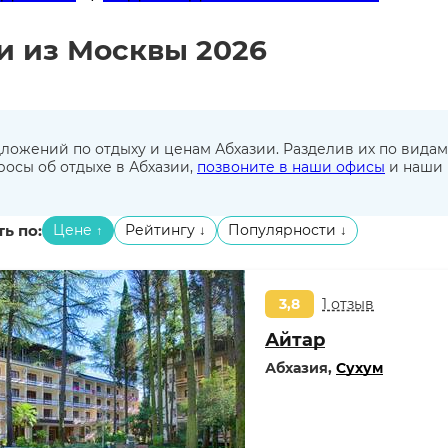
и из Москвы 2026
ложений по отдыху и ценам Абхазии. Разделив их по видам
просы об отдыхе в Абхазии,
позвоните в наши офисы
и наши 
ь по:
Цене
Рейтингу
Популярности
↑
↓
↓
3,8
1 отзыв
Айтар
Абхазия,
Сухум