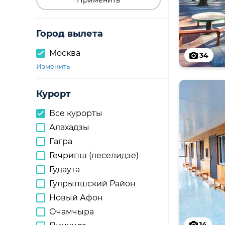
Применить
Город вылета
Москва
34
Изменить
Курорт
Все курорты
Алахадзы
Гагра
Гечрипш (леселидзе)
Гудаута
Гулрыпшский Район
Новый Афон
Очамчыра
14