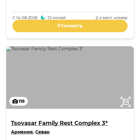
С
14.08.2026
12 ночей
2-x мест. номер
Уточнить
119
Tsovasar Family Rest Complex 3*
Армения
,
Севан