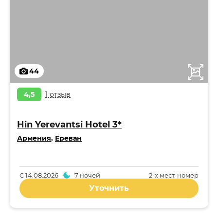
44
4,5
1 отзыв
Hin Yerevantsi Hotel 3*
Армения
,
Ереван
С
14.08.2026
7 ночей
2-x мест. номер
Уточнить