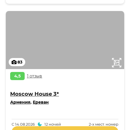
83
4,5
1 отзыв
Moscow House 3*
Армения
,
Ереван
С
14.08.2026
12 ночей
2-x мест. номер