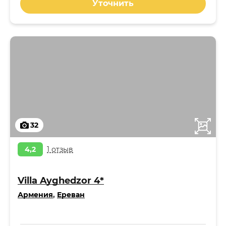
Уточнить
32
4,2
1 отзыв
Villa Ayghedzor 4*
Армения
,
Ереван