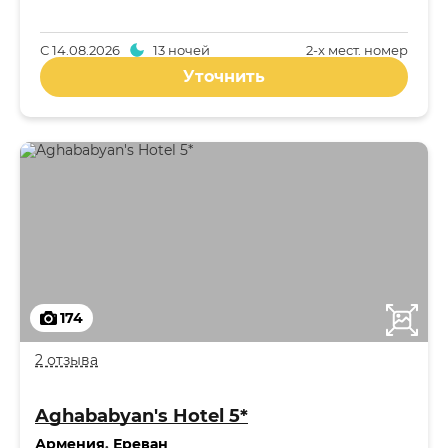
С
14.08.2026
13 ночей
2-x мест. номер
Уточнить
174
2 отзыва
Aghababyan's Hotel 5*
Армения
,
Ереван