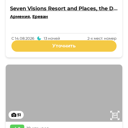
Seven Visions Resort and Places, the Dvin 5*
Армения
,
Ереван
С
14.08.2026
13 ночей
2-x мест. номер
Уточнить
51