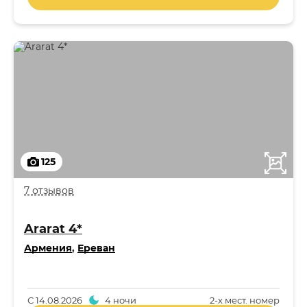
125
7 отзывов
Ararat 4*
Армения
,
Ереван
С
14.08.2026
4 ночи
2-x мест. номер