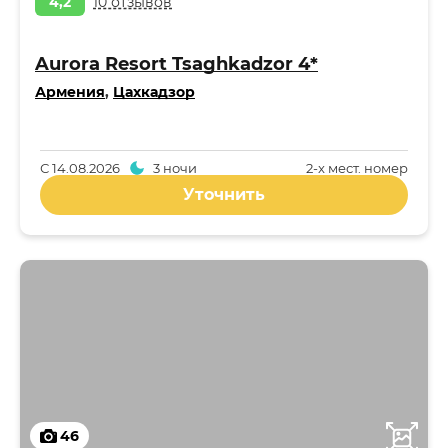
4,2
10 отзывов
Aurora Resort Tsaghkadzor 4*
Армения
,
Цахкадзор
С
14.08.2026
3 ночи
2-x мест. номер
Уточнить
46