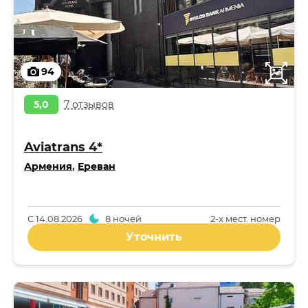
94
5,0
7 отзывов
Aviatrans 4*
Армения
,
Ереван
С
14.08.2026
8 ночей
2-x мест. номер
Уточнить