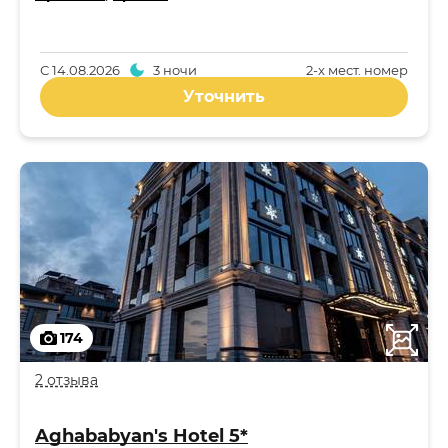
С
14.08.2026
3 ночи
2-x мест. номер
Уточнить
174
2 отзыва
Aghababyan's Hotel 5*