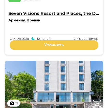
Seven Visions Resort and Places, the Dvin 5*
Армения
,
Ереван
С
14.08.2026
12 ночей
2-x мест. номер
Уточнить
51