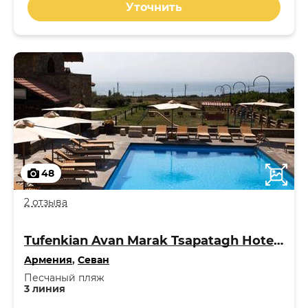
Уточнить
48
2 отзыва
Tufenkian Avan Marak Tsapatagh Hotel 4*
Армения
,
Севан
Песчаный пляж
3 линия