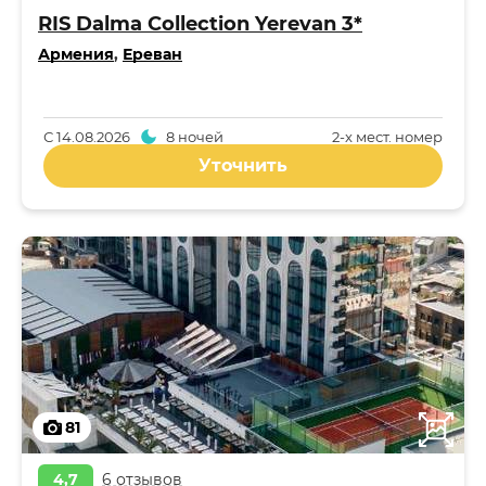
RIS Dalma Collection Yerevan 3*
Армения
,
Ереван
С
14.08.2026
8 ночей
2-x мест. номер
Уточнить
81
4,7
6 отзывов