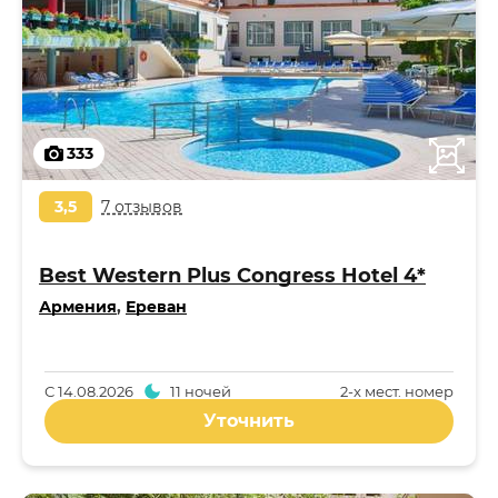
333
3,5
7 отзывов
Best Western Plus Congress Hotel 4*
Армения
,
Ереван
С
14.08.2026
11 ночей
2-x мест. номер
Уточнить