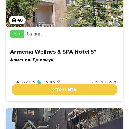
48
5,0
1 отзыв
Armenia Wellnes & SPA Hotel 5*
Армения
,
Джермук
С
14.08.2026
13 ночей
2-x мест. номер
Уточнить