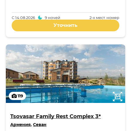
С
14.08.2026
9 ночей
2-x мест. номер
Уточнить
119
Tsovasar Family Rest Complex 3*
Армения
,
Севан