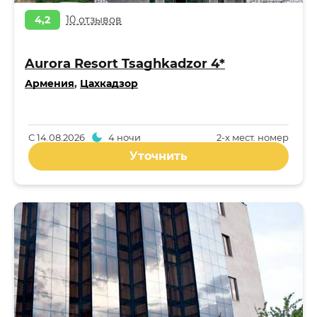
4,2
10 отзывов
Aurora Resort Tsaghkadzor 4*
Армения
,
Цахкадзор
С
14.08.2026
4 ночи
2-x мест. номер
Уточнить