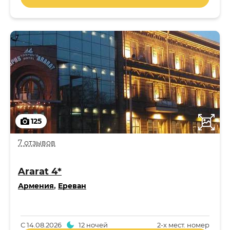
125
7 отзывов
Ararat 4*
Армения
,
Ереван
С
14.08.2026
12 ночей
2-x мест. номер