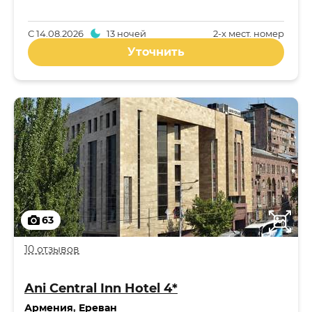
С
14.08.2026
13 ночей
2-x мест. номер
Уточнить
63
10 отзывов
Ani Central Inn Hotel 4*
Армения
,
Ереван