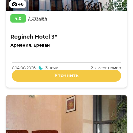
46
4,0
3 отзыва
Regineh Hotel 3*
Армения
,
Ереван
С
14.08.2026
3 ночи
2-x мест. номер
Уточнить