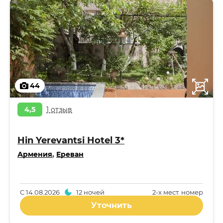
44
4,5
1 отзыв
Hin Yerevantsi Hotel 3*
Армения
,
Ереван
С
14.08.2026
12 ночей
2-x мест. номер
Уточнить