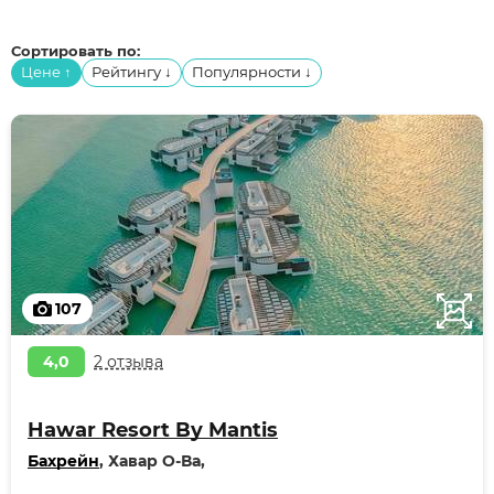
Сортировать по:
Цене
Рейтингу
Популярности
↑
↓
↓
107
4,0
2 отзыва
Hawar Resort By Mantis
Бахрейн
, Хавар О-Ва,