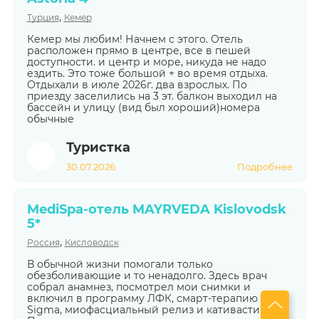
,
Турция
Кемер
Кемер мы любим! Начнем с этого. Отель
расположен прямо в центре, все в пешей
доступности. и центр и море, никуда не надо
ездить. Это тоже большой + во время отдыха.
Отдыхали в июле 2026г. два взрослых. По
приезду заселились на 3 эт. балкон выходил на
бассейн и улицу (вид был хороший)номера
обычные
Туристка
30.07.2026
Подробнее
MediSpa-отель MAYRVEDA Kislovodsk
5*
,
Россия
Кисловодск
В обычной жизни помогали только
обезболивающие и то ненадолго. Здесь врач
собрал анамнез, посмотрел мои снимки и
включил в программу ЛФК, смарт-терапию
Sigma, миофасциальный релиз и кативасти.