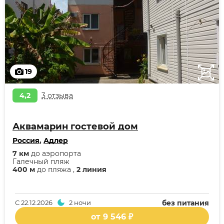
19
4,2
3 отзыва
Аквамарин гостевой дом
Россия
,
Адлер
7 км
до аэропорта
Галечный пляж
400 м
до пляжа ,
2 линия
С
22.12.2026
2 ночи
без питания
от 9 546 ₽