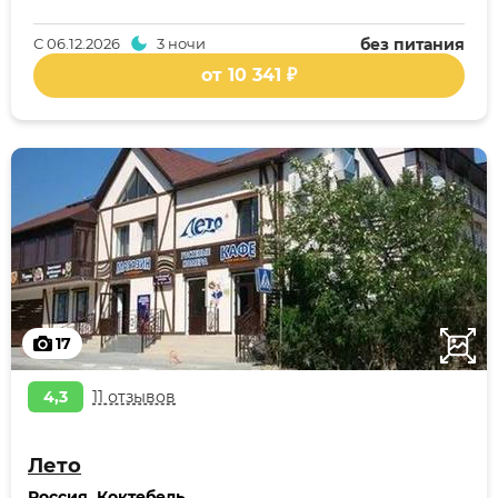
С
06.12.2026
3 ночи
без питания
от 10 341 ₽
17
4,3
11 отзывов
Лето
Россия
,
Коктебель