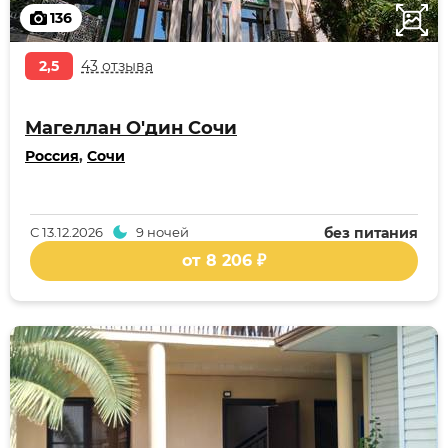
136
2,5
43 отзыва
Магеллан О'дин Сочи
Россия
,
Сочи
С
13.12.2026
9 ночей
без питания
от 8 206 ₽