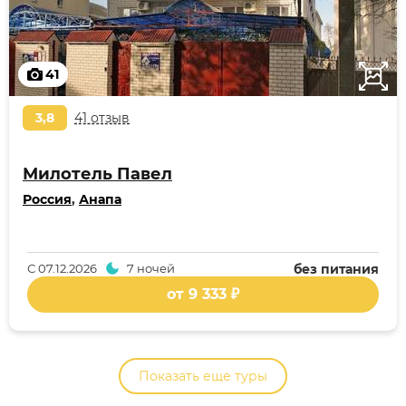
41
3,8
41 отзыв
Милотель Павел
Россия
,
Анапа
С
07.12.2026
7 ночей
без питания
от 9 333 ₽
Показать еще туры