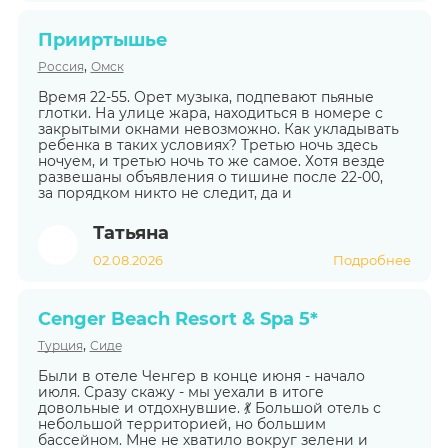
Прииртышье
,
Россия
Омск
Время 22-55. Орет музыка, подпевают пьяные
глотки. На улице жара, находиться в номере с
закрытыми окнами невозможно. Как укладывать
ребенка в таких условиях? Третью ночь здесь
ночуем, и третью ночь то же самое. Хотя везде
развешаны объявления о тишине после 22-00,
за порядком никто не следит, да и
Татьяна
02.08.2026
Подробнее
Cenger Beach Resort & Spa 5*
,
Турция
Сиде
Были в отеле Ченгер в конце июня - начало
июля. Сразу скажу - мы уехали в итоге
довольные и отдохнувшие. 💃 Большой отель с
небольшой территорией, но большим
бассейном. Мне не хватило вокруг зелени и