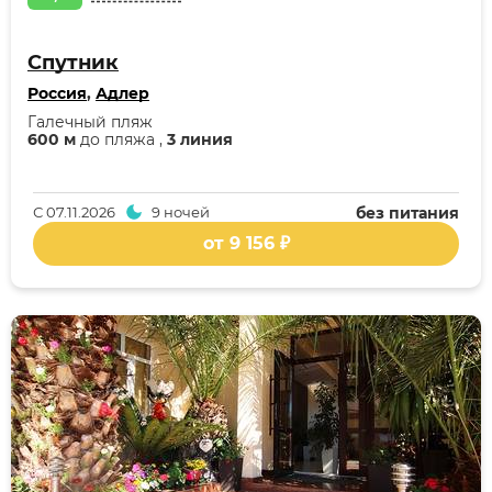
Спутник
Россия
,
Адлер
Галечный пляж
600 м
до пляжа ,
3 линия
С
07.11.2026
9 ночей
без питания
от 9 156 ₽