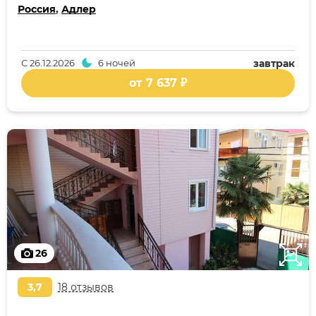
Россия
,
Адлер
С
26.12.2026
6 ночей
завтрак
от 7 637 ₽
26
3,7
18 отзывов