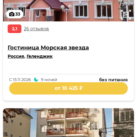
33
2,1
26 отзывов
Гостиница Морская звезда
Россия
,
Геленджик
С
15.11.2026
9 ночей
без питания
от 10 425 ₽