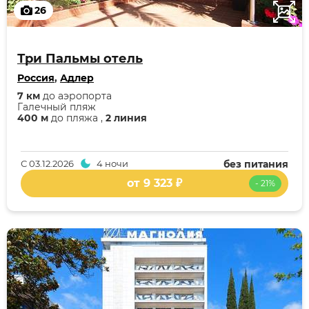
26
Три Пальмы отель
Россия
,
Адлер
7 км
до аэропорта
Галечный пляж
400 м
до пляжа ,
2 линия
С
03.12.2026
4 ночи
без питания
от 9 323 ₽
- 21%