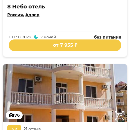
8 Небо отель
Россия
,
Адлер
С
07.12.2026
7 ночей
без питания
от 7 955 ₽
76
3,2
21 отзыв