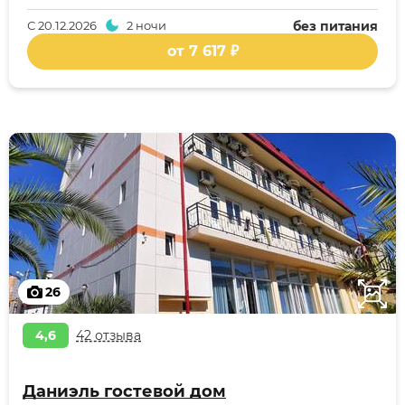
С
20.12.2026
2 ночи
без питания
от 7 617 ₽
26
4,6
42 отзыва
Даниэль гостевой дом