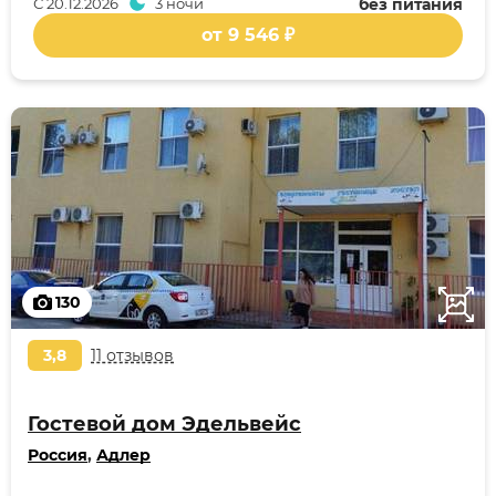
С
20.12.2026
3 ночи
без питания
от 9 546 ₽
130
3,8
11 отзывов
Гостевой дом Эдельвейс
Россия
,
Адлер