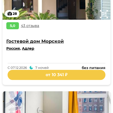
28
5,0
43 отзыва
Гостевой дом Морской
Россия
,
Адлер
С
07.12.2026
7 ночей
без питания
от 10 341 ₽