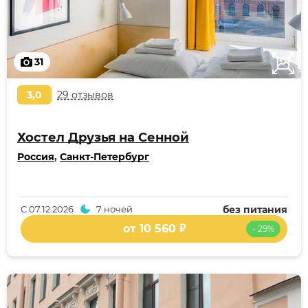
31
3,0
29 отзывов
Хостел Друзья на Сенной
Россия
,
Санкт-Петербург
С
07.12.2026
7 ночей
без питания
от 10 560 ₽
- 29%