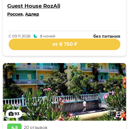
Guest House RozAli
Россия
,
Адлер
С
09.11.2026
8 ночей
без питания
от 8 750 ₽
93
4,5
20 отзывов