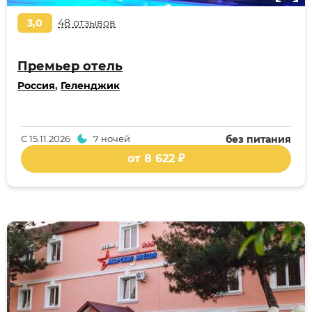
3,0
48 отзывов
Премьер отель
Россия
,
Геленджик
С
15.11.2026
7 ночей
без питания
от 8 622 ₽