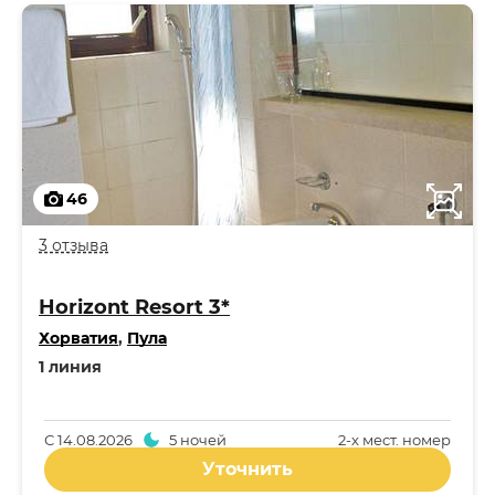
46
3 отзыва
Horizont Resort 3*
Хорватия
,
Пула
1 линия
С
14.08.2026
5 ночей
2-x мест. номер
Уточнить