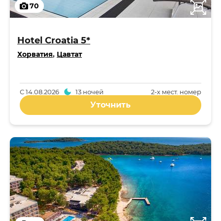
70
Hotel Croatia 5*
Хорватия
,
Цавтат
С
14.08.2026
13 ночей
2-x мест. номер
Уточнить