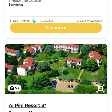
Пляж-платформа
1 линия
С
14.08.2026
10 ночей
2-x мест. номер
Уточнить
53
Ai Pini Resort 3*