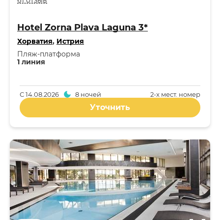
61 отзыв
Hotel Zorna Plava Laguna 3*
Хорватия
,
Истрия
Пляж-платформа
1 линия
С
14.08.2026
8 ночей
2-x мест. номер
Уточнить