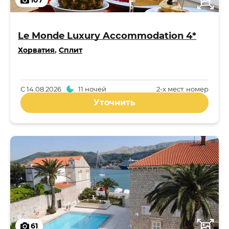
107
Le Monde Luxury Accommodation 4*
Хорватия
,
Сплит
С
14.08.2026
11 ночей
2-x мест. номер
Уточнить
61