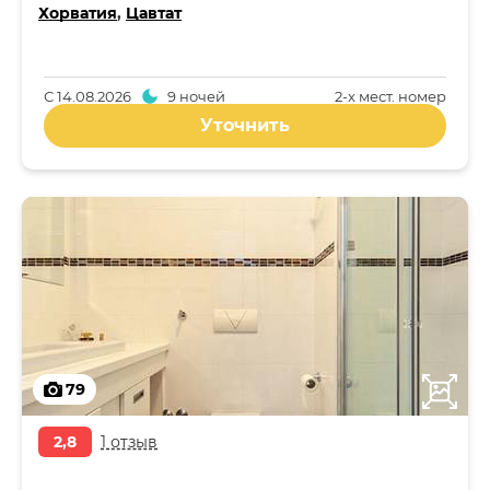
Хорватия
,
Цавтат
С
14.08.2026
9 ночей
2-x мест. номер
Уточнить
79
2,8
1 отзыв