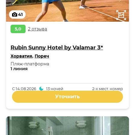
41
5,0
2 отзыва
Rubin Sunny Hotel by Valamar 3*
Хорватия
,
Пореч
Пляж-платформа
1 линия
С
14.08.2026
13 ночей
2-x мест. номер
Уточнить