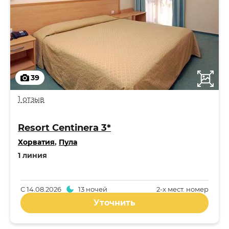
39
1 отзыв
Resort Centinera 3*
Хорватия
,
Пула
1 линия
С
14.08.2026
13 ночей
2-x мест. номер
Уточнить