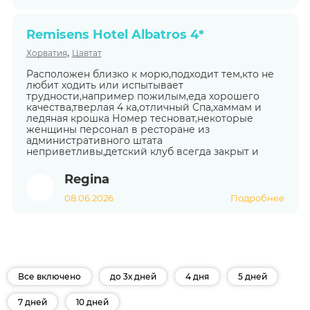
Remisens Hotel Albatros 4*
,
Хорватия
Цавтат
Расположен близко к морю,подходит тем,кто не
любит ходить или испытывает
трудности,например пожилым,еда хорошего
качества,тверлая 4 ка,отличный Спа,хаммам и
ледяная крошка Номер тесноват,некоторые
женщины персонал в ресторане из
административного штата
неприветливы,детский клуб всегда закрыт и
Regina
08.06.2026
Подробнее
Все включено
до 3х дней
4 дня
5 дней
7 дней
10 дней