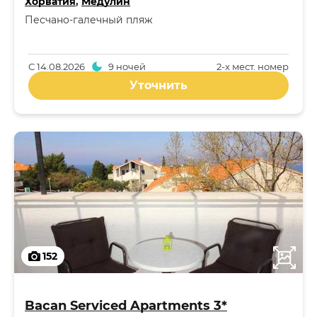
Хорватия
,
Медулин
Песчано-галечный пляж
С
14.08.2026
9 ночей
2-x мест. номер
Уточнить
152
Bacan Serviced Apartments 3*