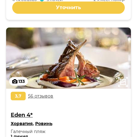
Уточнить
133
3,7
56 отзывов
Eden 4*
Хорватия
,
Ровинь
Галечный пляж
1 линия