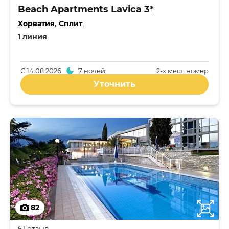
Beach Apartments Lavica 3*
Хорватия
,
Сплит
1 линия
С
14.08.2026
7 ночей
2-x мест. номер
Уточнить
82