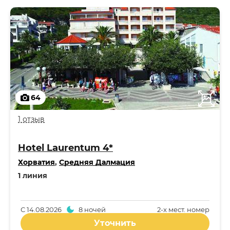
64
1 отзыв
Hotel Laurentum 4*
Хорватия
,
Средняя Далмация
1 линия
С
14.08.2026
8 ночей
2-x мест. номер
Уточнить