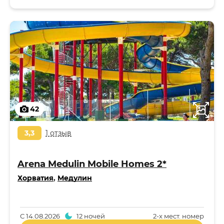
42
3,3
1 отзыв
Arena Medulin Mobile Homes 2*
Хорватия
,
Медулин
С
14.08.2026
12 ночей
2-x мест. номер