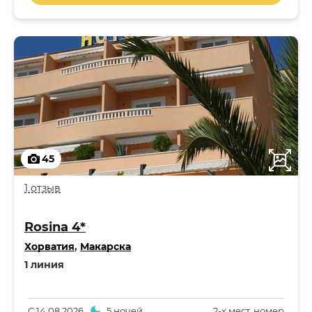
45
1 отзыв
Rosina 4*
Хорватия
,
Макарска
1 линия
С
14.08.2026
5 ночей
2-x мест. номер