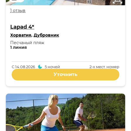
1 отзыв
Lapad 4*
Хорватия
,
Дубровник
Песчаный пляж
1 линия
С
14.08.2026
5 ночей
2-x мест. номер
Уточнить