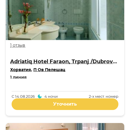
1 отзыв
Adriatiq Hotel Faraon, Trpanj /Dubrovnik-Neretva County 3*
Хорватия
,
П Ов Пелешац
1 линия
С
14.08.2026
4 ночи
2-x мест. номер
Уточнить