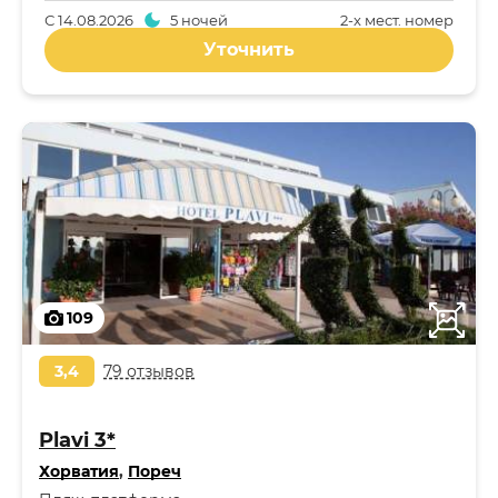
С
14.08.2026
5 ночей
2-x мест. номер
Уточнить
109
3,4
79 отзывов
Plavi 3*
Хорватия
,
Пореч