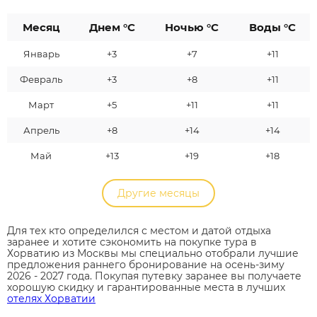
Месяц
Днем °C
Ночью °C
Воды °C
Январь
+3
+7
+11
Февраль
+3
+8
+11
Март
+5
+11
+11
Апрель
+8
+14
+14
Май
+13
+19
+18
Другие месяцы
Для тех кто определился с местом и датой отдыха
заранее и хотите сэкономить на покупке тура в
Хорватию из Москвы мы специально отобрали лучшие
предложения раннего бронирование на осень-зиму
2026 - 2027 года. Покупая путевку заранее вы получаете
хорошую скидку и гарантированные места в лучших
отелях Хорватии