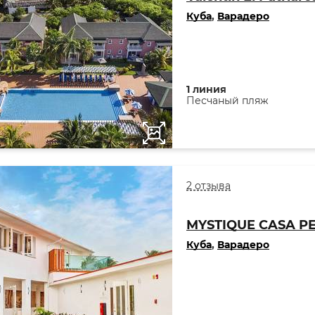
Куба
,
Варадеро
1 линия
Песчаный пляж
2 отзыва
MYSTIQUE CASA PE
Куба
,
Варадеро