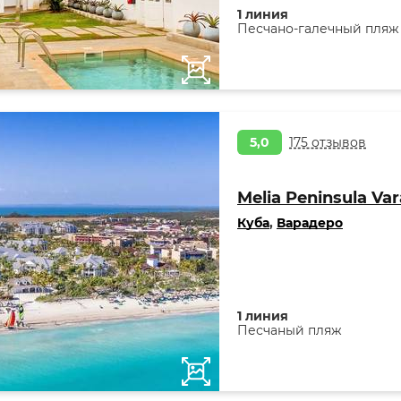
1 линия
Песчано-галечный пляж
5,0
175 отзывов
Melia Peninsula Var
Куба
,
Варадеро
1 линия
Песчаный пляж