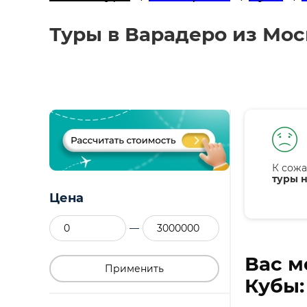
Туры в Варадеро из Мос
К сожа
туры н
Цена
—
Вас м
Применить
Кубы: