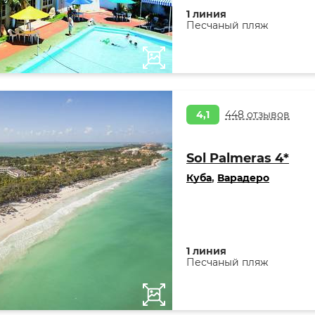
1 линия
Песчаный пляж
4,1
448 отзывов
Sol Palmeras 4*
Куба
,
Варадеро
1 линия
Песчаный пляж