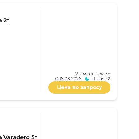
a 2*
2-x мест. номер
С
16.08.2026
11 ночей
Цена по запросу
ca Varadero 5*