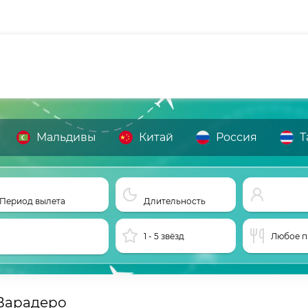
Мальдивы
Китай
Россия
Т
Период вылета
Длительность
1 - 5 звёзд
Любое п
Варадеро