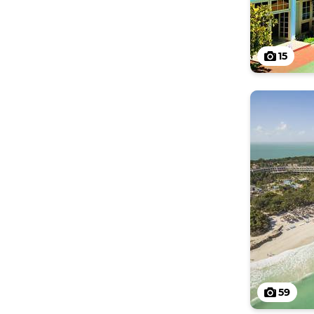
15
59