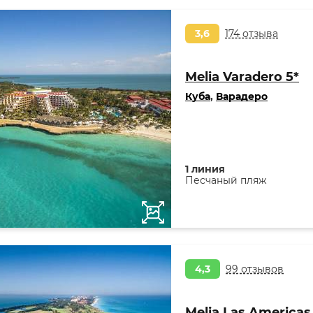
3,6
174 отзыва
Melia Varadero 5*
Куба
,
Варадеро
1 линия
Песчаный пляж
4,3
99 отзывов
Melia Las Americas