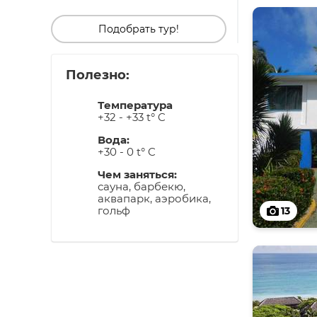
Подобрать тур!
Полезно:
Температура
+32 - +33 t° C
Вода:
+30 - 0 t° C
Чем заняться:
сауна, барбекю,
аквапарк, аэробика,
гольф
13