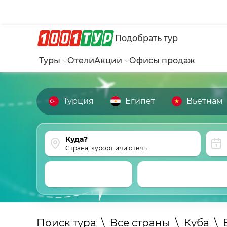
Подобрать тур
Туры
Отели
Акции
Офисы продаж
Турция
Египет
Вьетнам
Страна, курорт или отель
Поиск тура
\
Все страны
\
Куба
\