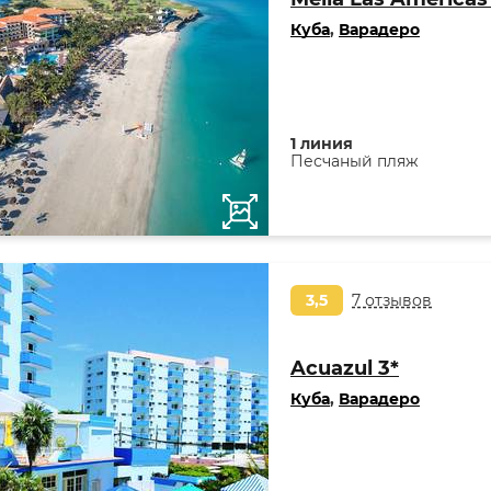
Куба
,
Варадеро
1 линия
Песчаный пляж
3,5
7 отзывов
Acuazul 3*
Куба
,
Варадеро