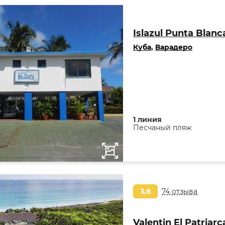
Islazul Punta Blanc
Куба
,
Варадеро
1 линия
Песчаный пляж
3,8
74 отзыва
Valentin El Patriar