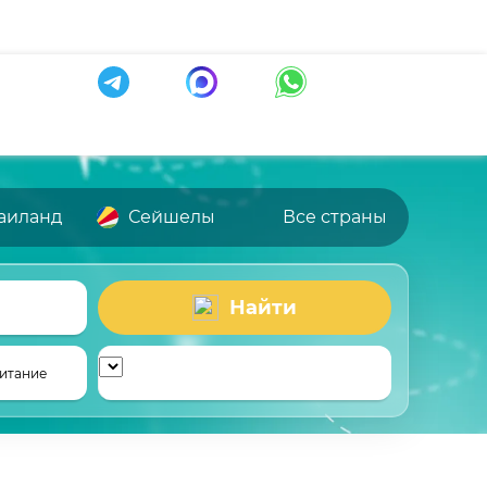
аиланд
Сейшелы
Все страны
Найти
итание