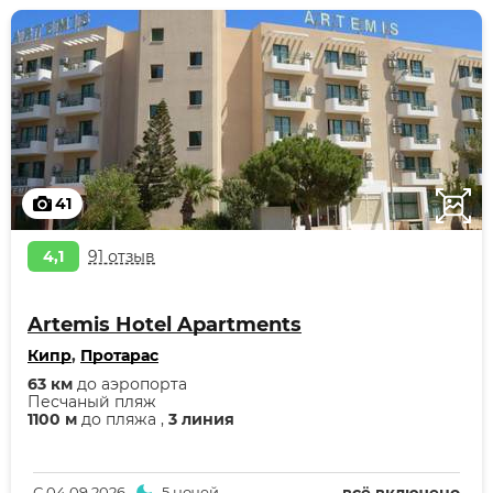
41
4,1
91 отзыв
Artemis Hotel Apartments
Кипр
,
Протарас
63 км
до аэропорта
Песчаный пляж
1100 м
до пляжа ,
3 линия
С
04.09.2026
5 ночей