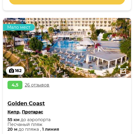
Мало мест
162
4,5
26 отзывов
Golden Coast
Кипр
,
Протарас
55 км
до аэропорта
Песчаный пляж
20 м
до пляжа ,
1 линия