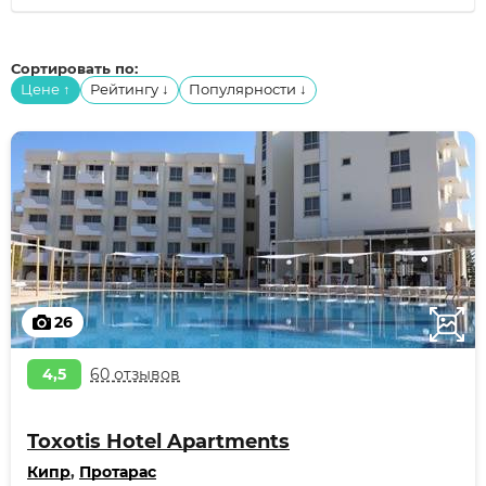
Сортировать по:
Цене
Рейтингу
Популярности
↑
↓
↓
26
4,5
60 отзывов
Toxotis Hotel Apartments
Кипр
,
Протарас