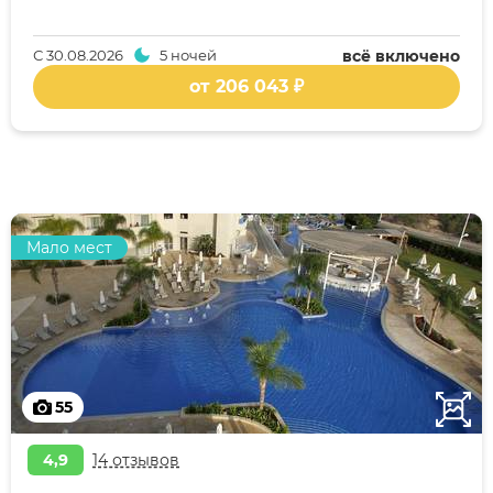
С
30.08.2026
5 ночей
всё включено
от 206 043 ₽
Мало мест
55
4,9
14 отзывов