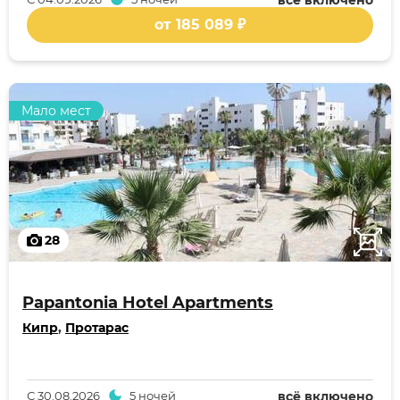
всё включено
от 185 089 ₽
Мало мест
28
Papantonia Hotel Apartments
Кипр
,
Протарас
С
30.08.2026
5 ночей
всё включено