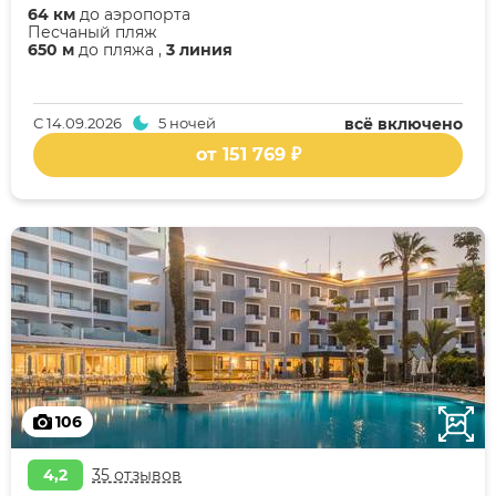
64 км
до аэропорта
Песчаный пляж
650 м
до пляжа ,
3 линия
С
14.09.2026
5 ночей
всё включено
от 151 769 ₽
106
4,2
35 отзывов