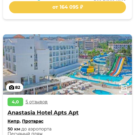
от 164 095 ₽
82
4,0
5 отзывов
Anastasia Hotel Apts Apt
Кипр
,
Протарас
50 км
до аэропорта
Песчаный пляж