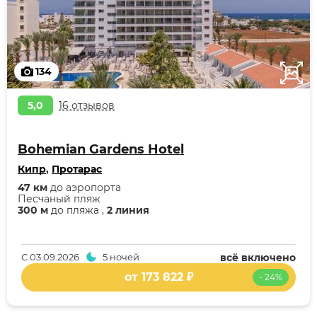
134
5,0
16 отзывов
Bohemian Gardens Hotel
Кипр
,
Протарас
47 км
до аэропорта
Песчаный пляж
300 м
до пляжа ,
2 линия
С
03.09.2026
5 ночей
всё включено
от 173 822 ₽
- 24%