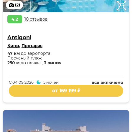
121
4,2
10 отзывов
Antigoni
Кипр
,
Протарас
47 км
до аэропорта
Песчаный пляж
250 м
до пляжа ,
3 линия
С
04.09.2026
5 ночей
всё включено
от 169 199 ₽