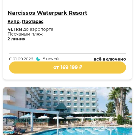
Narcissos Waterpark Resort
Кипр
,
Протарас
41,1 км
до аэропорта
Песчаный пляж
2 линия
С
01.09.2026
5 ночей
всё включено
от 169 199 ₽