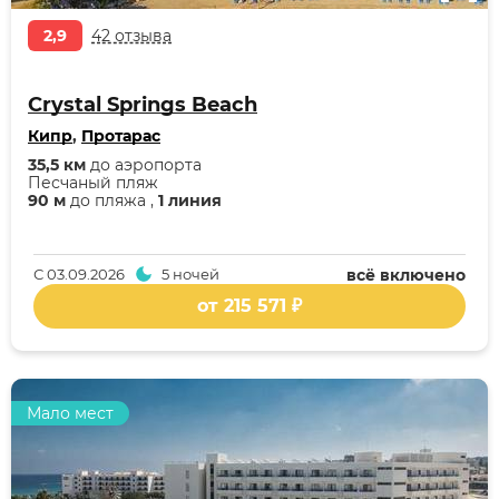
2,9
42 отзыва
Crystal Springs Beach
Кипр
,
Протарас
35,5 км
до аэропорта
Песчаный пляж
90 м
до пляжа ,
1 линия
С
03.09.2026
5 ночей
всё включено
от 215 571 ₽
Мало мест