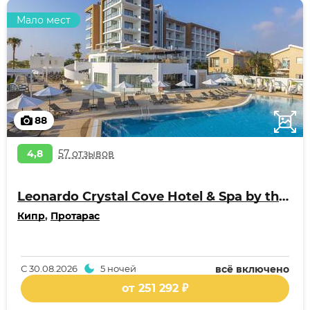
Мало мест
88
4,8
57 отзывов
Leonardo Crystal Cove Hotel & Spa by the sea
Кипр
,
Протарас
С
30.08.2026
5 ночей
всё включено
от 251 292 ₽