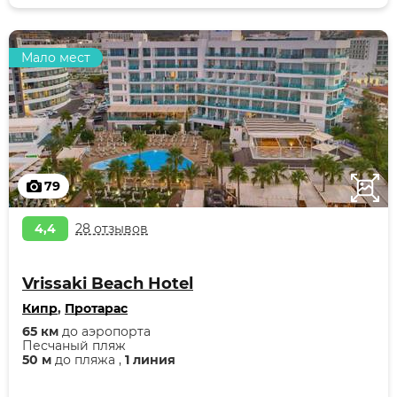
Мало мест
79
4,4
28 отзывов
Vrissaki Beach Hotel
Кипр
,
Протарас
65 км
до аэропорта
Песчаный пляж
50 м
до пляжа ,
1 линия