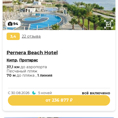
94
3,4
22 отзыва
Pernera Beach Hotel
Кипр
,
Протарас
37,1 км
до аэропорта
Песчаный пляж
70 м
до пляжа ,
1 линия
С
30.08.2026
5 ночей
всё включено
от 236 877 ₽