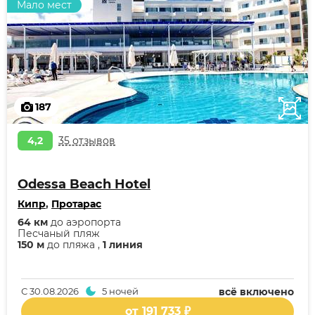
Мало мест
187
4,2
35 отзывов
Odessa Beach Hotel
Кипр
,
Протарас
64 км
до аэропорта
Песчаный пляж
150 м
до пляжа ,
1 линия
С
30.08.2026
5 ночей
всё включено
от 191 733 ₽