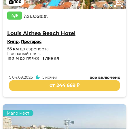
100
4,9
25 отзывов
Louis Althea Beach Hotel
Кипр
,
Протарас
55 км
до аэропорта
Песчаный пляж
100 м
до пляжа ,
1 линия
С
04.09.2026
5 ночей
всё включено
от 244 669 ₽
Мало мест