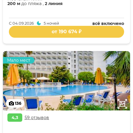
200 м
до пляжа ,
2 линия
С
04.09.2026
5 ночей
всё включено
от 190 674 ₽
Мало мест
136
4,3
59 отзывов