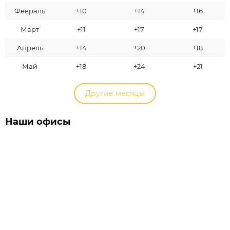
Февраль
+10
+14
+16
Март
+11
+17
+17
Апрель
+14
+20
+18
Май
+18
+24
+21
Другие месяцы
Наши офисы