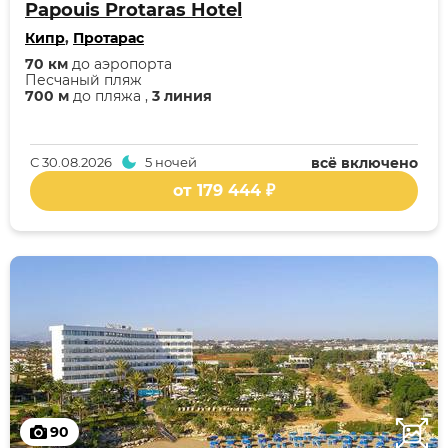
Papouis Protaras Hotel
Кипр
,
Протарас
70 км
до аэропорта
Песчаный пляж
700 м
до пляжа ,
3 линия
С
30.08.2026
5 ночей
всё включено
от 179 444 ₽
90