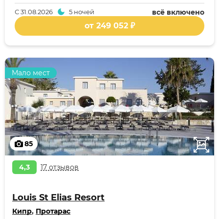
С
31.08.2026
5 ночей
всё включено
от 249 052 ₽
Мало мест
85
4,3
17 отзывов
Louis St Elias Resort
Кипр
,
Протарас