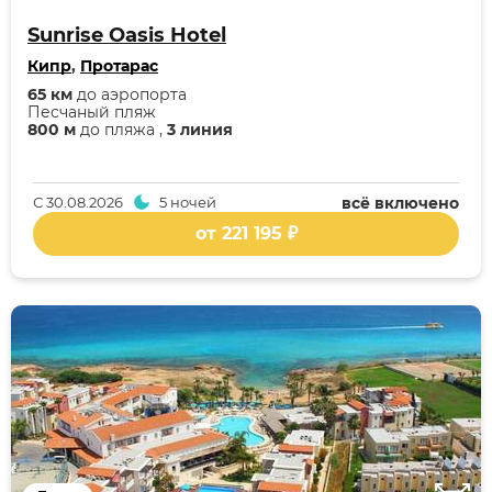
Sunrise Oasis Hotel
Кипр
,
Протарас
65 км
до аэропорта
Песчаный пляж
800 м
до пляжа ,
3 линия
С
30.08.2026
5 ночей
всё включено
от 221 195 ₽