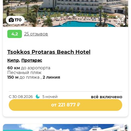
170
4,2
25 отзывов
Tsokkos Protaras Beach Hotel
Кипр
,
Протарас
60 км
до аэропорта
Песчаный пляж
150 м
до пляжа ,
2 линия
С
30.08.2026
5 ночей
всё включено
от 221 877 ₽