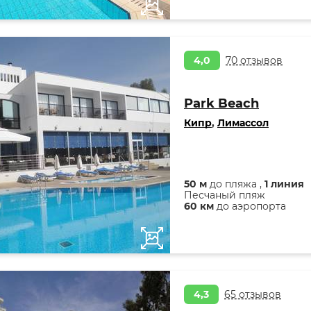
4,0
70 отзывов
Park Beach
Кипр
,
Лимассол
50 м
до пляжа ,
1 линия
Песчаный пляж
60 км
до аэропорта
4,3
65 отзывов