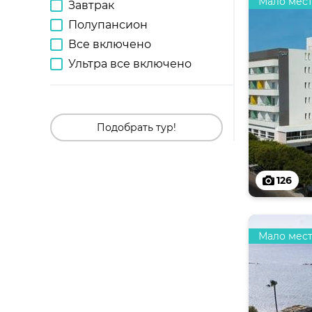
Мало мес
Завтрак
Полупансион
Все включено
Ультра все включено
Подобрать тур!
126
Мало мес