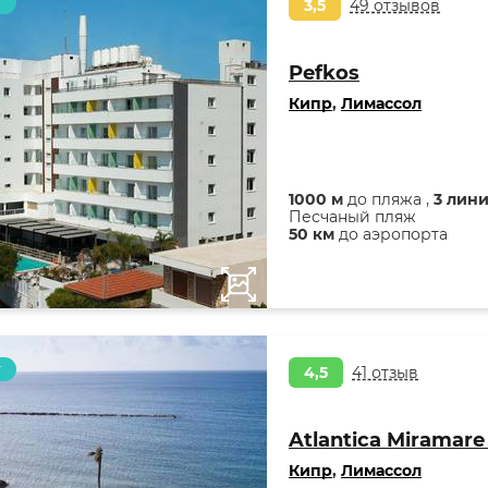
т
3,5
49 отзывов
Pefkos
Кипр
,
Лимассол
1000 м
до пляжа ,
3 лин
Песчаный пляж
50 км
до аэропорта
т
4,5
41 отзыв
Atlantica Miramare
Кипр
,
Лимассол