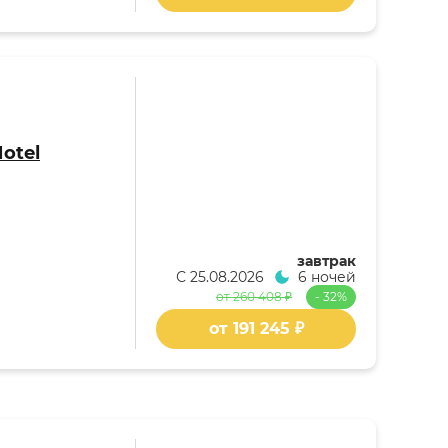
otel
завтрак
С
25.08.2026
6 ночей
от 260 408 ₽
- 32%
от 191 245 ₽