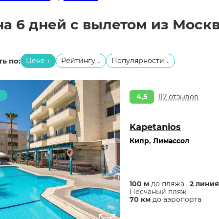
на 6 дней с вылетом из Москв
ь по:
Цене
Рейтингу
Популярности
↑
↓
↓
т
4,5
117 отзывов
Kapetanios
Кипр
,
Лимассол
100 м
до пляжа ,
2 линия
Песчаный пляж
70 км
до аэропорта