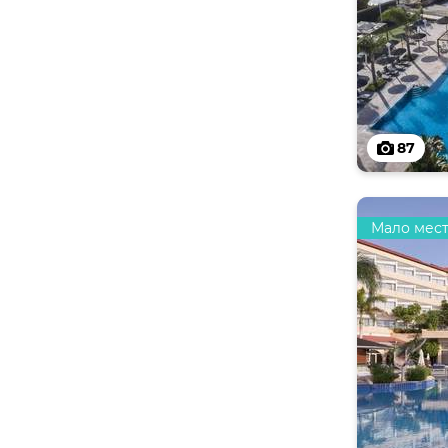
87
Мало мес