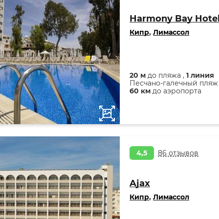
Harmony Bay Hote
Кипр
,
Лимассол
20 м
до пляжа ,
1 линия
Песчано-галечный пляж
60 км
до аэропорта
4,5
86 отзывов
Ajax
Кипр
,
Лимассол