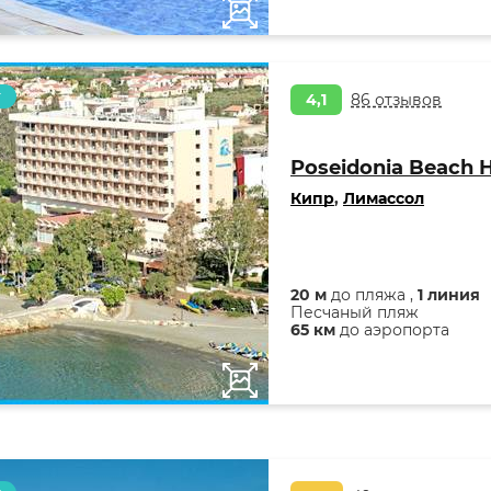
т
4,1
86 отзывов
Poseidonia Beach H
Кипр
,
Лимассол
20 м
до пляжа ,
1 линия
Песчаный пляж
65 км
до аэропорта