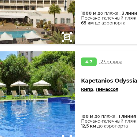
1000 м
до пляжа ,
3 лин
Песчано-галечный пляж
65 км
до аэропорта
4,7
123 отзыва
Kapetanios Odyssi
Кипр
,
Лимассол
100 м
до пляжа ,
1 линия
Песчано-галечный пляж
12,5 км
до аэропорта