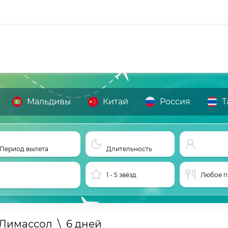
Мальдивы
Китай
Россия
Т
Период вылета
Длительность
1 - 5 звёзд
Любое п
Лимассол
\
6 дней