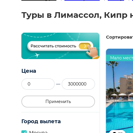
Туры в Лимассол, Кипр 
Сортироват
Мало мес
Цена
—
Применить
Город вылета
Москва