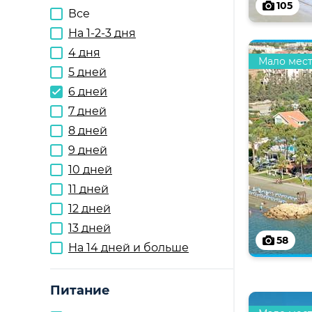
105
Все
На 1-2-3 дня
4 дня
Мало мес
5 дней
6 дней
7 дней
8 дней
9 дней
10 дней
11 дней
12 дней
13 дней
58
На 14 дней и больше
Питание