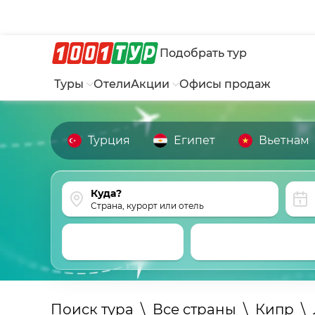
Подобрать тур
Туры
Отели
Акции
Офисы продаж
Турция
Египет
Вьетнам
Страна, курорт или отель
Поиск тура
\
Все страны
\
Кипр
\