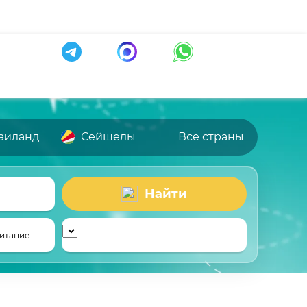
аиланд
Сейшелы
Все страны
Найти
итание