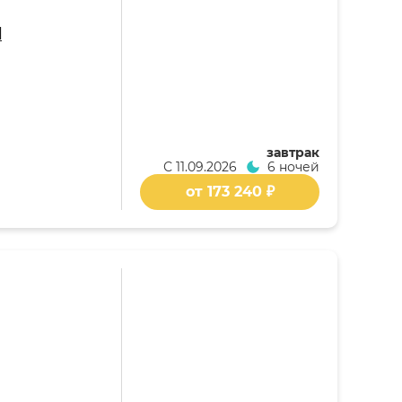
l
завтрак
С
11.09.2026
6 ночей
от 173 240 ₽