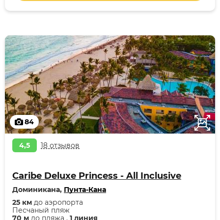
84
4,5
18 отзывов
Caribe Deluxe Princess - All Inclusive
Доминикана,
Пунта-Кана
25 км
до аэропорта
Песчаный пляж
70 м
до пляжа ,
1 линия