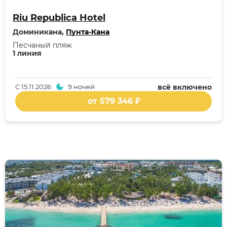
Riu Republica Hotel
Доминикана,
Пунта-Кана
Песчаный пляж
1 линия
С
15.11.2026
9 ночей
всё включено
от 579 346 ₽