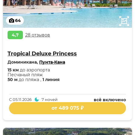
64
4,7
28 отзывов
Tropical Deluxe Princess
Доминикана,
Пунта-Кана
15 км
до аэропорта
Песчаный пляж
50 м
до пляжа ,
1 линия
С
05.11.2026
7 ночей
всё включено
от 489 075 ₽