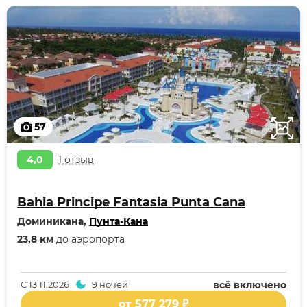
57
4,0
1 отзыв
Bahia Principe Fantasia Punta Cana
Доминикана,
Пунта-Кана
23,8 км
до аэропорта
С
13.11.2026
9 ночей
всё включено
от 577 279 ₽