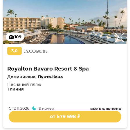
109
3,0
15 отзывов
Royalton Bavaro Resort & Spa
Доминикана,
Пунта-Кана
Песчаный пляж
1 линия
С
12.11.2026
9 ночей
всё включено
от 579 698 ₽