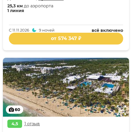
25,3 км
до аэропорта
1 линия
С
11.11.2026
9 ночей
всё включено
от 574 347 ₽
60
4,5
1 отзыв