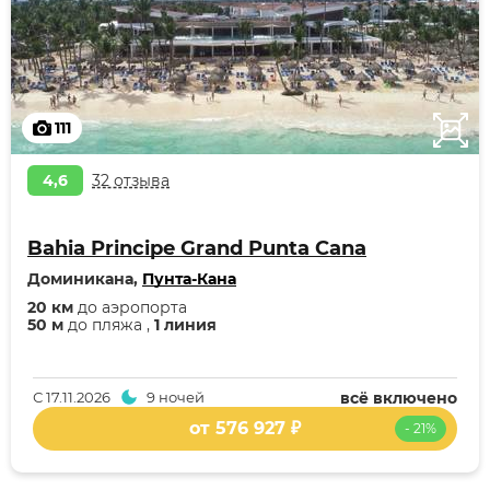
111
4,6
32 отзыва
Bahia Principe Grand Punta Cana
Доминикана,
Пунта-Кана
20 км
до аэропорта
50 м
до пляжа ,
1 линия
С
17.11.2026
9 ночей
всё включено
от 576 927 ₽
- 21%