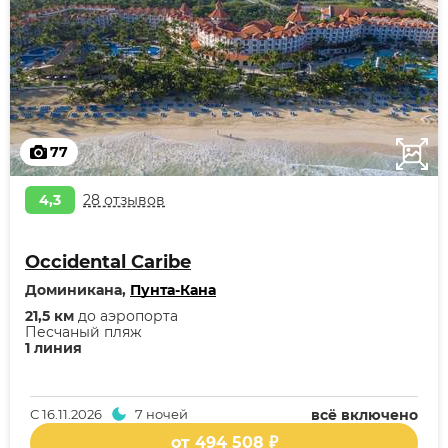
77
4,3
28 отзывов
Occidental Caribe
Доминикана,
Пунта-Кана
21,5 км
до аэропорта
Песчаный пляж
1 линия
С
16.11.2026
7 ночей
всё включено
от 494 508 ₽