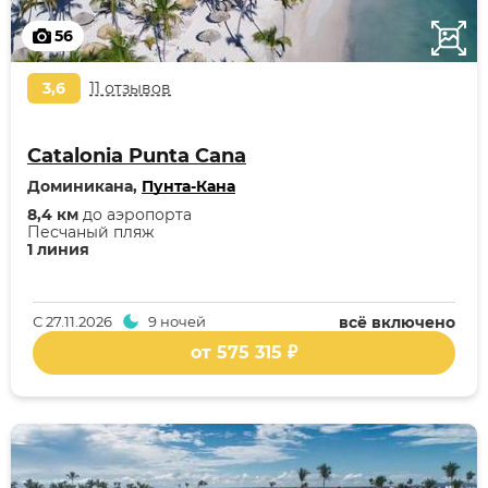
56
3,6
11 отзывов
Catalonia Punta Cana
Доминикана,
Пунта-Кана
8,4 км
до аэропорта
Песчаный пляж
1 линия
С
27.11.2026
9 ночей
всё включено
от 575 315 ₽