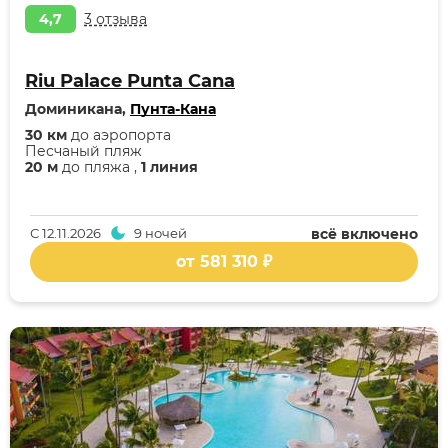
4,7
3 отзыва
Riu Palace Punta Cana
Доминикана,
Пунта-Кана
30 км
до аэропорта
Песчаный пляж
20 м
до пляжа ,
1 линия
С
12.11.2026
9 ночей
всё включено
от 581 310 ₽