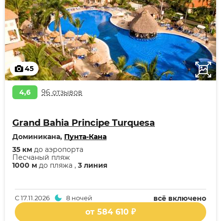
45
4,6
96 отзывов
Grand Bahia Principe Turquesa
Доминикана,
Пунта-Кана
35 км
до аэропорта
Песчаный пляж
1000 м
до пляжа ,
3 линия
С
17.11.2026
8 ночей
всё включено
от 584 610 ₽