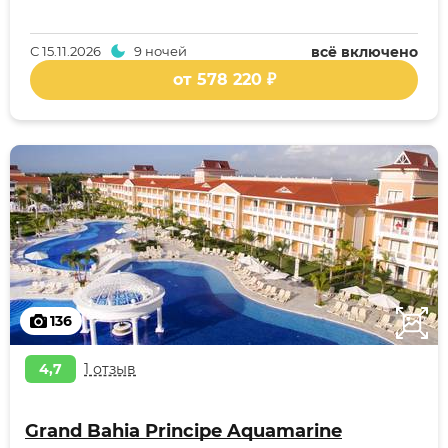
С
15.11.2026
9 ночей
всё включено
от 578 220 ₽
136
4,7
1 отзыв
Grand Bahia Principe Aquamarine