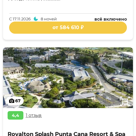
С
17.11.2026
8 ночей
всё включено
от 584 610 ₽
67
4,4
1 отзыв
Royalton Splash Punta Cana Resort & Spa