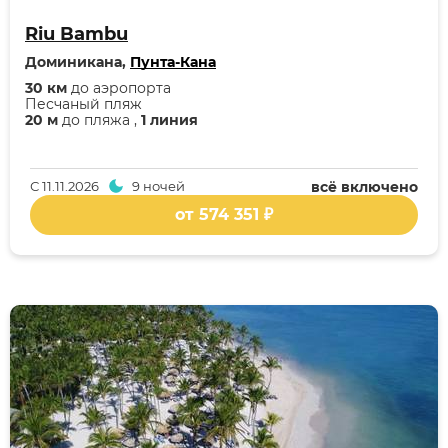
Riu Bambu
Доминикана,
Пунта-Кана
30 км
до аэропорта
Песчаный пляж
20 м
до пляжа ,
1 линия
С
11.11.2026
9 ночей
всё включено
от 574 351 ₽