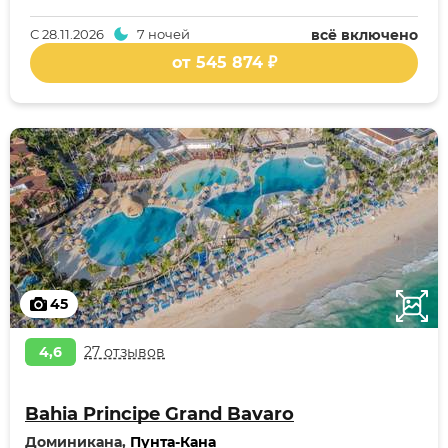
С
28.11.2026
7 ночей
всё включено
от 545 874 ₽
45
4,6
27 отзывов
Bahia Principe Grand Bavaro
Доминикана,
Пунта-Кана