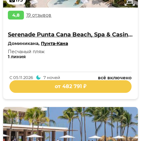
175
4,8
19 отзывов
Serenade Punta Cana Beach, Spa & Casino Resort
Доминикана,
Пунта-Кана
Песчаный пляж
1 линия
С
05.11.2026
7 ночей
всё включено
от 482 791 ₽