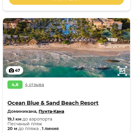
47
4,6
4 отзыва
Ocean Blue & Sand Beach Resort
Доминикана,
Пунта-Кана
19,1 км
до аэропорта
Песчаный пляж
20 м
до пляжа ,
1 линия