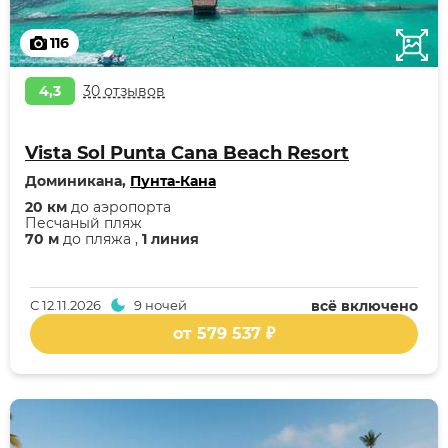
116
4,3
30 отзывов
Vista Sol Punta Cana Beach Resort
Доминикана,
Пунта-Кана
20 км
до аэропорта
Песчаный пляж
70 м
до пляжа ,
1 линия
С
12.11.2026
9 ночей
всё включено
от 579 537 ₽