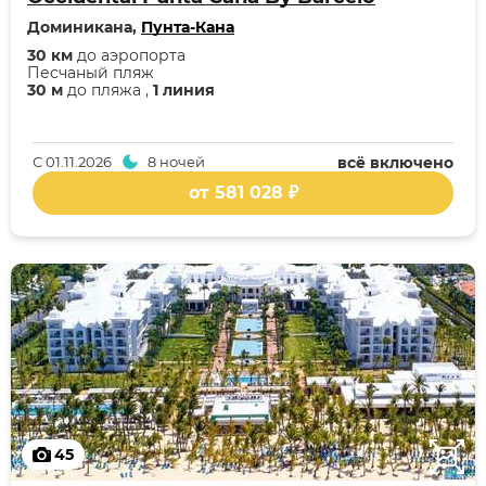
Доминикана,
Пунта-Кана
30 км
до аэропорта
Песчаный пляж
30 м
до пляжа ,
1 линия
С
01.11.2026
8 ночей
всё включено
от 581 028 ₽
45