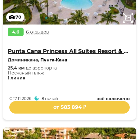
70
4,6
6 отзывов
Punta Cana Princess All Suites Resort & Spa - Adults Only Hotel
Доминикана,
Пунта-Кана
25,4 км
до аэропорта
Песчаный пляж
1 линия
С
17.11.2026
8 ночей
всё включено
от 583 894 ₽