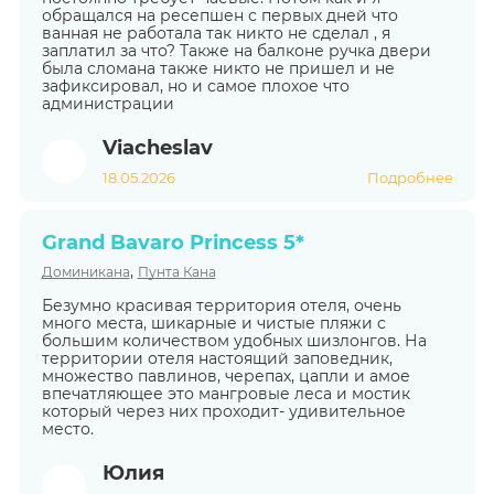
обращался на ресепшен с первых дней что
ванная не работала так никто не сделал , я
заплатил за что? Также на балконе ручка двери
была сломана также никто не пришел и не
зафиксировал, но и самое плохое что
администрации
Viacheslav
18.05.2026
Подробнее
Grand Bavaro Princess 5*
,
Доминикана
Пунта Кана
Безумно красивая территория отеля, очень
много места, шикарные и чистые пляжи с
большим количеством удобных шизлонгов. На
территории отеля настоящий заповедник,
множество павлинов, черепах, цапли и амое
впечатляющее это мангровые леса и мостик
который через них проходит- удивительное
место.
Юлия