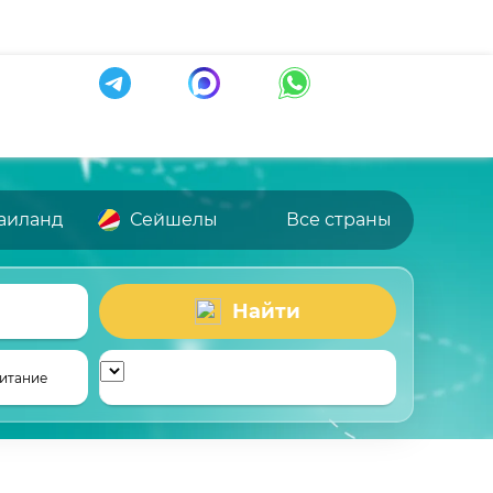
аиланд
Сейшелы
Все страны
Найти
итание