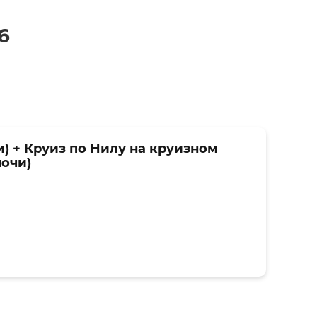
6
и) + Круиз по Нилу на круизном
ночи)