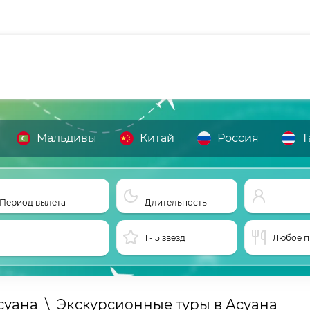
Мальдивы
Китай
Россия
Т
Период вылета
Длительность
1 - 5 звёзд
Любое п
суана
\
Экскурсионные туры в Асуана