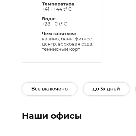
Температура
+41 - +44 t° C
Вода:
+28 - 0 t° C
Чем заняться:
казино, баня, фитнес-
центр, верховая езда,
теннисный корт
Все включено
до 3х дней
Наши офисы