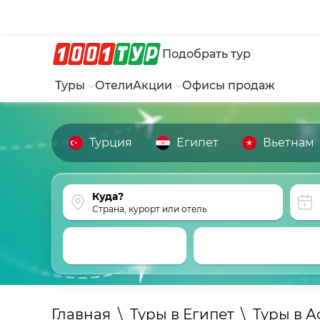
Подобрать тур
Туры
Отели
Акции
Офисы продаж
Турция
Египет
Вьетнам
Страна, курорт или отель
Главная
\
Туры в Египет
\
Туры в А