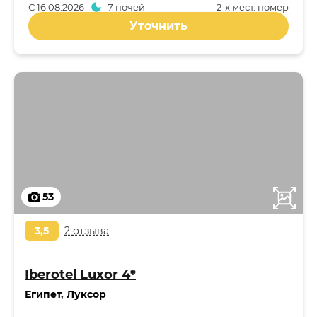
С
16.08.2026
7 ночей
2-x мест. номер
Уточнить
53
3,5
2 отзыва
Iberotel Luxor 4*
Египет
,
Луксор