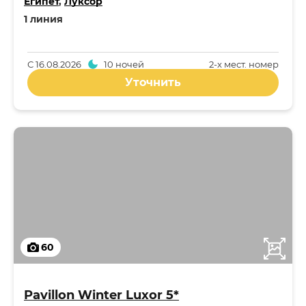
Египет
,
Луксор
1 линия
С
16.08.2026
10 ночей
2-x мест. номер
Уточнить
60
Pavillon Winter Luxor 5*