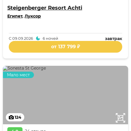
Steigenberger Resort Achti
Египет
,
Луксор
С
09.09.2026
6 ночей
завтрак
от 137 799 ₽
Мало мест
124