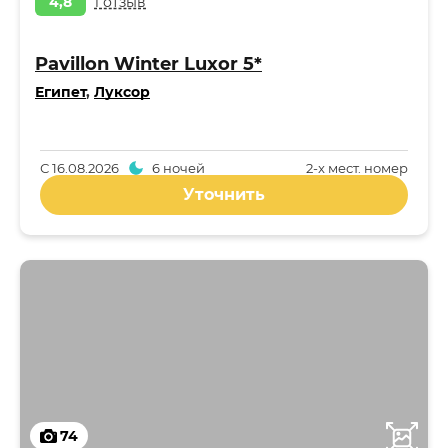
4,8
1 отзыв
Pavillon Winter Luxor 5*
Египет
,
Луксор
С
16.08.2026
6 ночей
2-x мест. номер
Уточнить
74