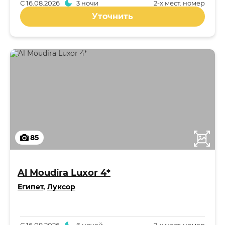
С
16.08.2026
3 ночи
2-x мест. номер
Уточнить
85
Al Moudira Luxor 4*
Египет
,
Луксор