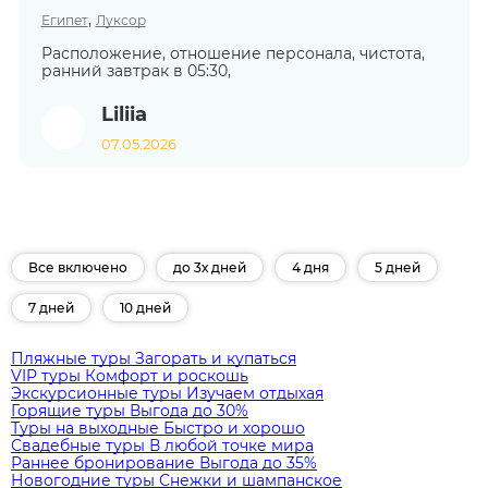
,
Египет
Луксор
Расположение, отношение персонала, чистота,
ранний завтрак в 05:30,
Liliia
07.05.2026
Все включено
до 3х дней
4 дня
5 дней
7 дней
10 дней
Пляжные туры
Загорать и купаться
VIP туры
Комфорт и роскошь
Экскурсионные туры
Изучаем отдыхая
Горящие туры
Выгода до 30%
Туры на выходные
Быстро и хорошо
Свадебные туры
В любой точке мира
Раннее бронирование
Выгода до 35%
Новогодние туры
Снежки и шампанское