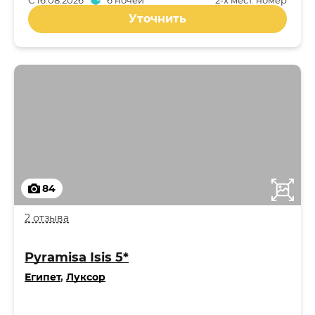
С
16.08.2026
6 ночей
2-x мест. номер
Уточнить
84
2 отзыва
Pyramisa Isis 5*
Египет
,
Луксор