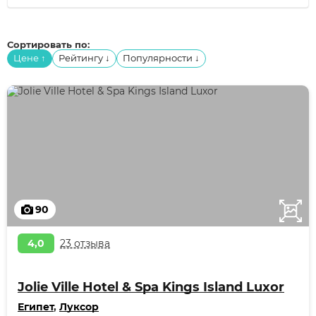
Сортировать по:
Цене
Рейтингу
Популярности
↑
↓
↓
90
4,0
23 отзыва
Jolie Ville Hotel & Spa Kings Island Luxor
Египет
,
Луксор