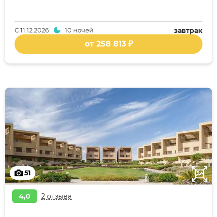
С
11.12.2026
10 ночей
завтрак
от 258 813 ₽
51
4,0
2 отзыва