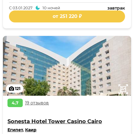
С
03.01.2027
10 ночей
завтрак
от 251 220 ₽
121
4,7
19 отзывов
Sonesta Hotel Tower Casino Cairo
Египет
,
Каир