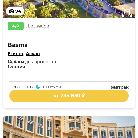
94
4,0
11 отзывов
Basma
Египет
,
Асуан
14,4 км
до аэропорта
1 линия
С
26.12.2026
10 ночей
завтрак
от 235 830 ₽