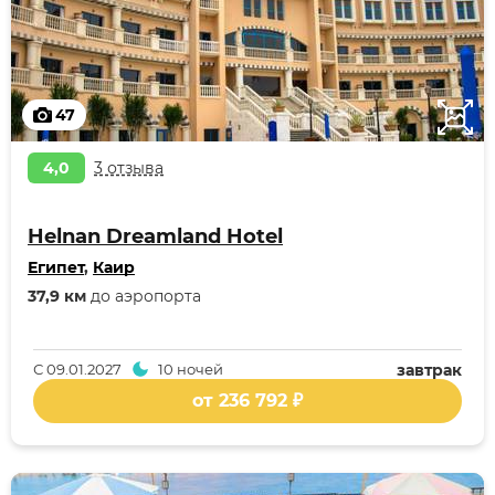
47
4,0
3 отзыва
Helnan Dreamland Hotel
Египет
,
Каир
37,9 км
до аэропорта
С
09.01.2027
10 ночей
завтрак
от 236 792 ₽