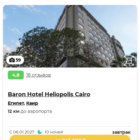
59
4,8
18 отзывов
Baron Hotel Heliopolis Cairo
Египет
,
Каир
12 км
до аэропорта
С
06.01.2027
10 ночей
завтрак