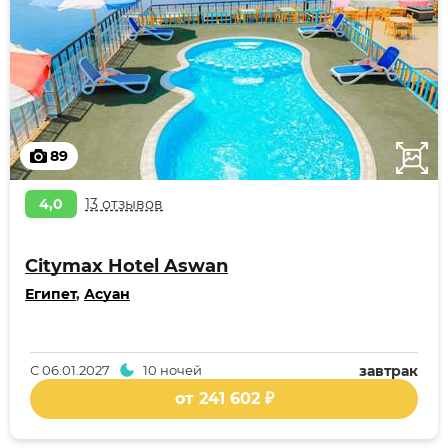
89
4,0
13 отзывов
Citymax Hotel Aswan
Египет
,
Асуан
С
06.01.2027
10 ночей
завтрак
от 241 602 ₽