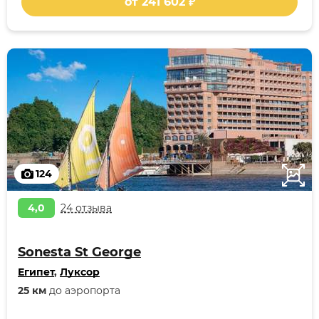
от 241 602 ₽
124
4,0
24 отзыва
Sonesta St George
Египет
,
Луксор
25 км
до аэропорта