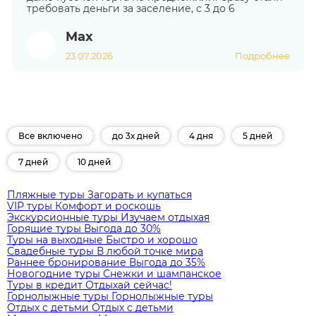
требовать деньги за заселение, с 3 до 6
Max
23.07.2026
Подробнее
Все включено
до 3х дней
4 дня
5 дней
7 дней
10 дней
Пляжные туры
Загорать и купаться
VIP туры
Комфорт и роскошь
Экскурсионные туры
Изучаем отдыхая
Горящие туры
Выгода до 30%
Туры на выходные
Быстро и хорошо
Свадебные туры
В любой точке мира
Раннее бронирование
Выгода до 35%
Новогодние туры
Снежки и шампанское
Туры в кредит
Отдыхай сейчас!
Горнолыжные туры
Горнолыжные туры
Отдых с детьми
Отдых с детьми