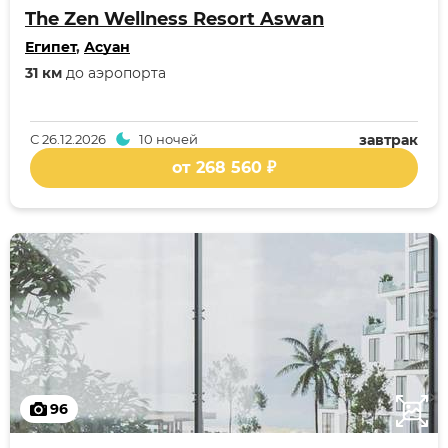
The Zen Wellness Resort Aswan
Египет
,
Асуан
31 км
до аэропорта
С
26.12.2026
10 ночей
завтрак
от 268 560 ₽
96