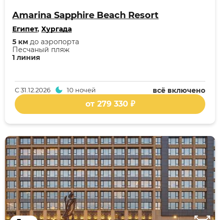
Amarina Sapphire Beach Resort
Египет
,
Хургада
5 км
до аэропорта
Песчаный пляж
1 линия
С
31.12.2026
10 ночей
всё включено
от 279 330 ₽