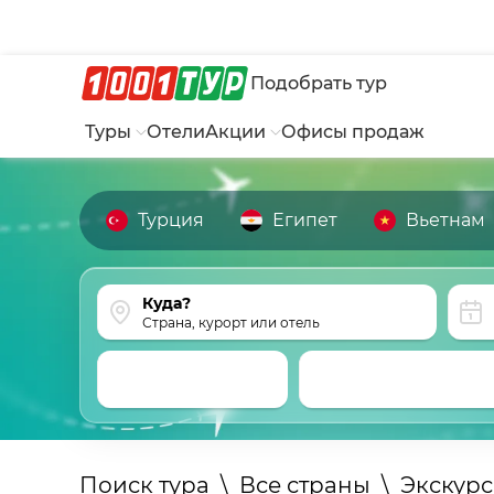
Подобрать тур
Туры
Отели
Акции
Офисы продаж
Турция
Египет
Вьетнам
Страна, курорт или отель
Поиск тура
\
Все страны
\
Экскур