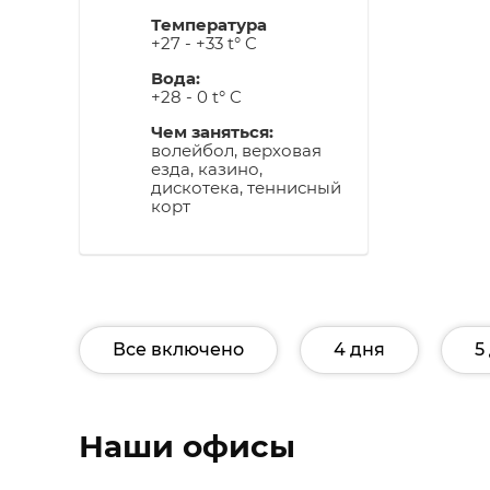
Температура
+27 - +33 t° C
Вода:
+28 - 0 t° C
Чем заняться:
волейбол, верховая
езда, казино,
дискотека, теннисный
корт
Все включено
4 дня
5
Наши офисы