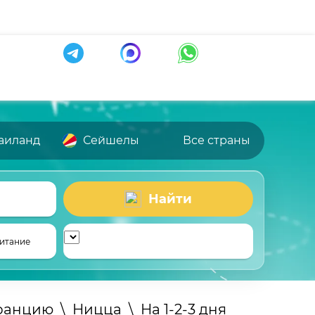
аиланд
Сейшелы
Все страны
Найти
итание
Францию
\
Ницца
\
На 1-2-3 дня