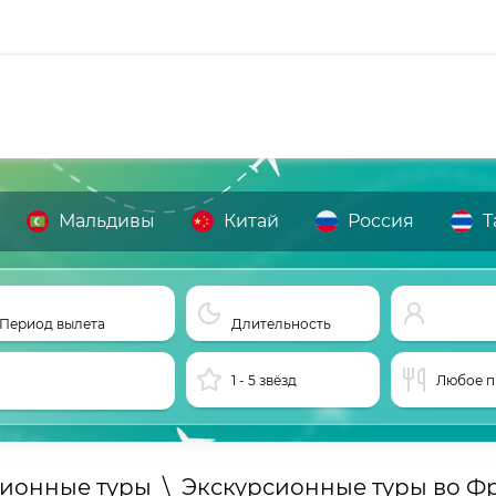
Мальдивы
Китай
Россия
Т
Период вылета
Длительность
1 - 5 звёзд
Любое п
сионные туры
\
Экскурсионные туры во 