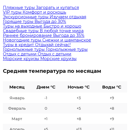
Пляжные туры
Загорать и купаться
VIP туры
Комфорт и роскошь
Экскурсионные туры
Изучаем отдыхая
Горящие туры
Выгода до 30%
Туры на выходные
Быстро и хорошо
Свадебные туры
В любой точке мира
Раннее бронирование
Выгода до 35%
Новогодние туры
Снежки и шампанское
Туры в кредит
Отдыхай сейчас!
Горнолыжные туры
Горнолыжные туры
Отдых с детьми
Отдых с детьми
Морские круизы
Морские круизы
Средняя температура по месяцам
Месяц
Днем °C
Ночью °C
Воды °C
Январь
-1
+3
+9
Февраль
0
+5
+8
Март
+1
+8
+9
Апрель
+5
+13
+11