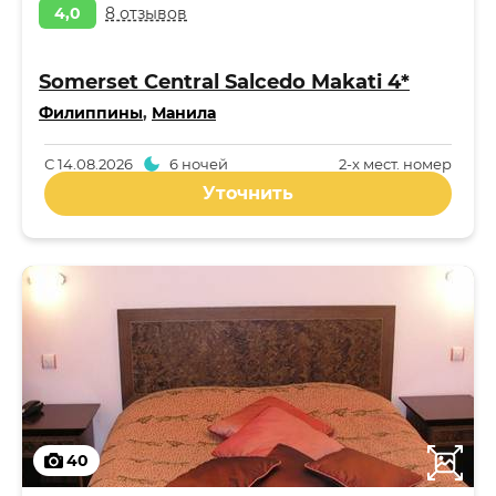
4,0
8 отзывов
Somerset Central Salcedo Makati 4*
Филиппины
,
Манила
С
14.08.2026
6 ночей
2-x мест. номер
Уточнить
40