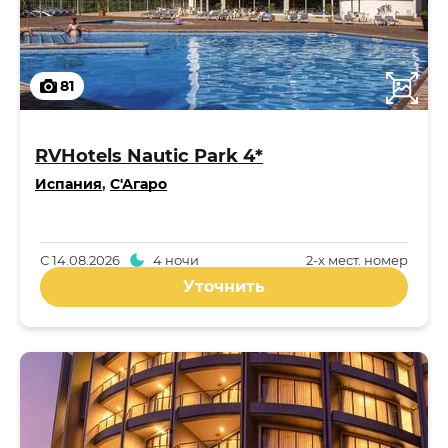
81
RVHotels Nautic Park 4*
Испания
,
С'Агаро
С
14.08.2026
4 ночи
2-x мест. номер
Уточнить