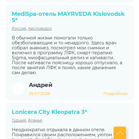
MediSpa-отель MAYRVEDA Kislovodsk
5*
,
Россия
Кисловодск
В обычной жизни помогали только
обезболивающие и то ненадолго. Здесь врач
собрал анамнез, посмотрел мои снимки и
включил в программу ЛФК, смарт-терапию
Sigma, миофасциальный релиз и кативасти.
После кативасти поясницу хорошо отпускало, а
после занятий ЛФК я понял, какие движения
сам делаю
Андрей
29.07.2026
Подробнее
Lonicera City Kleopatra 3*
,
Турция
Аланья
Неоднократно отдыхала в данном отеле.
Понравился своим расположением, уютом и