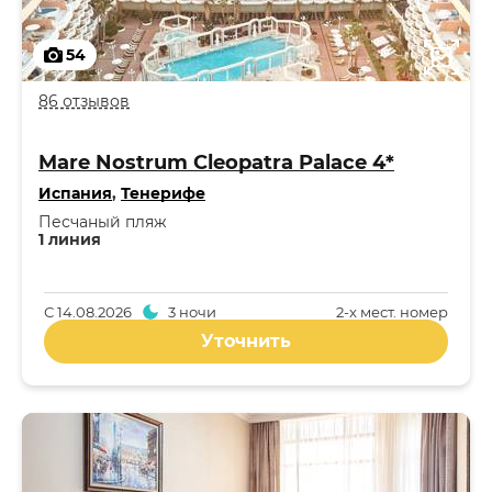
54
86 отзывов
Mare Nostrum Cleopatra Palace 4*
Испания
,
Тенерифе
Песчаный пляж
1 линия
С
14.08.2026
3 ночи
2-x мест. номер
Уточнить