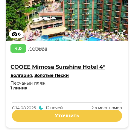
6
4,0
2 отзыва
COOEE Mimosa Sunshine Hotel 4*
Болгария
,
Золотые Пески
Песчаный пляж
1 линия
С
14.08.2026
12 ночей
2-x мест. номер
Уточнить