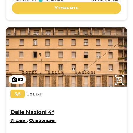
С
14.08.2026
10 ночей
2-x мест. номер
Уточнить
62
3,5
1 отзыв
Delle Nazioni 4*
Италия
,
Флоренция