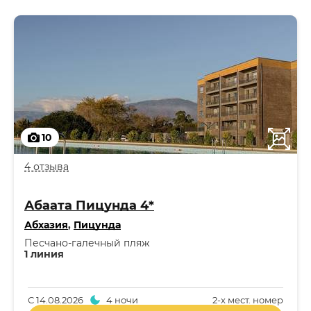
10
4 отзыва
Абаата Пицунда 4*
Абхазия
,
Пицунда
Песчано-галечный пляж
1 линия
С
14.08.2026
4 ночи
2-x мест. номер