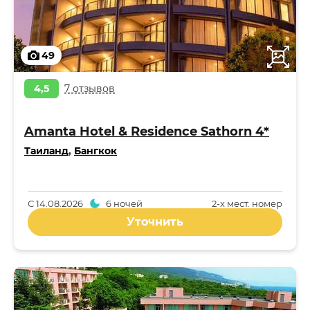
49
4,5
7 отзывов
Amanta Hotel & Residence Sathorn 4*
Таиланд
,
Бангкок
С
14.08.2026
6 ночей
2-x мест. номер
Уточнить