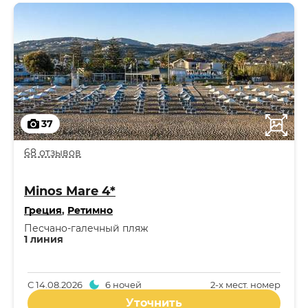
37
68 отзывов
Minos Mare 4*
Греция
,
Ретимно
Песчано-галечный пляж
1 линия
С
14.08.2026
6 ночей
2-x мест. номер
Уточнить