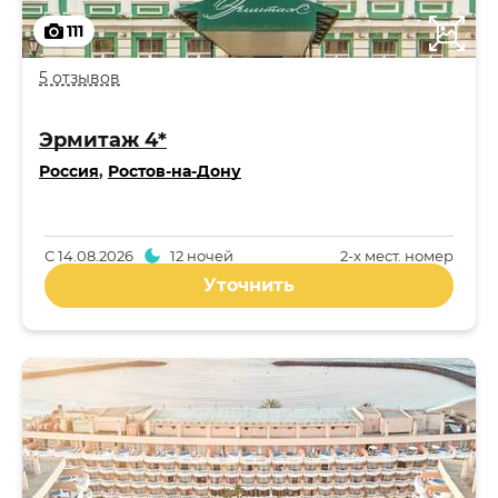
111
5 отзывов
Эрмитаж 4*
Россия
,
Ростов-на-Дону
С
14.08.2026
12 ночей
2-x мест. номер
Уточнить