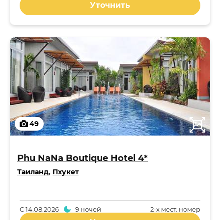
Уточнить
49
Phu NaNa Boutique Hotel 4*
Таиланд
,
Пхукет
С
14.08.2026
9 ночей
2-x мест. номер