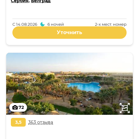
Сербия
,
Белград
С
14.08.2026
6 ночей
2-x мест. номер
Уточнить
72
3,5
363 отзыва