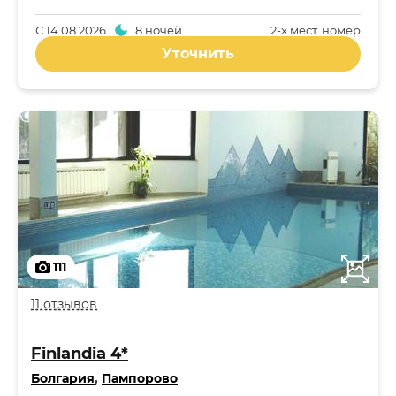
С
14.08.2026
8 ночей
2-x мест. номер
Уточнить
111
11 отзывов
Finlandia 4*
Болгария
,
Пампорово