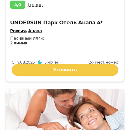
4,0
1 отзыв
UNDERSUN Парк Отель Анапа 4*
Россия
,
Анапа
Песчаный пляж
2 линия
С
14.08.2026
5 ночей
2-x мест. номер
Уточнить