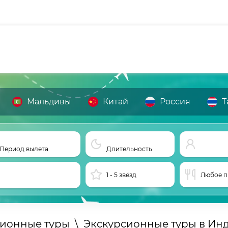
Мальдивы
Китай
Россия
Т
Период вылета
Длительность
1 - 5 звёзд
Любое п
сионные туры
\
Экскурсионные туры в Ин