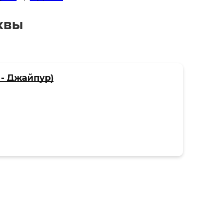
квы
 - Джайпур)