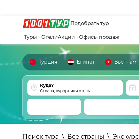
Подобрать тур
Туры
Отели
Акции
Офисы продаж
Турция
Египет
Вьетнам
Страна, курорт или отель
Поиск тура
\
Все страны
\
Экскур