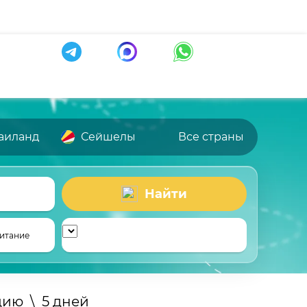
аиланд
Сейшелы
Все страны
Найти
итание
дию
\
5 дней