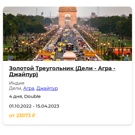
Золотой Треугольник (Дели - Агра -
Джайпур)
Индия
Дели,
Агра
,
Джайпур
4 дня, Double
01.10.2022
-
15.04.2023
от
23073
₽