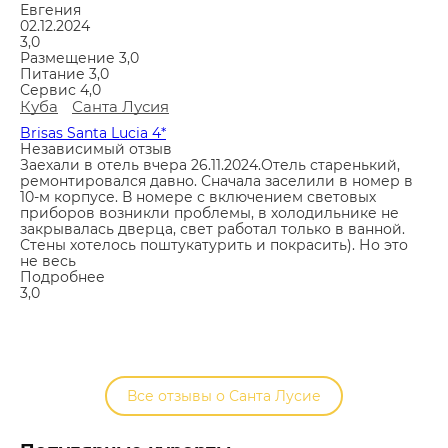
Евгения
02.12.2024
3,0
Размещение
3,0
Питание
3,0
Сервис
4,0
Куба
Санта Лусия
Brisas Santa Lucia 4*
Независимый отзыв
Заехали в отель вчера 26.11.2024.Отель старенький,
ремонтировался давно. Сначала заселили в номер в
10-м корпусе. В номере с включением световых
приборов возникли проблемы, в холодильнике не
закрывалась дверца, свет работал только в ванной.
Стены хотелось поштукатурить и покрасить). Но это
не весь
Подробнее
3,0
Все отзывы о Санта Лусие