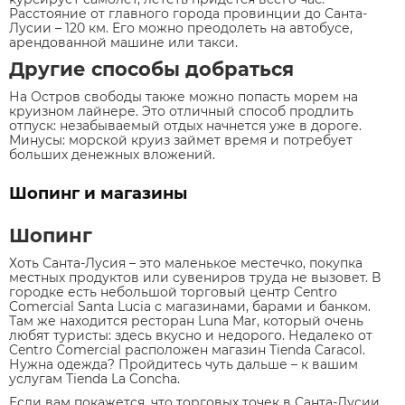
Расстояние от главного города провинции до Санта-
Лусии – 120 км. Его можно преодолеть на автобусе,
арендованной машине или такси.
Другие способы добраться
На Остров свободы также можно попасть морем на
круизном лайнере. Это отличный способ продлить
отпуск: незабываемый отдых начнется уже в дороге.
Минусы: морской круиз займет время и потребует
больших денежных вложений.
Шопинг и магазины
Шопинг
Хоть Санта-Лусия – это маленькое местечко, покупка
местных продуктов или сувениров труда не вызовет. В
городке есть небольшой торговый центр Centro
Comercial Santa Lucia с магазинами, барами и банком.
Там же находится ресторан Luna Mar, который очень
любят туристы: здесь вкусно и недорого. Недалеко от
Centro Comercial расположен магазин Tienda Caracol.
Нужна одежда? Пройдитесь чуть дальше – к вашим
услугам Tienda La Concha.
Если вам покажется, что торговых точек в Санта-Лусии