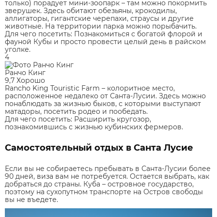
только) порадует мини-зоопарк – там можно покормить
зверушек. Здесь обитают обезьяны, крокодилы,
аллигаторы, гигантские черепахи, страусы и другие
животные. На территории парка можно порыбачить.
Для чего посетить:
Познакомиться с богатой флорой и
фауной Кубы и просто провести целый день в райском
уголке.
4
Ранчо Кинг
9,7
Хорошо
Rancho King Touristic Farm – колоритное место,
расположенное недалеко от Санта-Лусии. Здесь можно
понаблюдать за жизнью быков, с которыми выступают
матадоры, посетить родео и пообедать.
Для чего посетить:
Расширить кругозор,
познакомившись с жизнью кубинских фермеров.
Самостоятельный отдых в Санта Лусие
Если вы не собираетесь пребывать в Санта-Лусии более
90 дней, виза вам не потребуется. Остается выбрать, как
добраться до страны. Куба – островное государство,
поэтому на сухопутном транспорте на Остров свободы
вы не въедете.