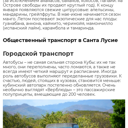
(за исключением ананасов, бананов, кокосов, папайи: на
Острове свободы их продают круглый год). К концу
января появляются свежие цитрусовые: апельсины,
мандарины, грейпфруты. В мае-июне начинается сезон
манго. Летом поспевают экзотические для нас плоды:
гуанабана, аннона, каймито, черимойя, мамончилло
(испанский лайм), карамбола и тамаринда.
Общественный транспорт в Санта Лусие
Городской транспорт
Автобусы – не самая сильная сторона Кубы: их не так
много, они переполнены, часто ломаются, а также не
всегда имеют четкий маршрут и расписание. Иногда
роль автобусов выполняют переделанные грузовики. К
счастью, людей, стоящих в кузовах, становится меньше:
кубинский автопарк постепенно обновляется. Очень
необычно выглядят «Верблюды» – это пассажирские
полуприцепы, вмещающие до 200 человек.