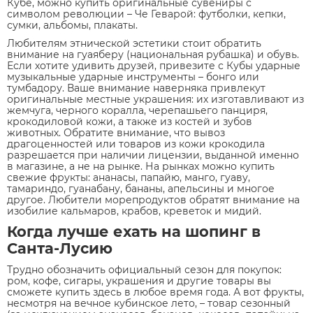
Кубе, можно купить оригинальные сувениры с
символом революции – Че Геварой: футболки, кепки,
сумки, альбомы, плакаты.
Любителям этнической эстетики стоит обратить
внимание на гуаяберу (национальная рубашка) и обувь.
Если хотите удивить друзей, привезите с Кубы ударные
музыкальные ударные инструменты – бонго или
тумбадору. Ваше внимание наверняка привлекут
оригинальные местные украшения: их изготавливают из
жемчуга, черного коралла, черепашьего панциря,
крокодиловой кожи, а также из костей и зубов
животных. Обратите внимание, что вывоз
драгоценностей или товаров из кожи крокодила
разрешается при наличии лицензии, выданной именно
в магазине, а не на рынке. На рынках можно купить
свежие фрукты: ананасы, папайю, манго, гуаву,
тамариндо, гуанабану, бананы, апельсины и многое
другое. Любители морепродуктов обратят внимание на
изобилие кальмаров, крабов, креветок и мидий.
Когда лучше ехать на шопинг в
Санта-Лусию
Трудно обозначить официальный сезон для покупок:
ром, кофе, сигары, украшения и другие товары вы
сможете купить здесь в любое время года. А вот фрукты,
несмотря на вечное кубинское лето, – товар сезонный