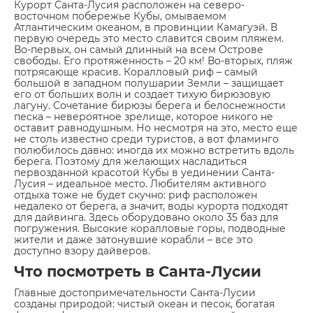
Курорт Санта-Лусия расположен на северо-
восточном побережье Кубы, омываемом
Атлантическим океаном, в провинции Камагуэй. В
первую очередь это место славится своим пляжем.
Во-первых, он самый длинный на всем Острове
свободы. Его протяженность – 20 км! Во-вторых, пляж
потрясающе красив. Коралловый риф – самый
большой в западном полушарии Земли – защищает
его от больших волн и создает тихую бирюзовую
лагуну. Сочетание бирюзы берега и белоснежности
песка – невероятное зрелище, которое никого не
оставит равнодушным. Но несмотря на это, место еще
не столь известно среди туристов, а вот фламинго
полюбилось давно: иногда их можно встретить вдоль
берега. Поэтому для желающих насладиться
первозданной красотой Кубы в уединении Санта-
Лусия – идеальное место. Любителям активного
отдыха тоже не будет скучно: риф расположен
недалеко от берега, а значит, воды курорта подходят
для дайвинга. Здесь оборудовано около 35 баз для
погружения. Высокие коралловые горы, подводные
жители и даже затонувшие корабли – все это
доступно взору дайверов.
Что посмотреть в Санта-Лусии
Главные достопримечательности Санта-Лусии
созданы природой: чистый океан и песок, богатая