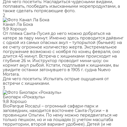
Для чего посетить:
Насладиться чудесными видами,
поплавать, пообедать изысканными морепродуктами, а
также сделать потрясающие фото.
2
Канал Ла Бока
9,9
Хорошо
От пляжа Санта-Лусия до него можно добраться на
катере за пару минут. Именно здесь проводится дайвинг
с одной из самых опасных акул – тупорылой (бычьей): на
ее счету огромное количество жертв. Экстремальное
погружение возможно с ноября по конец февраля, оно
длится 45 минут. Встреча с хищниками происходит на
глубине 26 м. Инструктор проводит мини-шоу: он
кормит акул рыбой. Кстати, подплывая к хищникам, вы
увидите останки затонувшего в 1905 г. судна Nuevo
Mortera.
Для чего посетить:
Испытать острые ощущения от
встречи с хищниками.
3
Биопарк «Роказуль»
9,8
Хорошо
BioParque Rocazul – огромный сафари-парк и
заповедник, находится восточнее Санта-Лусии – в
провинции Ольгин. По нему можно передвигаться не
только пешком, но и на лошадях (с учетом масштаба
территории, второй вариант удобнее). Детей (и не