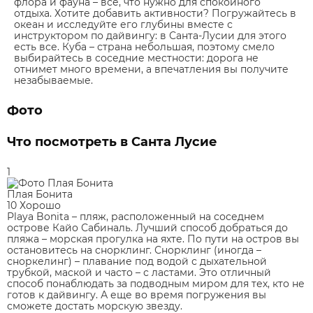
флора и фауна – все, что нужно для спокойного
отдыха. Хотите добавить активности? Погружайтесь в
океан и исследуйте его глубины вместе с
инструктором по дайвингу: в Санта-Лусии для этого
есть все. Куба – страна небольшая, поэтому смело
выбирайтесь в соседние местности: дорога не
отнимет много времени, а впечатления вы получите
незабываемые.
Фото
Что посмотреть в Санта Лусие
1
Плая Бонита
10
Хорошо
Playa Bonita – пляж, расположенный на соседнем
острове Кайо Сабиналь. Лучший способ добраться до
пляжа – морская прогулка на яхте. По пути на остров вы
остановитесь на снорклинг. Снорклинг (иногда –
сноркелинг) – плавание под водой с дыхательной
трубкой, маской и часто – с ластами. Это отличный
способ понаблюдать за подводным миром для тех, кто не
готов к дайвингу. А еще во время погружения вы
сможете достать морскую звезду.