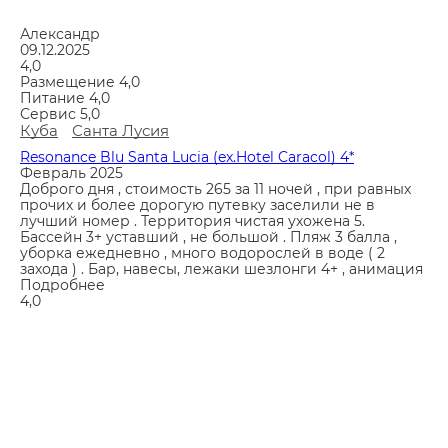
Александр
09.12.2025
4,0
Размещение
4,0
Питание
4,0
Сервис
5,0
Куба
Санта Лусия
Resonance Blu Santa Lucia (ex.Hotel Caracol) 4*
Февраль 2025
Доброго дня , стоимость 265 за 11 ночей , при равных
прочих и более дорогую путевку заселили не в
лучший номер . Территория чистая ухожена 5.
Бассейн 3+ уставший , не большой . Пляж 3 балла ,
уборка ежедневно , много водорослей в воде ( 2
захода ) . Бар, навесы, лежаки шезлонги 4+ , анимация
Подробнее
4,0