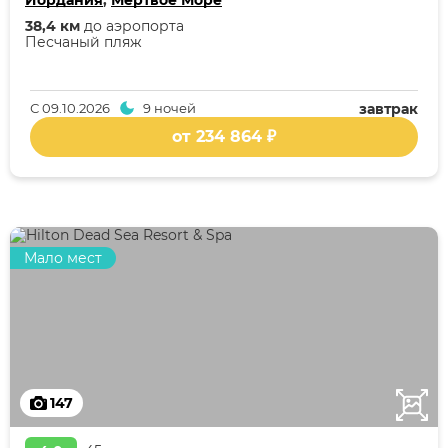
Иордания
,
Мертвое Море
38,4 км
до аэропорта
Песчаный пляж
С
09.10.2026
9 ночей
завтрак
от 234 864 ₽
Мало мест
147