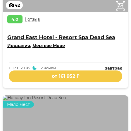
42
4,0
1 отзыв
Grand East Hotel - Resort Spa Dead Sea
Иордания
,
Мертвое Море
С
17.11.2026
12 ночей
завтрак
от 161 952 ₽
Мало мест