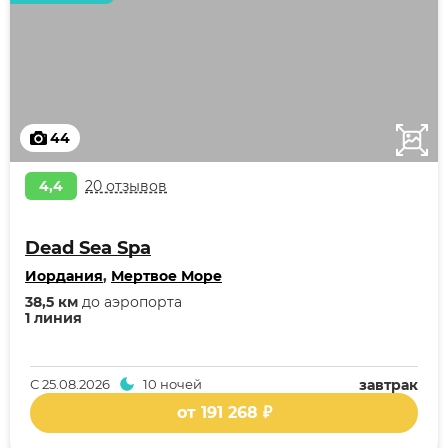
44
4,4
20 отзывов
Dead Sea Spa
Иордания
,
Мертвое Море
38,5 км
до аэропорта
1 линия
С
25.08.2026
10 ночей
завтрак
от 191 268 ₽