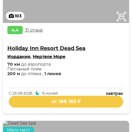
103
4,4
31 отзыв
Holiday Inn Resort Dead Sea
Иордания
,
Мертвое Море
70 км
до аэропорта
Песчаный пляж
200 м
до пляжа ,
1 линия
С
23.08.2026
9 ночей
завтрак
от 188 160 ₽
Мало мест