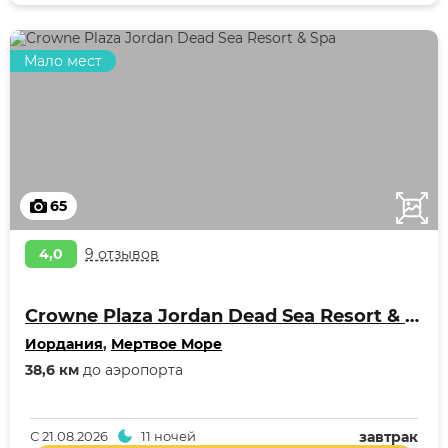
Мало мест
65
4,0
9 отзывов
Crowne Plaza Jordan Dead Sea Resort & Spa
Иордания
,
Мертвое Море
38,6 км
до аэропорта
С
21.08.2026
11 ночей
завтрак