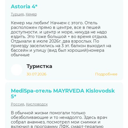
Astoria 4*
,
Турция
Кемер
Кемер мы любим! Начнем с этого. Отель
расположен прямо в центре, все в пешей
доступности. и центр и море, никуда не надо
ездить. Это тоже большой + во время отдыха.
Отдыхали в июле 2026г. два взрослых. По
приезду заселились на 3 эт. балкон выходил на
бассейн и улицу (вид был хороший)номера
обычные
Туристка
30.07.2026
Подробнее
MediSpa-отель MAYRVEDA Kislovodsk
5*
,
Россия
Кисловодск
В обычной жизни помогали только
обезболивающие и то ненадолго. Здесь врач
собрал анамнез, посмотрел мои снимки и
включил в программу ЛФК, смарт-терапию