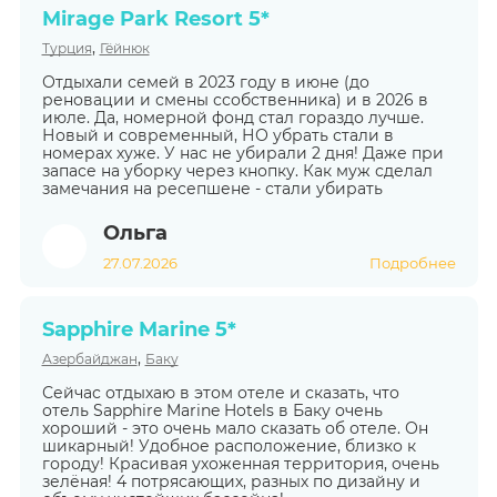
Mirage Park Resort 5*
,
Турция
Гёйнюк
Отдыхали семей в 2023 году в июне (до
реновации и смены ссобственника) и в 2026 в
июле. Да, номерной фонд стал гораздо лучше.
Новый и современный, НО убрать стали в
номерах хуже. У нас не убирали 2 дня! Даже при
запасе на уборку через кнопку. Как муж сделал
замечания на ресепшене - стали убирать
Ольга
27.07.2026
Подробнее
Sapphire Marine 5*
,
Азербайджан
Баку
Сейчас отдыхаю в этом отеле и сказать, что
отель Sapphire Marine Hotels в Баку очень
хороший - это очень мало сказать об отеле. Он
шикарный! Удобное расположение, близко к
городу! Красивая ухоженная территория, очень
зелёная! 4 потрясающих, разных по дизайну и