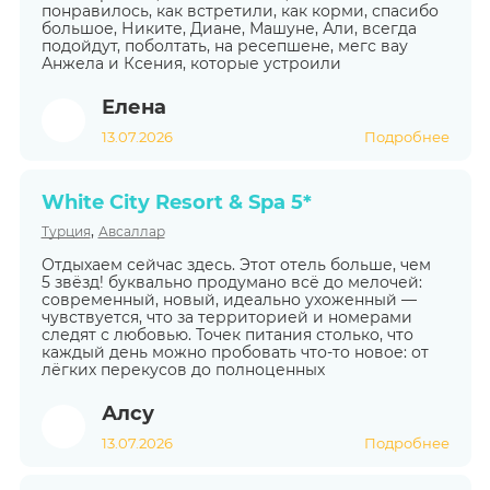
понравилось, как встретили, как корми, спасибо
большое, Никите, Диане, Машуне, Али, всегда
подойдут, поболтать, на ресепшене, мегс вау
Анжела и Ксения, которые устроили
Елена
13.07.2026
Подробнее
White City Resort & Spa 5*
,
Турция
Авсаллар
Отдыхаем сейчас здесь. Этот отель больше, чем
5 звёзд! буквально продумано всё до мелочей:
современный, новый, идеально ухоженный —
чувствуется, что за территорией и номерами
следят с любовью. Точек питания столько, что
каждый день можно пробовать что-то новое: от
лёгких перекусов до полноценных
Алсу
13.07.2026
Подробнее