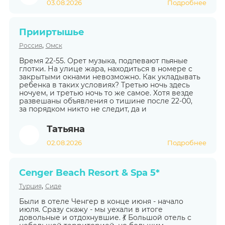
03.08.2026
Подробнее
Прииртышье
,
Россия
Омск
Время 22-55. Орет музыка, подпевают пьяные
глотки. На улице жара, находиться в номере с
закрытыми окнами невозможно. Как укладывать
ребенка в таких условиях? Третью ночь здесь
ночуем, и третью ночь то же самое. Хотя везде
развешаны объявления о тишине после 22-00,
за порядком никто не следит, да и
Татьяна
02.08.2026
Подробнее
Cenger Beach Resort & Spa 5*
,
Турция
Сиде
Были в отеле Ченгер в конце июня - начало
июля. Сразу скажу - мы уехали в итоге
довольные и отдохнувшие. 💃 Большой отель с