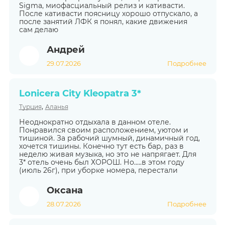
Sigma, миофасциальный релиз и кативасти.
После кативасти поясницу хорошо отпускало, а
после занятий ЛФК я понял, какие движения
сам делаю
Андрей
29.07.2026
Подробнее
Lonicera City Kleopatra 3*
,
Турция
Аланья
Неоднократно отдыхала в данном отеле.
Понравился своим расположением, уютом и
тишиной. За рабочий шумный, динамичный год,
хочется тишины. Конечно тут есть бар, раз в
неделю живая музыка, но это не напрягает. Для
3* отель очень был ХОРОШ. Но.....в этом году
(июль 26г), при уборке номера, перестали
Оксана
28.07.2026
Подробнее