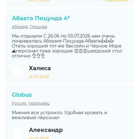
Абаата Пицунда 4*
,
Абхазия
Пицунда
Мы отдыхали С 26.06 по 03.07.2026 нам очень
понравилась Абхазия-Пицунда-Абаата👍👍👍
Отель хороший тот-же бассейн и Чёрное Море
🌊персонал тоже хорошие 👏👏👏шведский стол
отлично 👌👌👌
Халиса
21.07.2026
Globus
,
Россия
Череповец
Мнения все устроило. Удобная кровать и
вежливый персонал
Александр
15.07.2026