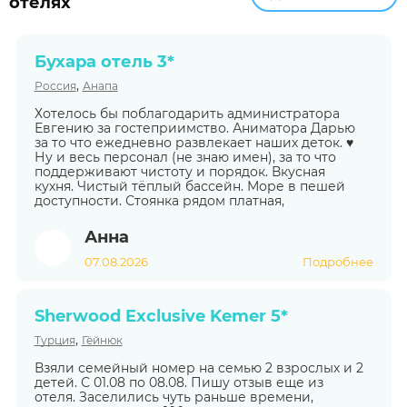
отелях
Бухара отель 3*
,
Россия
Анапа
Хотелось бы поблагодарить администратора
Евгению за гостеприимство. Аниматора Дарью
за то что ежедневно развлекает наших деток. ♥️
Ну и весь персонал (не знаю имен), за то что
поддерживают чистоту и порядок. Вкусная
кухня. Чистый тёплый бассейн. Море в пешей
доступности. Стоянка рядом платная,
Анна
07.08.2026
Подробнее
Sherwood Exclusive Kemer 5*
,
Турция
Гёйнюк
Взяли семейный номер на семью 2 взрослых и 2
детей. С 01.08 по 08.08. Пишу отзыв еще из
отеля. Заселились чуть раньше времени,