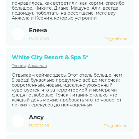
понравилось, как встретили, как корми, спасибо
большое, Никите, Диане, Машуне, Али, всегда
подойдут, поболтать, на ресепшене, мегс вау
Анжела и Ксения, которые устроили
Елена
13.07.2026
Подробнее
White City Resort & Spa 5*
,
Турция
Авсаллар
Отдыхаем сейчас здесь. Этот отель больше, чем
5 звёзд! буквально продумано всё до мелочей:
современный, новый, идеально ухоженный —
чувствуется, что за территорией и номерами
следят с любовью. Точек питания столько, что
каждый день можно пробовать что-то новое: от
лёгких перекусов до полноценных
Алсу
13.07.2026
Подробнее