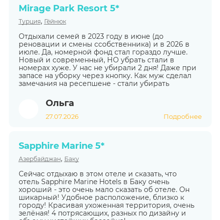
Mirage Park Resort 5*
,
Турция
Гёйнюк
Отдыхали семей в 2023 году в июне (до
реновации и смены ссобственника) и в 2026 в
июле. Да, номерной фонд стал гораздо лучше.
Новый и современный, НО убрать стали в
номерах хуже. У нас не убирали 2 дня! Даже при
запасе на уборку через кнопку. Как муж сделал
замечания на ресепшене - стали убирать
Ольга
27.07.2026
Подробнее
Sapphire Marine 5*
,
Азербайджан
Баку
Сейчас отдыхаю в этом отеле и сказать, что
отель Sapphire Marine Hotels в Баку очень
хороший - это очень мало сказать об отеле. Он
шикарный! Удобное расположение, близко к
городу! Красивая ухоженная территория, очень
зелёная! 4 потрясающих, разных по дизайну и