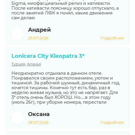
Sigma, миофасциальный релиз и кативасти.
После кативасти поясницу хорошо отпускало, а
после занятий ЛФК я понял, какие движения
сам делаю
Андрей
29.07.2026
Подробнее
Lonicera City Kleopatra 3*
,
Турция
Аланья
Неоднократно отдыхала в данном отеле.
Понравился своим расположением, уютом и
тишиной. За рабочий шумный, динамичный год,
хочется тишины. Конечно тут есть бар, раз в
неделю живая музыка, но это не напрягает. Для
3* отель очень был ХОРОШ. Но.....в этом году
(июль 26г), при уборке номера, перестали
Оксана
28.07.2026
Подробнее