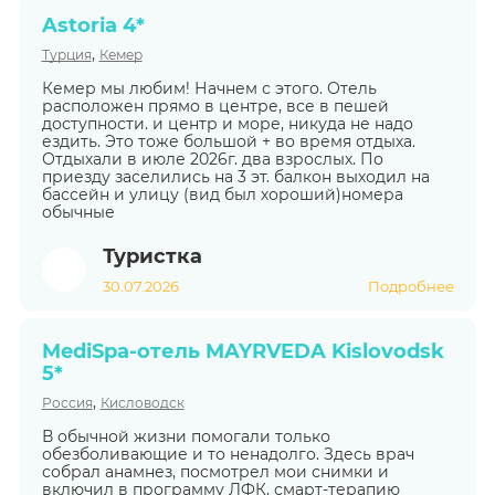
Astoria 4*
,
Турция
Кемер
Кемер мы любим! Начнем с этого. Отель
расположен прямо в центре, все в пешей
доступности. и центр и море, никуда не надо
ездить. Это тоже большой + во время отдыха.
Отдыхали в июле 2026г. два взрослых. По
приезду заселились на 3 эт. балкон выходил на
бассейн и улицу (вид был хороший)номера
обычные
Туристка
30.07.2026
Подробнее
MediSpa-отель MAYRVEDA Kislovodsk
5*
,
Россия
Кисловодск
В обычной жизни помогали только
обезболивающие и то ненадолго. Здесь врач
собрал анамнез, посмотрел мои снимки и
включил в программу ЛФК, смарт-терапию