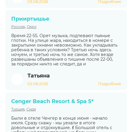
03.08.2026
Подробнее
Прииртышье
,
Россия
Омск
Время 22-55. Орет музыка, подпевают пьяные
глотки. На улице жара, находиться в номере с
закрытыми окнами невозможно. Как укладывать
ребенка в таких условиях? Третью ночь здесь
ночуем, и третью ночь то же самое. Хотя везде
развешаны объявления о тишине после 22-00,
за порядком никто не следит, да и
Татьяна
02.08.2026
Подробнее
Cenger Beach Resort & Spa 5*
,
Турция
Сиде
Были в отеле Ченгер в конце июня - начало
июля. Сразу скажу - мы уехали в итоге
довольные и отдохнувшие. 💃 Большой отель с