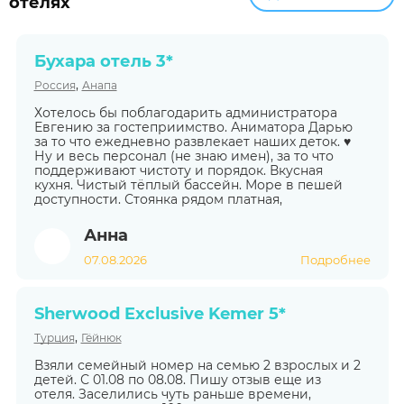
отелях
Бухара отель 3*
,
Россия
Анапа
Хотелось бы поблагодарить администратора
Евгению за гостеприимство. Аниматора Дарью
за то что ежедневно развлекает наших деток. ♥️
Ну и весь персонал (не знаю имен), за то что
поддерживают чистоту и порядок. Вкусная
кухня. Чистый тёплый бассейн. Море в пешей
доступности. Стоянка рядом платная,
Анна
07.08.2026
Подробнее
Sherwood Exclusive Kemer 5*
,
Турция
Гёйнюк
Взяли семейный номер на семью 2 взрослых и 2
детей. С 01.08 по 08.08. Пишу отзыв еще из
отеля. Заселились чуть раньше времени,