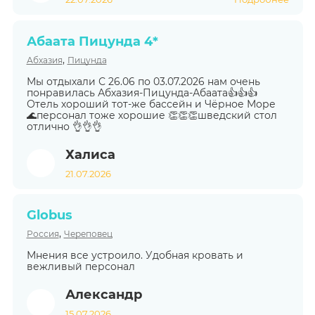
Абаата Пицунда 4*
,
Абхазия
Пицунда
Мы отдыхали С 26.06 по 03.07.2026 нам очень
понравилась Абхазия-Пицунда-Абаата👍👍👍
Отель хороший тот-же бассейн и Чёрное Море
🌊персонал тоже хорошие 👏👏👏шведский стол
отлично 👌👌👌
Халиса
21.07.2026
Globus
,
Россия
Череповец
Мнения все устроило. Удобная кровать и
вежливый персонал
Александр
15.07.2026