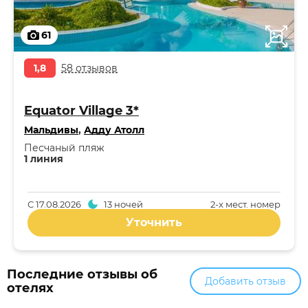
61
1,8
58 отзывов
Equator Village 3*
Мальдивы
,
Адду Атолл
Песчаный пляж
1 линия
С
17.08.2026
13 ночей
2-x мест. номер
Уточнить
Последние отзывы об
Добавить отзыв
отелях