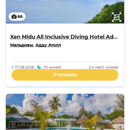
66
Xen Midu All Inclusive Diving Hotel Addu Maldives 3*
Мальдивы
,
Адду Атолл
С
17.08.2026
10 ночей
2-x мест. номер
Уточнить