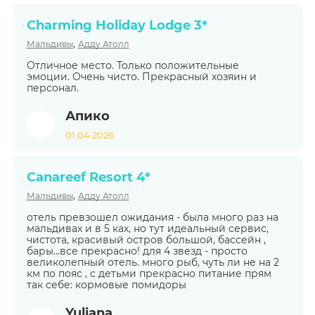
Charming Holiday Lodge 3*
,
Мальдивы
Адду Атолл
Отличное место. Только положительные
эмоции. Очень чисто. Прекрасный хозяин и
персонал.
Апико
01.04.2026
Canareef Resort 4*
,
Мальдивы
Адду Атолл
отель превзошел ожидания - была много раз на
мальдивах и в 5 ках, но тут идеальный сервис,
чистота, красивый остров большой, бассейн ,
бары...все прекрасно! для 4 звезд - просто
великолепный отель. много рыб, чуть ли не на 2
км по пояс , с детьми прекрасно питание прям
так себе: кормовые помидоры
Yuliana