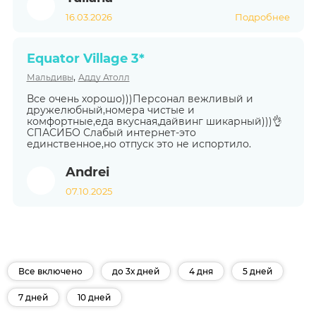
16.03.2026
Подробнее
Equator Village 3*
,
Мальдивы
Адду Атолл
Все очень хорошо)))Персонал вежливый и
дружелюбный,номера чистые и
комфортные,еда вкусная,дайвинг шикарный)))👌
СПАСИБО Слабый интернет-это
единственное,но отпуск это не испортило.
Andrei
07.10.2025
Все включено
до 3х дней
4 дня
5 дней
7 дней
10 дней