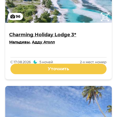
96
Charming Holiday Lodge 3*
Мальдивы
,
Адду Атолл
С
17.08.2026
5 ночей
2-x мест. номер
Уточнить